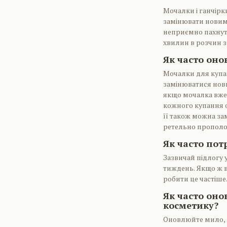
Мочалки і ганчірки
замінювати новим
неприємно пахнути
хвилин в розчин з 
Як часто он
Мочалки для купан
замінюватися нови
якщо мочалка вже 
кожного купання об
її також можна за
ретельно прополо
Як часто пот
Зазвичай підлогу у
тиждень. Якщо ж в
робити це частіше
Як часто оно
косметику?
Оновлюйте мило, ша