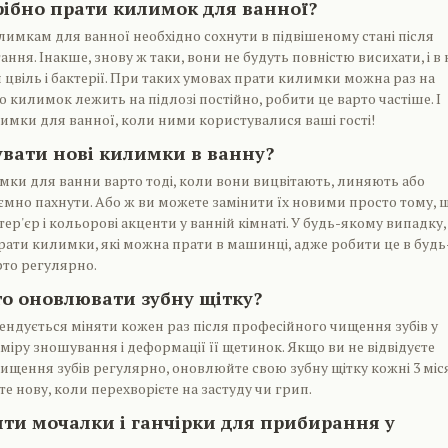
рібно прати килимок для ванної?
лимкам для ванної необхідно сохнути в підвішеному стані після
ня. Інакше, знову ж таки, вони не будуть повністю висихати, і в 
 цвіль і бактерії. При таких умовах прати килимки можна раз на
 килимок лежить на підлозі постійно, робити це варто частіше. І
имки для ванної, коли ними користувалися ваші гості!
увати нові килимки в ванну?
ки для ванни варто тоді, коли вони вицвітають, линяють або
но пахнути. Або ж ви можете замінити їх новими просто тому, 
тер'єр і кольорові акценти у ванній кімнаті. У будь-якому випадку,
ати килимки, які можна прати в машинці, адже робити це в будь
рто регулярно.
то оновлювати зубну щітку?
ендується міняти кожен раз після професійного чищення зубів у
 міру зношування і деформації її щетинок. Якщо ви не відвідуєте
ищення зубів регулярно, оновлюйте свою зубну щітку кожні 3 місяц
е нову, коли перехворієте на застуду чи грип.
яти мочалки і ганчірки для прибирання у