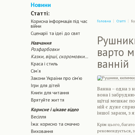
Новини
Статті:
Корисна інформація під час
Головна
Статті
Бу
війни
Сценарiї та iдеї до свят
Рушники
Навчання
варто м
Розфарбовки
Казки, вірші, скоромовки...
ванній
Краса і стиль
Сiм´я
Закони України про сiм'ю
Ігри для дітей
Ванна – одна з 
Книги для читання
вона і забрудню
Врятуйте життя
щітці мешкає по
ній є дуже спри
Корисне і цікаве відео
іншої зарази, з
Весілля
Їжа: корисно та смачно
Крім цього, багат
рекомендується, 
Виховання