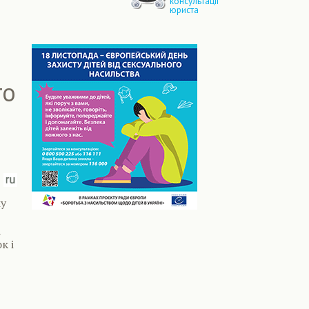
консультації
юриста
то
му
а
к і