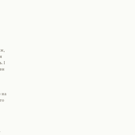
ож,
я
. І
 ви
 на
то
.