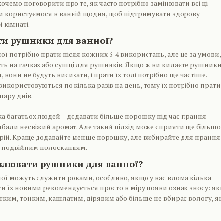
хочемо поговорити про те, як часто потрібно замінювати всі ці
и користуємося в ванній щодня, щоб підтримувати здорову
 кімнаті.
ти рушники для ванної?
ї потрібно прати після кожних 3-4 використань, але це за умови
ять на гачках або сушці для рушників. Якщо ж ви кидаєте рушники
, вони не будуть висихати, і прати їх тоді потрібно ще частіше.
икористовуються по кілька разів на день, тому їх потрібно прати 
пару днів.
 багатьох людей – додавати більше порошку під час прання
дбали несвіжий аромат. Але такий підхід може сприяти ще більш
ій. Краще додавайте менше порошку, але вибирайте для прання
 подвійним полосканням.
овлювати рушники для ванної?
ї можуть служити роками, особливо, якщо у вас вдома кілька
ти їх новими рекомендується просто в міру появи ознак зносу: я
ким, тонким, кашлатим, дірявим або більше не вбирає вологу, я