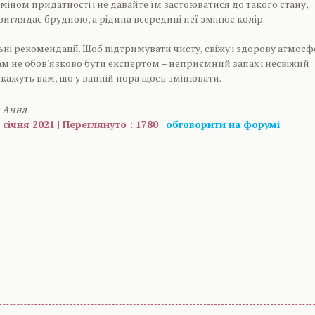
рміном придатності і не давайте їм застоюватися до такого стану,
иглядає брудною, а рідина всередині неї змінює колір.
ьні рекомендації. Щоб підтримувати чисту, свіжу і здорову атмосф
вам не обов'язково бути експертом – неприємний запах і несвіжий
кажуть вам, що у ванній пора щось змінювати.
а Анна
 січня 2021 | Переглянуто : 1780 |
обговорити на форумі
are