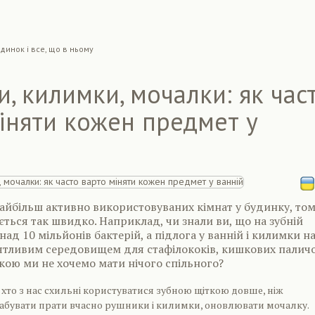
динок і все, що в ньому
, килимки, мочалки: як час
іняти кожен предмет у
найбільш активно використовуваних кімнат у будинку, то
ється так швидко. Наприклад, чи знали ви, що на зубній
над 10 мільйонів бактерій, а підлога у ванній і килимки н
ятливим середовищем для стафілококів, кишкових паличо
 якою ми не хочемо мати нічого спільного?
о хто з нас схильні користуватися зубною щіткою довше, ніж
забувати прати вчасно рушники і килимки, оновлювати мочалку.