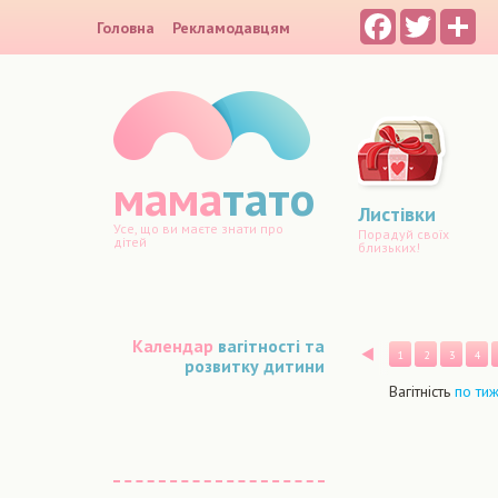
Facebook
Twitter
Sh
Головна
Рекламодавцям
мама
тато
Листівки
Усе, що ви маєте знати про
Порадуй своїх
дітей
близьких!
Календар
вагітності та
Назад
1
2
3
4
розвитку дитини
Вагітність
по ти