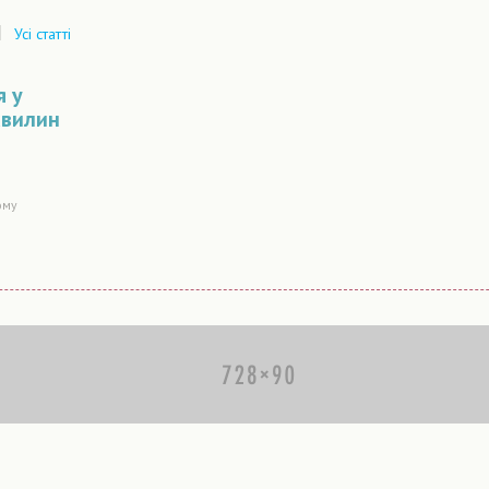
|
Усі статті
я у
хвилин
ому