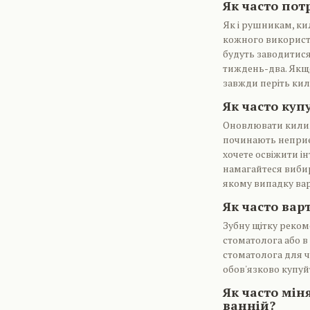
Як часто пот
Як і рушникам, ки
кожного використан
будуть заводитися
тиждень-два. Якщо
завжди періть кил
Як часто куп
Оновлювати килим
починають неприєм
хочете освіжити ін
намагайтеся вибир
якому випадку ва
Як часто вар
Зубну щітку реком
стоматолога або в
стоматолога для ч
обов'язково купуйт
Як часто мін
ванній?