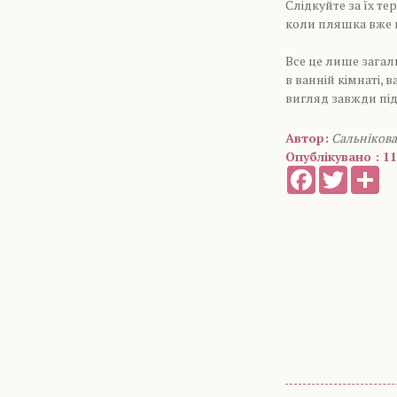
Слідкуйте за їх те
коли пляшка вже в
Все це лише загал
в ванній кімнаті, 
вигляд завжди під
Автор:
Сальніков
Опублікувано : 11
Facebook
Twitter
Sh