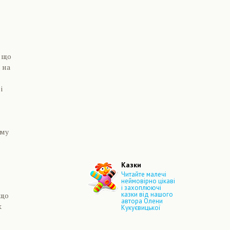
, що
 на
і
ому
Казки
Читайте малечі
неймовірно цікаві
і захоплюючі
казки від нашого
кщо
автора Олени
к
Кукуєвицької