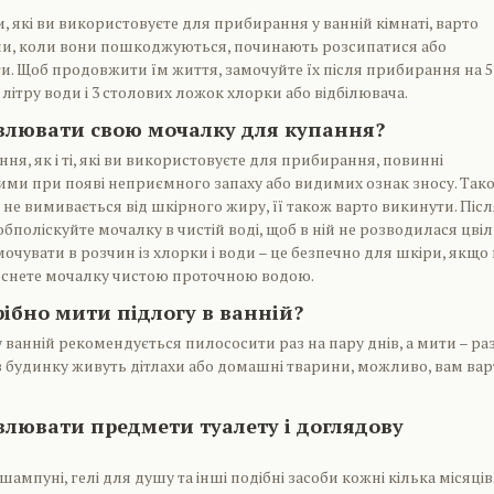
, які ви використовуєте для прибирання у ванній кімнаті, варто
и, коли вони пошкоджуються, починають розсипатися або
. Щоб продовжити їм життя, замочуйте їх після прибирання на 5
літру води і 3 столових ложок хлорки або відбілювача.
овлювати свою мочалку для купання?
ня, як і ті, які ви використовуєте для прибирання, повинні
ми при появі неприємного запаху або видимих ознак зносу. Так
не вимивається від шкірного жиру, її також варто викинути. Післ
поліскуйте мочалку в чистій воді, щоб в ній не розводилася цвіль
мочувати в розчин із хлорки і води – це безпечно для шкіри, якщо
снете мочалку чистою проточною водою.
рібно мити підлогу в ванній?
 ванній рекомендується пилососити раз на пару днів, а мити – раз
 будинку живуть дітлахи або домашні тварини, можливо, вам вар
.
влювати предмети туалету і доглядову
мпуні, гелі для душу та інші подібні засоби кожні кілька місяців