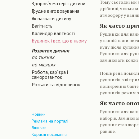
Тому сьогодні ми 
Здоров´я матері і дитини
дрібниці, якими м
Грудне вигодовування
атмосферу у ванній
Як назвати дитину
Як часто пра
Вагiтнiсть
Календар вагітності
Рушники для ванно
Будинок і все, що в ньому
у ванній вони вис
купу після купання
Розвиток дитини
Рушники для рук в
по тижнях
замінювати кожні 
по місяцях
Робота, кар´єра і
Поширена помилка
саморозвиток
рушників, які при
Розваги та відпочинок
поширенню бактер
рушників режим з
Як часто он
Рушники для ванно
Новини
наборів. Замінюва
Реклама на порталі
рушник став жорст
Лінієчки
раніше.
Корисні посилання