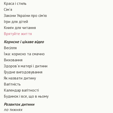
Краса і стиль
Сiм´я
Закони України про сiм'ю
Ігри для дітей
Книги для читання
Врятуйте життя
Корисне і цікаве відео
Весілля
Їжа: корисно та смачно
Виховання
Здоров´я матері і дитини
Грудне вигодовування
Як назвати дитину
Вагiтнiсть
Календар вагітності
Будинок і все, що в ньому
Розвиток дитини
по тижнях