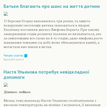
Батьки благають про шанс на життя дитини
17 березня Єгорку виповнилось три рочки, та замість
подарунків і веселощів дитина знаходиться в лікарні.
Хлопчику поставили діагноз Лімфома Беркета. При такому
захворюванні стадія розвитку пухлини не визначається, але
за симптомами все схоже на 4-ту стадію, адже лімфома росте
швидкими темпами (за добу може збільшуватися вдвічі), а
метастази вже пішли в кістки.
Читати статтю
Врятуйте життя
Настя Ульянова потребує невідкладної
допомоги
Діагноз: лейкоз
Місяць тому маленьку Настю Ульянову госпіталізували з
високою температурою, як пізніше з'ясувалося, її викликав