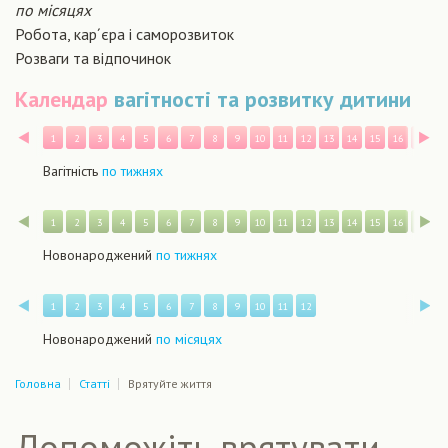
по місяцях
Робота, кар´єра і саморозвиток
Розваги та відпочинок
Календар
вагітності та розвитку дитини
Назад
В
1
2
3
4
5
6
7
8
9
10
11
12
13
14
15
16
17
1
Вагітність
по тижнях
Назад
В
1
2
3
4
5
6
7
8
9
10
11
12
13
14
15
16
17
1
Новонароджений
по тижнях
Назад
В
1
2
3
4
5
6
7
8
9
10
11
12
Новонароджений
по місяцях
Головна
Статті
Врятуйте життя
Допоможіть врятувати