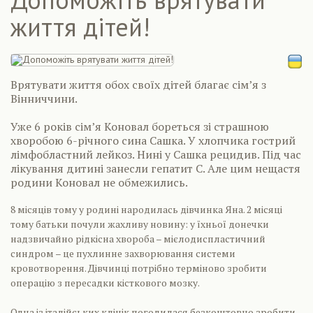
життя дітей!
Врятувати життя обох своїх дітей благає сім’я з
Вінниччини.
Уже 6 років сім’я Коновал бореться зі страшною
хворобою 6-річного сина Сашка. У хлопчика гострий
лімфобластний лейкоз. Нині у Сашка рецидив. Під час
лікування дитині занесли гепатит С. Але цим нещастя
родини Коновал не обмежились.
8 місяців тому у родині народилась дівчинка Яна. 2 місяці
тому батьки почули жахливу новину: у їхньої донечки
надзвичайно рідкісна хвороба – мієлодиспластичний
синдром – це пухлинне захворювання системи
кровотворення. Дівчинці потрібно терміново зробити
операцію з пересадки кісткового мозку.
Одна із італійських клінік погодилася безкоштовно зробити