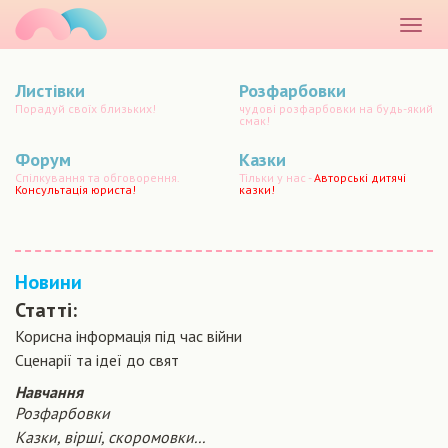
маматато
Розкр
меню
Листівки
Розфарбовки
Порадуй своїх близьких!
чудові розфарбовки на будь-який
смак!
Форум
Казки
Спілкування та обговорення.
Тільки у нас -
Авторські дитячі
Консультація юриста!
казки!
Новини
Статті:
Корисна інформація під час війни
Сценарiї та iдеї до свят
Навчання
Розфарбовки
Казки, вірші, скоромовки...