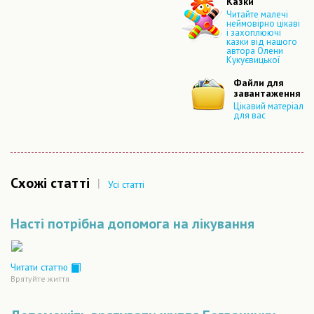
Казки
Читайте малечі
неймовірно цікаві
і захоплюючі
казки від нашого
автора Олени
Кукуєвицької
Файли для
завантаження
Цікавий матеріал
для вас
Схожі статті
|
Усі статті
Насті потрібна допомога на лікування
Читати статтю
Врятуйте життя