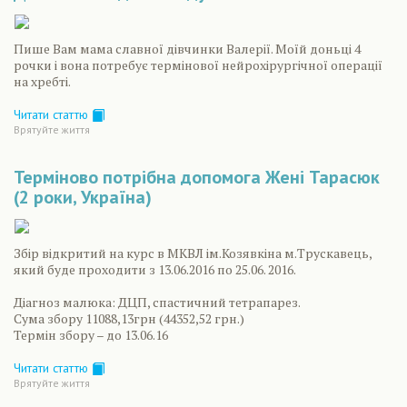
Пише Вам мама славної дівчинки Валерії. Моїй доньці 4
рочки і вона потребує термінової нейрохірургічної операції
на хребті.
Читати статтю
Врятуйте життя
Терміново потрібна допомога Жені Тарасюк
(2 роки, Україна)
Збір відкритий на курс в МКВЛ ім.Козявкіна м.Трускавець,
який буде проходити з 13.06.2016 по 25.06. 2016.
Діагноз малюка: ДЦП, спастичний тетрапарез.
Сума збору 11088,13грн (44352,52 грн.)
Термін збору – до 13.06.16
Читати статтю
Врятуйте життя