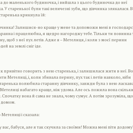
а до маленького будиночка, і вийшла з цього будиночка до неї
а. У старенької були такі величезні зуби, що дівчинка злякалася. 
 старенька крикнула їй:
дівчинка! Залишися-но краще у мене та допоможи мені в господарст
ранна і працелюбна, я щедро нагороджу тебе. Тільки ти повинна 
, щоб з неї пух летів. Адже я – Метелиця, і коли з моєї перини
дей на землі сніг іде.
як привітно говорить з нею старенька, і залишилася жити в неї. В
и Метелиці, і, коли збивала перину, пух так і летів навколо, ніби
 Старенька полюбила старанну дівчинку, завжди була з нею ласкава,
 Метелиці набагато краще, ніж удома. Але ось пожила вона скільк
и. Спочатку вона й сама не знала, чому сумує. А потім зрозуміла, що
м домом.
 Метелиці і сказала:
у вас, бабуся, але я так скучила за своїми! Можна мені піти додому