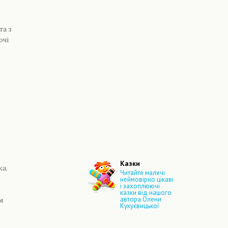
та з
очі
Казки
ка.
Читайте малечі
неймовірно цікаві
і захоплюючі
казки від нашого
м
автора Олени
Кукуєвицької