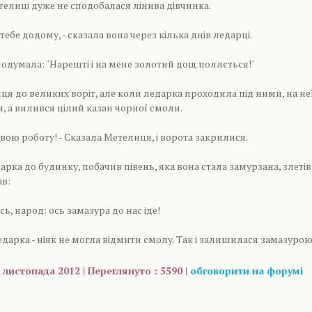
етелиці дуже не сподобалася лінива дівчинка.
 тебе додому, - сказала вона через кілька днів ледарці.
 подумала: "Нарешті і на мене золотий дощ поллється!"
ця до великих воріт, але коли ледарка проходила під ними, на не
, а вилився цілий казан чорної смоли.
свою роботу! - Сказала Метелиця, і ворота закрилися.
рка до будинку, побачив півень, яка вона стала замурзана, злетів
ав:
сь, народ: ось замазура до нас іде!
дарка - ніяк не могла відмити смолу. Так і залишилася замазурою
 листопада 2012 | Переглянуто : 5590 |
обговорити на форумі
are