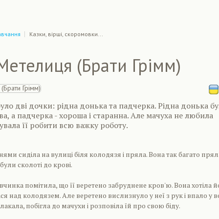
авчання
Казки, вірші, скоромовки...
Метелиця (Брати Грімм)
було дві дочки: рідна донька та падчерка. Рідна донька б
ва, а падчерка - хороша і старанна. Але мачуха не любила
увала її робити всю важку роботу.
ями сиділа на вулиці біля колодязя і пряла. Вона так багато прял
 були сколоті до крові.
вчинка помітила, що її веретено забруднене кров'ю. Вона хотіла й
я над колодязем. Але веретено вислизнуло у неї з рук і впало у в
лакала, побігла до мачухи і розповіла їй про свою біду.