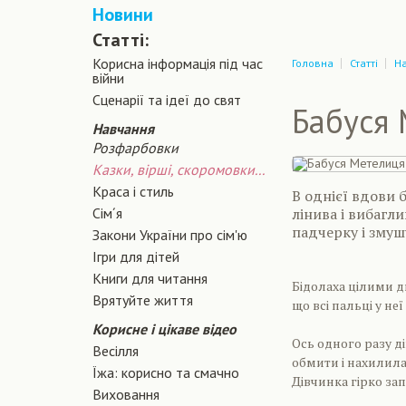
Новини
Статті:
Корисна інформація під час
Головна
Статті
Н
війни
Сценарiї та iдеї до свят
Бабуся 
Навчання
Розфарбовки
Казки, вірші, скоромовки...
Краса і стиль
В однієї вдови 
Сiм´я
лінива і вибагли
падчерку і змуш
Закони України про сiм'ю
Ігри для дітей
Книги для читання
Бідолаха цілими дн
Врятуйте життя
що всі пальці у неї
Корисне і цікаве відео
Ось одного разу ді
Весілля
обмити і нахилилас
Їжа: корисно та смачно
Дівчинка гірко зап
Виховання