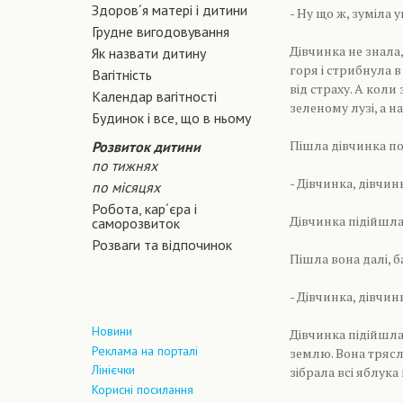
Здоров´я матері і дитини
- Ну що ж, зуміла у
Грудне вигодовування
Дівчинка не знала,
Як назвати дитину
горя і стрибнула в
Вагiтнiсть
від страху. А кол
Календар вагітності
зеленому лузі, а н
Будинок і все, що в ньому
Пішла дівчинка по ц
Розвиток дитини
по тижнях
- Дівчинка, дівчин
по місяцях
Робота, кар´єра і
Дівчинка підійшла 
саморозвиток
Розваги та відпочинок
Пішла вона далі, б
- Дівчинка, дівчин
Новини
Дівчинка підійшла 
Реклама на порталі
землю. Вона трясл
Лінієчки
зібрала всі яблука 
Корисні посилання