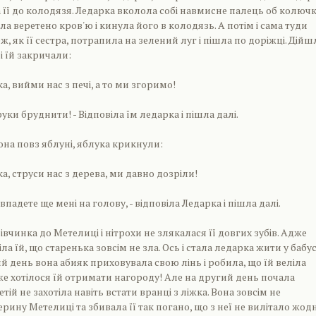
а її до колодязя. Ледарка вколола собі навмисне палець об колюч
 веретено кров'ю і кинула його в колодязь. А потім і сама туди
ж, як її сестра, потрапила на зелений луг і пішла по доріжці. Дійш
 і їй закричали:
ка, вийми нас з печі, а то ми згоримо!
руки бруднити! - Відповіла їм ледарка і пішла далі.
на повз яблуні, яблука крикнули:
ка, струси нас з дерева, ми давно дозріли!
о впадете ще мені на голову, - відповіла Ледарка і пішла далі.
вчинка до Метелиці і нітрохи не злякалася її довгих зубів. Адже
ла їй, що старенька зовсім не зла. Ось і стала ледарка жити у бабус
й день вона абияк приховувала свою лінь і робила, що їй веліла
же хотілося їй отримати нагороду! Але на другий день почала
етій не захотіла навіть встати вранці з ліжка. Вона зовсім не
рину Метелиці та збивала її так погано, що з неї не вилітало жод