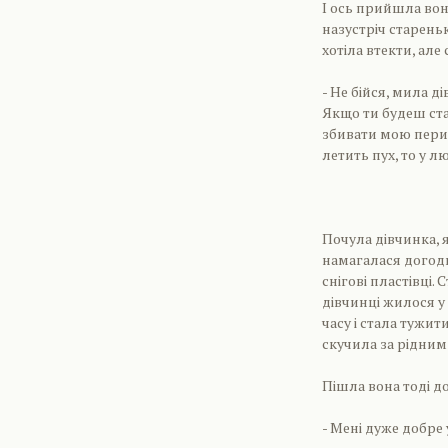
І ось прийшла вон
назустріч стареньк
хотіла втекти, але
- Не бійся, мила 
Якщо ти будеш ста
збивати мою перину
летить пух, то у лю
Почула дівчинка, 
намагалася догодит
снігові пластівці.
дівчинці жилося у
часу і стала тужит
скучила за рідни
Пішла вона тоді до
- Мені дуже добре 