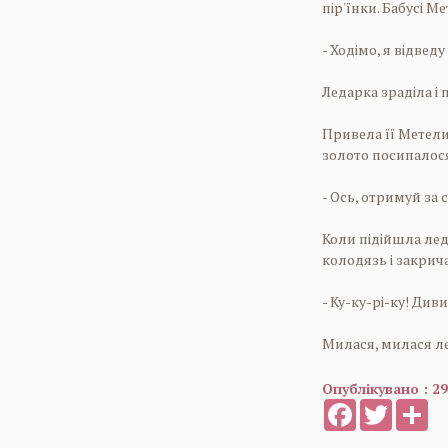
пір'їнки. Бабусі М
- Ходімо, я відведу
Ледарка зраділа і
Привела її Метели
золото посипалося
- Ось, отримуй за 
Коли підійшла леда
колодязь і закрич
- Ку-ку-рі-ку! Диви
Милася, милася ле
Опублікувано : 29
Facebook
Twitter
Sh