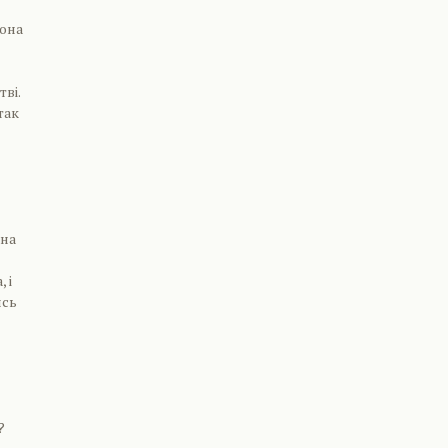
Вона
ві.
так
она
 і
ись
?