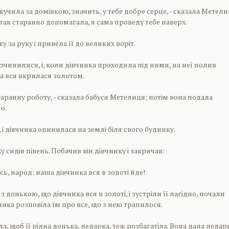
скучила за домівкою, значить, у тебе добре серце, - сказала Метелиц
і так старанно допомагала, я сама проведу тебе наверх.
у за руку і привела її до великих воріт.
чинилися, і, коли дівчинка проходила під ними, на неї полив
на вся вкрилася золотом.
старанну роботу, - сказала бабуся Метелиця; потім вона подала
о.
і дівчинка опинилася на землі біля свого будинку.
 сидів півень. Побачив він дівчинку і закричав:
ись, народ: наша дівчинка вся в золоті йде!
з донькою, що дівчинка вся в золоті, і зустріли її лагідно, почали
инка розповіла їм про все, що з нею трапилося.
іла, щоб її рідна донька, ледарка, теж розбагатіла. Вона дала ледар