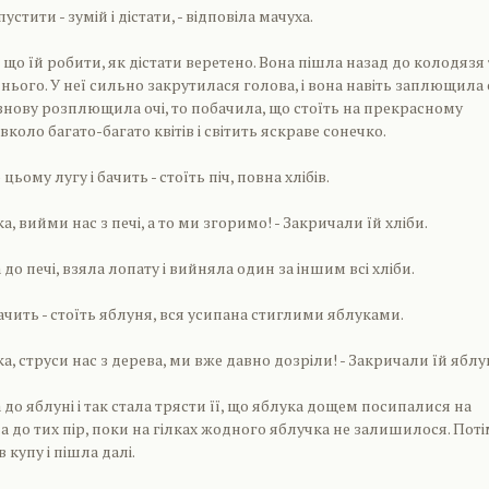
пустити - зумій і дістати, - відповіла мачуха.
 що їй робити, як дістати веретено. Вона пішла назад до колодязя 
 нього. У неї сильно закрутилася голова, і вона навіть заплющила 
и знову розплющила очі, то побачила, що стоїть на прекрасному
авколо багато-багато квітів і світить яскраве сонечко.
ьому лугу і бачить - стоїть піч, повна хлібів.
ка, вийми нас з печі, а то ми згоримо! - Закричали їй хліби.
до печі, взяла лопату і вийняла один за іншим всі хліби.
ачить - стоїть яблуня, вся усипана стиглими яблуками.
ка, струси нас з дерева, ми вже давно дозріли! - Закричали їй яблу
до яблуні і так стала трясти її, що яблука дощем посипалися на
а до тих пір, поки на гілках жодного яблучка не залишилося. Поті
в купу і пішла далі.