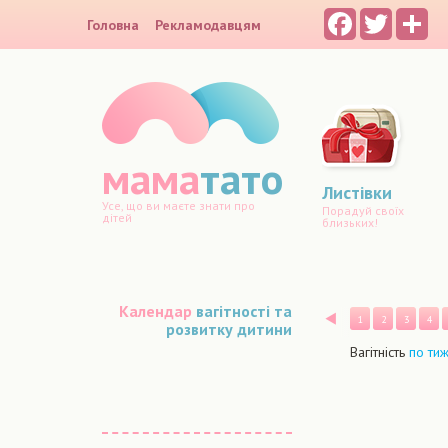
Facebook
Twitter
Sh
Головна
Рекламодавцям
мама
тато
Листівки
Усе, що ви маєте знати про
Порадуй своїх
дітей
близьких!
Календар
вагітності та
Назад
1
2
3
4
розвитку дитини
Вагітність
по ти