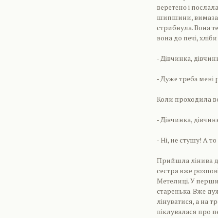
веретено і послал
шипшини, вимазала
стрибнула. Вона те
вона до печі, хліби
- Дівчинка, дівчин
- Дуже треба мені 
Коли проходила во
- Дівчинка, дівчин
- Ні, не стушу! А т
Прийшла лінива ді
сестра вже розпові
Метелиці. У перши
старенька. Вже ду
лінуватися, а на тр
піклувалася про пе