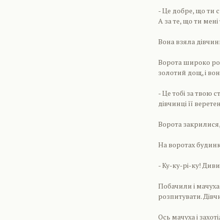
- Це добре, що ти 
А за те, що ти мен
Вона взяла дівчинк
Ворота широко роз
золотий дощ, і во
- Це тобі за твою 
дівчинці її веретен
Ворота закрилися, 
На воротах будинку
- Ку-ку-рі-ку! Див
Побачили і мачуха 
розпитувати. Дівч
Ось мачуха і захот