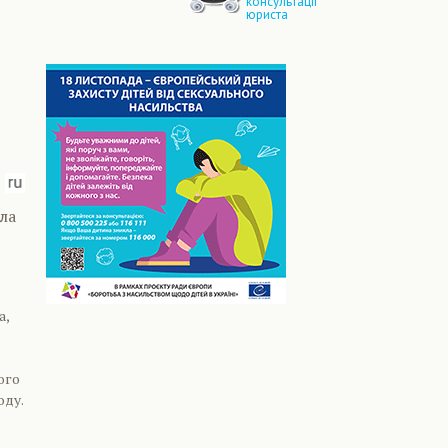
консультації
юриста
ула
а,
ого
оду.