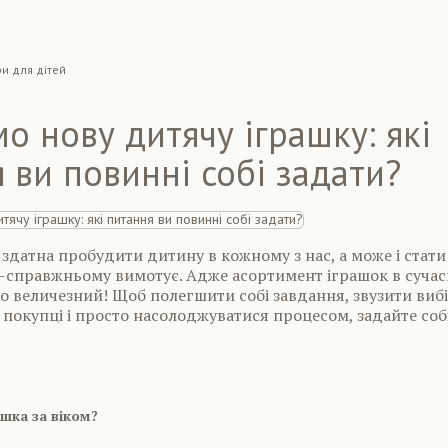
ри для дітей
о нову дитячу іграшку: які
 ви повинні собі задати?
 здатна пробудити дитину в кожному з нас, а може і стати
о-справжньому вимотує. Адже асортимент іграшок в суча
о величезний! Щоб полегшити собі завдання, звузити вибі
покупці і просто насолоджуватися процесом, задайте соб
ашка за віком?