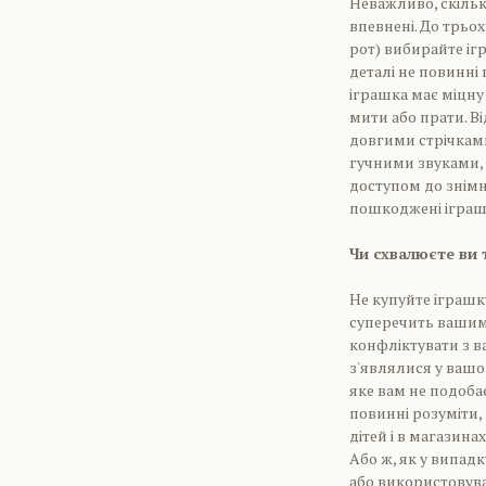
Неважливо, скільки
впевнені. До трьо
рот) вибирайте іг
деталі не повинні
іграшка має міцну
мити або прати. В
довгими стрічками
гучними звуками, 
доступом до знімно
пошкоджені іграш
Чи схвалюєте ви 
Не купуйте іграшк
суперечить вашим
конфліктувати з в
з'являлися у вашо
яке вам не подоба
повинні розуміти,
дітей і в магазина
Або ж, як у випад
або використовува