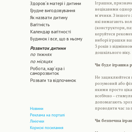
Іграшки, призначе
Здоров´я матері і дитини
нецікавими однорі
Грудне вигодовування
м'ячики. З іншого
Як назвати дитину
які вимагають во
Вагiтнiсть
(конструктори, па
Календар вагітності
керуйтеся рекомен
Будинок і все, що в ньому
виборі іграшки ва
3 років з відмінн
Розвиток дитини
дошкільного віку.
по тижнях
по місяцях
Чи буде іграшка 
Робота, кар´єра і
саморозвиток
Не зациклюйтеся 
Розваги та відпочинок
розумовий або фіз
якими просто цікав
всебічно – стимул
допомагають зрозу
проводити час за г
Новини
Реклама на порталі
Чи безпечна ігра
Лінієчки
Корисні посилання