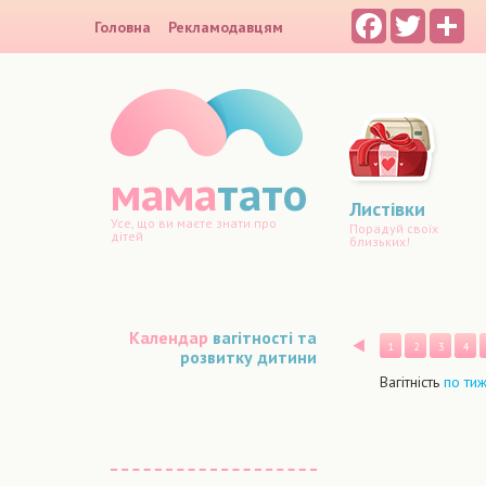
Facebook
Twitter
Sh
Головна
Рекламодавцям
мама
тато
Листівки
Усе, що ви маєте знати про
Порадуй своїх
дітей
близьких!
Календар
вагітності та
Назад
1
2
3
4
розвитку дитини
Вагітність
по ти