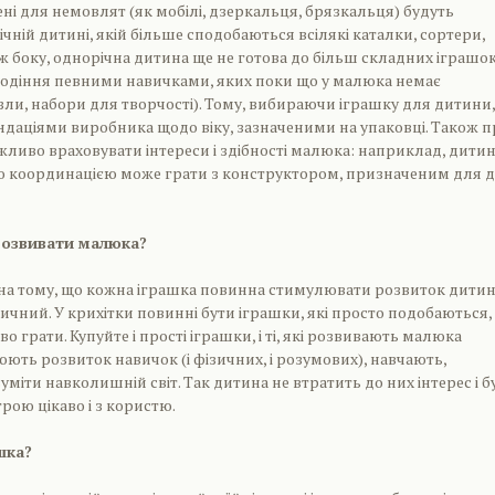
ні для немовлят (як мобілі, дзеркальця, брязкальця) будуть
чній дитині, якій більше сподобаються всілякі каталки, сортери,
 ж боку, однорічна дитина ще не готова до більш складних іграшок
лодіння певними навичками, яких поки що у малюка немає
зли, набори для творчості). Тому, вибираючи іграшку для дитини,
даціями виробника щодо віку, зазначеними на упаковці. Також 
жливо враховувати інтереси і здібності малюка: наприклад, дитин
ою координацією може грати з конструктором, призначеним для д
розвивати малюка?
на тому, що кожна іграшка повинна стимулювати розвиток дитин
ичний. У крихітки повинні бути іграшки, які просто подобаються,
о грати. Купуйте і прості іграшки, і ті, які розвивають малюка
юють розвиток навичок (і фізичних, і розумових), навчають,
міти навколишній світ. Так дитина не втратить до них інтерес і б
рою цікаво і з користю.
шка?