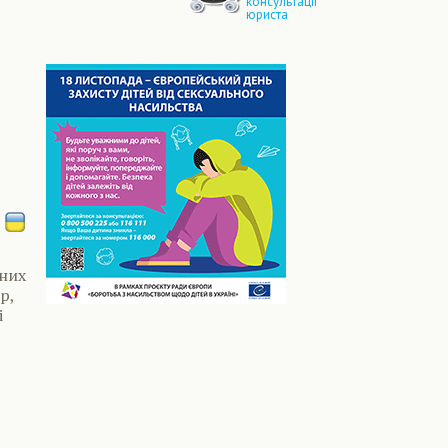
консультації
юриста
сних
р,
і