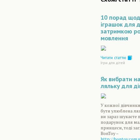
10 порад щод
іграшок для 
затримкою ро
мовлення
Читати статтю
Ігри для дітей
Як вибрати н
ляльку для д
У кожної дівчинк
бути улюблена ля
ви зараз шукаєте
подарунок для ма
принцеси, тоді за
BonToy –
http://bontoy.com.