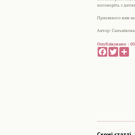
поговоріть з дитин
Приємного вам шо
Автор: Сальнікова
Опублікувано : 03
Facebook
Twitter
Sh
Схожі статті