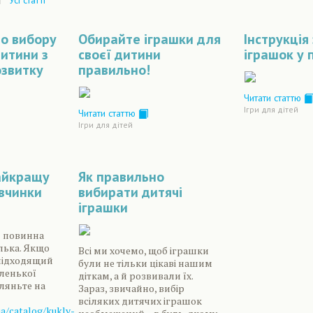
|
о вибору
Обирайте іграшки для
Інструкція
дитини з
своєї дитини
іграшок у
звитку
правильно!
Читати статтю
Ігри для дітей
Читати статтю
Ігри для дітей
айкращу
Як правильно
івчинки
вибирати дитячі
іграшки
и повинна
лька. Якщо
Всі ми хочемо, щоб іграшки
 підходящий
були не тільки цікаві нашим
ленької
діткам, а й розвивали їх.
гляньте на
Зараз, звичайно, вибір
всіляких дитячих іграшок
ua/catalog/kukly-