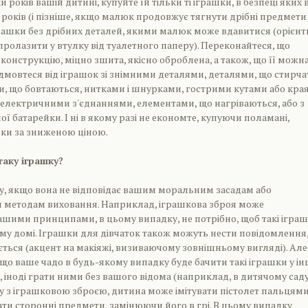
 років вашій дитині, купуйте їй тільки ті іграшки, в безпеці яких 
х років (і пізніше, якщо малюк продовжує тягнути дрібні предмети
рашки без дрібних деталей, якими малюк може вдавитися (орієнт
 пролазити у втулку від туалетного паперу). Переконайтеся, що
 конструкцію, міцно зшита, якісно оброблена, а також, що її можн
ідмовтеся від іграшок зі знімними деталями, деталями, що стирча
, що бовтаються, нитками і шнурками, гострими кутами або кра
електричними з'єднаннями, елементами, що нагріваються, або з
ї батарейки. І ні в якому разі не економте, купуючи поламані,
ки за зниженою ціною.
таку іграшку?
у, якщо вона не відповідає вашим моральним засадам або
 методам виховання. Наприклад, іграшкова зброя може
ашими принципами, в цьому випадку, не потрібно, щоб такі ігра
му домі. Іграшки для дівчаток також можуть нести повідомлення
ється (акцент на макіяжі, визиваючому зовнішньому вигляді). Але
 що ваше чадо в будь-якому випадку буде бачити такі іграшки у і
х, іноді грати ними без вашого відома (наприклад, в дитячому саду
ку з іграшковою зброєю, дитина може імітувати пістолет пальцям
ти сторонні предмети, замінюючи його в грі. В цьому випадку