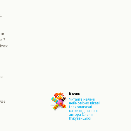
,
при
а 2-
іток
и –
Казки
Читайте малечі
уде
неймовірно цікаві
і захоплюючі
казки від нашого
автора Олени
Кукуєвицької