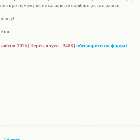
ою про те, чому ви не схвалюєте подібні ігри та іграшки.
пінгу!
 Анна
 квітня 2016 | Переглянуто : 2488 |
обговорити на форумі
are
Усі статті