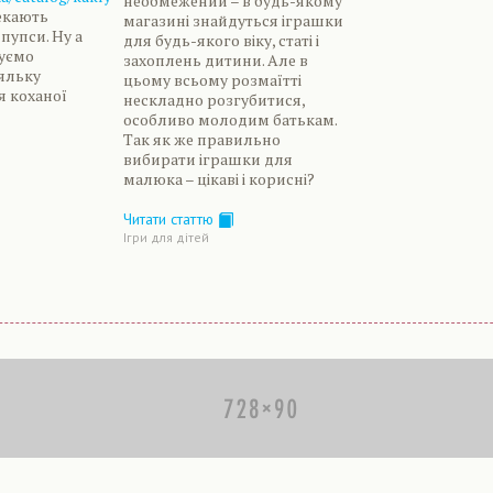
необмежений – в будь-якому
чекають
магазині знайдуться іграшки
пупси. Ну а
для будь-якого віку, статі і
уємо
захоплень дитини. Але в
ляльку
цьому всьому розмаїтті
я коханої
нескладно розгубитися,
особливо молодим батькам.
Так як же правильно
вибирати іграшки для
малюка – цікаві і корисні?
Читати статтю
Ігри для дітей