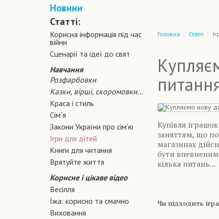
Новини
Статті:
Корисна інформація під час
Головна
Статті
Іг
війни
Сценарiї та iдеї до свят
Купляєм
Навчання
питання
Розфарбовки
Казки, вірші, скоромовки...
Краса і стиль
Сiм´я
Купівля іграшок
Закони України про сiм'ю
заняттям, що п
Ігри для дітей
магазинах дійсн
Книги для читання
бути впевненим 
Врятуйте життя
кілька питань...
Корисне і цікаве відео
Весілля
Їжа: корисно та смачно
Чи підходить ігр
Виховання