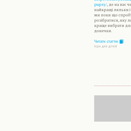
pupsy/
, де на вас 
найкращі ляльки і 
ми поки що спроб
розібратися, яку 
краще вибрати дл
донечки.
Читати статтю
Ігри для дітей