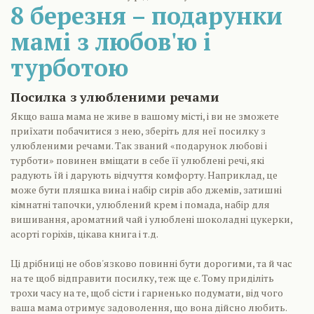
8 березня – подарунки
мамі з любов'ю і
турботою
Посилка з улюбленими речами
Якщо ваша мама не живе в вашому місті, і ви не зможете
приїхати побачитися з нею, зберіть для неї посилку з
улюбленими речами. Так званий «подарунок любові і
турботи» повинен вміщати в себе її улюблені речі, які
радують їй і дарують відчуття комфорту. Наприклад, це
може бути пляшка вина і набір сирів або джемів, затишні
кімнатні тапочки, улюблений крем і помада, набір для
вишивання, ароматний чай і улюблені шоколадні цукерки,
асорті горіхів, цікава книга і т.д.
Ці дрібниці не обов'язково повинні бути дорогими, та й час
на те щоб відправити посилку, теж ще є. Тому приділіть
трохи часу на те, щоб сісти і гарненько подумати, від чого
ваша мама отримує задоволення, що вона дійсно любить.