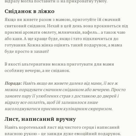
відразу могла поставити її на прикроватну тумбу.
Сніданок в ліжко
Якщо ви живете разом з мамою, приготуйте їй смачний
святковий сніданок. Нехай в цей день вона прокинеться під
приємні аромати омлету, млинчиків, вафель... а також чаю
або кави. А ще краще буде, якщо і тато підключиться до
готування. Кожна жінка оцінить такий подарунок, а мама
буде просто в захваті!
В якості альтернативи можна приготувати для мами
особливу вечерю, а не сніданок.
Порада:
Навіть якщо ви живете далеко від мами, її все ж
можна порадувати смачним сніданком або вечерею. Просто
замовте пару її улюблених страв з доставкою до дверей і
відразу все оплатіть, щоб їй залишилося лише
насолоджуватися приємним кулінарним сюрпризом.
Лист, написаний вручну
Навіть коротенький лист від чистого серця і написаний
власною рукою – це завжди дуже емоційний подарунок.