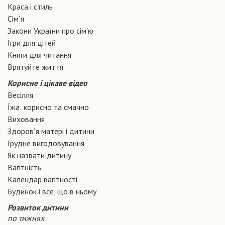
Краса і стиль
Сiм´я
Закони України про сiм'ю
Ігри для дітей
Книги для читання
Врятуйте життя
Корисне і цікаве відео
Весілля
Їжа: корисно та смачно
Виховання
Здоров´я матері і дитини
Грудне вигодовування
Як назвати дитину
Вагiтнiсть
Календар вагітності
Будинок і все, що в ньому
Розвиток дитини
по тижнях