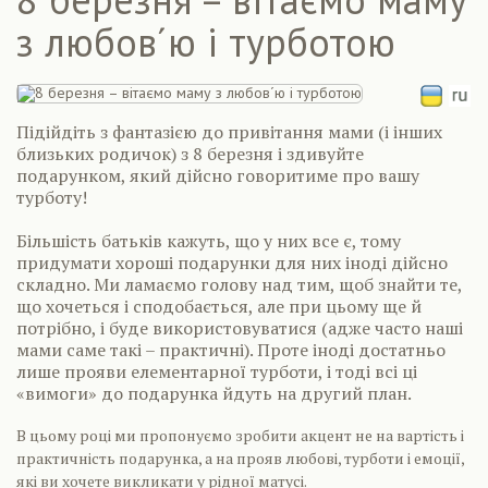
з любов´ю і турботою
Підійдіть з фантазією до привітання мами (і інших
близьких родичок) з 8 березня і здивуйте
подарунком, який дійсно говоритиме про вашу
турботу!
Більшість батьків кажуть, що у них все є, тому
придумати хороші подарунки для них іноді дійсно
складно. Ми ламаємо голову над тим, щоб знайти те,
що хочеться і сподобається, але при цьому ще й
потрібно, і буде використовуватися (адже часто наші
мами саме такі – практичні). Проте іноді достатньо
лише прояви елементарної турботи, і тоді всі ці
«вимоги» до подарунка йдуть на другий план.
В цьому році ми пропонуємо зробити акцент не на вартість і
практичність подарунка, а на прояв любові, турботи і емоції,
які ви хочете викликати у рідної матусі.