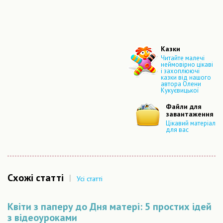
Казки
Читайте малечі
неймовірно цікаві
і захоплюючі
казки від нашого
автора Олени
Кукуєвицької
Файли для
завантаження
Цікавий матеріал
для вас
Схожі статті
|
Усі статті
Квіти з паперу до Дня матері: 5 простих ідей
з відеоуроками