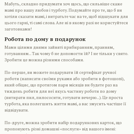
Мабуть, складно придумати хоч щось, що сильніше скаже
мамі про вашу любов і турботу. Подумайте про те, що б ви
хотіли сказати мамі, і витратьте час на те, щоб підшукати для
цього гарні, ті самі слова. Але ні в якому разі не користуйтеся
заготовками!
Робота по дому в подарунок
Мами цілими днями зайняті прибиранням, пранням,
готуванням... Так чому б не допомогти їй? І не тільки у свято.
Зробити це можна різними способами.
По-перше, ви можете подарувати їй сертифікат ручної
роботи (написати своїми руками або зробити в фотошопі),
який обіцяє, що протягом пари місяців ви будете раз на
тиждень робити для неї якусь частину роботи по дому
(витирати пил, пилососити, готувати вечерю...). Це проста
турбота, яка полегшить життя мамі, а вас змусить частіше її
відвідувати.
По-друге, можна зробити набір подарункових карток, що
пропонують різні домашні «послуги» від вашого імені: