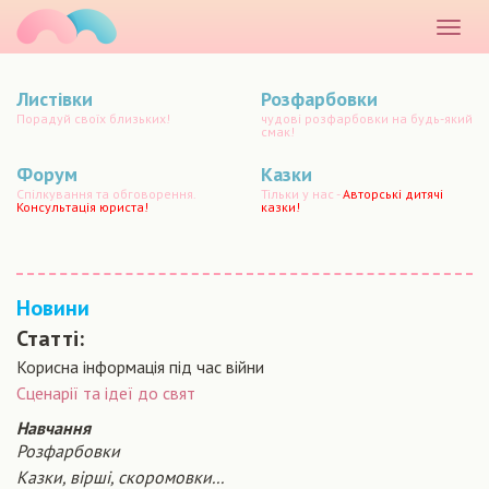
маматато
Розкр
меню
Листівки
Розфарбовки
Порадуй своїх близьких!
чудові розфарбовки на будь-який
смак!
Форум
Казки
Спілкування та обговорення.
Тільки у нас -
Авторські дитячі
Консультація юриста!
казки!
Новини
Статті:
Корисна інформація під час війни
Сценарiї та iдеї до свят
Навчання
Розфарбовки
Казки, вірші, скоромовки...