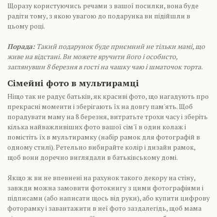
Щоразу користуючись речами з вашої посилки, вона буде
радіти тому, з якою увагою до подарунка ви підійшли в
цьому році.
Порада:
Такий подарунок буде приємний не тільки мамі, що
живе на відстані. Ви можете вручити його і особисто,
заглянувши 8 березня в гості на чашку чаю і шматочок торта.
Сімейні фото в мультирамці
Ніщо так не радує батьків, як красиві фото, що нагадують про
прекрасні моменти і зберігають їх на довгу пам'ять. Щоб
порадувати маму на 8 березня, витратьте трохи часу і зберіть
кілька найважливіших фото вашої сім'ї в один колаж і
помістіть їх в мультирамку (набір рамок для фотографій в
одному стилі). Ретельно вибирайте колір і дизайн рамок,
щоб вони доречно виглядали в батьківському домі.
Якщо ж ви не впевнені на рахунок такого декору на стіну,
завжди можна замовити фотокнигу з цими фотографіями і
підписами (або написати щось від руки), або купити цифрову
фоторамку і завантажити в неї фото заздалегідь, щоб мама