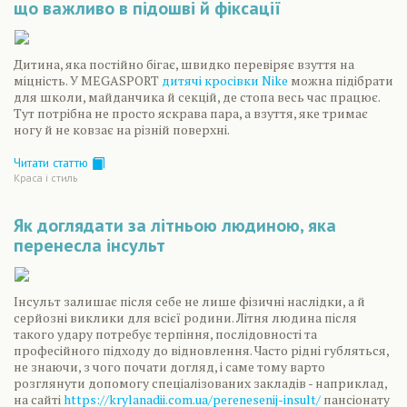
що важливо в підошві й фіксації
Дитина, яка постійно бігає, швидко перевіряє взуття на
міцність. У MEGASPORT
дитячі кросівки Nike
можна підібрати
для школи, майданчика й секцій, де стопа весь час працює.
Тут потрібна не просто яскрава пара, а взуття, яке тримає
ногу й не ковзає на різній поверхні.
Читати статтю
Краса і стиль
Як доглядати за літньою людиною, яка
перенесла інсульт
Інсульт залишає після себе не лише фізичні наслідки, а й
серйозні виклики для всієї родини. Літня людина після
такого удару потребує терпіння, послідовності та
професійного підходу до відновлення. Часто рідні губляться,
не знаючи, з чого почати догляд, і саме тому варто
розглянути допомогу спеціалізованих закладів - наприклад,
на сайті
https://krylanadii.com.ua/perenesenij-insult/
пансіонату