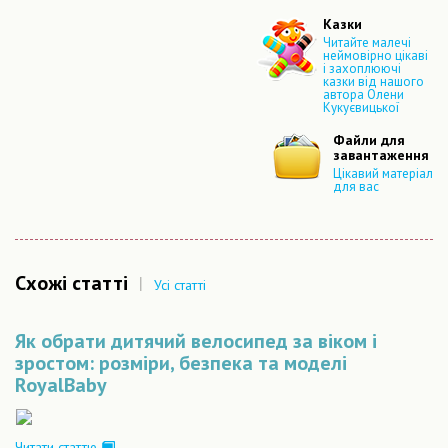
Казки
Читайте малечі
неймовірно цікаві
і захоплюючі
казки від нашого
автора Олени
Кукуєвицької
Файли для
завантаження
Цікавий матеріал
для вас
Схожі статті
|
Усі статті
Як обрати дитячий велосипед за віком і
зростом: розміри, безпека та моделі
RoyalBaby
Читати статтю