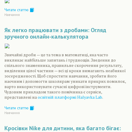
Читати статтю
Навчання
Як легко працювати з дробами: Огляд
зручного онлайн-калькулятора
Звичайні дроби — це та тема в математиці, яка часто
викликає найбільше запитань і труднощів. Зведення до
спільного знаменника, правильне скорочення результату,
виділення цілої частини — всі ці кроки вимагають неабиякої
зосередженості. Щоб спростити навчання, зробити його
наочним і допомогти школярам уникати прикрих помилок,
варто використовувати сучасні цифрові інструменти.
Чудовим прикладом такого помічника є сервіси,
представлені на
освітній платформі Halyavka Lab
.
Читати статтю
Навчання
Кросівки Nike для дитини, яка багато бігає: