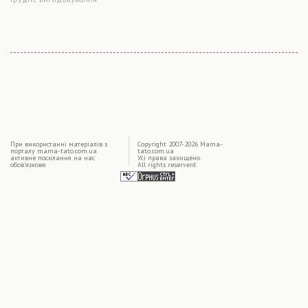
|
При використаннi матерiалiв з
Copyright 2007-2026 Mama-
порталу mama-tato.com.ua
tato.com.ua
активне посилання на нас
Усі права захищено.
обов'язкове.
All rights reserverd.