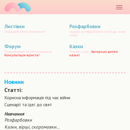
маматато
Розкр
меню
Листівки
Розфарбовки
Порадуй своїх близьких!
чудові розфарбовки на будь-який
смак!
Форум
Казки
Спілкування та обговорення.
Тільки у нас -
Авторські дитячі
Консультація юриста!
казки!
Новини
Статті:
Корисна інформація під час війни
Сценарiї та iдеї до свят
Навчання
Розфарбовки
Казки, вірші, скоромовки...