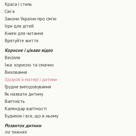
Краса і стиль
Сiм´я
Закони України про сiм'ю
Ігри для дітей
Книги для читання
Врятуйте життя
Корисне і цікаве відео
Весілля
Їжа: корисно та смачно
Виховання
Здоров´я матері і дитини
Грудне вигодовування
Як назвати дитину
Вагiтнiсть
Календар вагітності
Будинок і все, що в ньому
Розвиток дитини
по тижнях