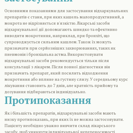
Основними показаннями для застосування відхаркувальних
препаратів є стани, при яких кашель малопродуктивний, а
мокрота не відрізняється в'язкістю. Лікарські засоби
відхаркувальної дії допомагають швидко та ефективно
виводити мокротиння, наприклад, при бронхіті, що
супроводжується сильним кашлем. Також їх можуть
призначати при серйозніших захворюваннях, таких як
пневмонія і бронхіальна астма. Використовувати
відхаркувальні засоби рекомендується тільки після
консультації з лікарем. Після повної діагностики він
призначить препарат, який посилить відходження
мокротиння або вплине на густину слизу. У середньому курс
лікування становить до 7 днів, але кратність прийому та
дозування підбираються індивідуально.
Протипоказання
Як і більшість препаратів, відхаркувальні засоби мають
низку протипоказань, при яких їх не можна застосовувати.
Пацієнту необхідно уважно вивчити склад лікарського
засобу, щоб уникнути індивідуальної непереносимості