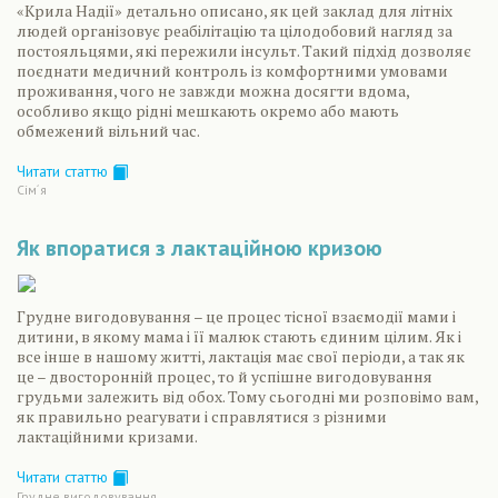
«Крила Надії» детально описано, як цей заклад для літніх
людей організовує реабілітацію та цілодобовий нагляд за
постояльцями, які пережили інсульт. Такий підхід дозволяє
поєднати медичний контроль із комфортними умовами
проживання, чого не завжди можна досягти вдома,
особливо якщо рідні мешкають окремо або мають
обмежений вільний час.
Читати статтю
Сiм´я
Як впоратися з лактаційною кризою
Грудне вигодовування – це процес тісної взаємодії мами і
дитини, в якому мама і її малюк стають єдиним цілим. Як і
все інше в нашому житті, лактація має свої періоди, а так як
це – двосторонній процес, то й успішне вигодовування
грудьми залежить від обох. Тому сьогодні ми розповімо вам,
як правильно реагувати і справлятися з різними
лактаційними кризами.
Читати статтю
Грудне вигодовування