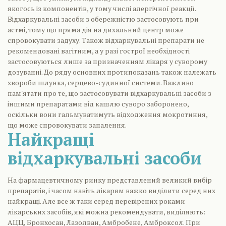
якогось із компонентів, у тому числі алергічної реакції.
Відхаркувальні засоби з обережністю застосовують при
астмі, тому що пряма дія на дихальний центр може
спровокувати задуху. Також відхаркувальні препарати не
рекомендовані вагітним, а у разі гострої необхідності
застосовуються лише за призначенням лікаря у суворому
дозуванні. До ряду основних протипоказань також належать
хвороби шлунка, серцево-судинної системи. Важливо
пам'ятати про те, що застосовувати відхаркувальні засоби з
іншими препаратами від кашлю суворо заборонено,
оскільки вони гальмуватимуть відходження мокротиння,
що може спровокувати запалення.
Найкращі
відхаркувальні засоби
На фармацевтичному ринку представлений великий вибір
препаратів, і часом навіть лікарям важко виділити серед них
найкращі. Але все ж таки серед перевірених роками
лікарських засобів, які можна рекомендувати, виділяють:
АЦЦ, Бронхосан, Лазолван, Амбробене, Амброксол. При