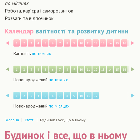
по місяцях
Робота, кар´єра і саморозвиток
Розваги та відпочинок
Календар
вагітності та розвитку дитини
Назад
В
1
2
3
4
5
6
7
8
9
10
11
12
13
14
15
16
17
1
Вагітність
по тижнях
Назад
В
1
2
3
4
5
6
7
8
9
10
11
12
13
14
15
16
17
1
Новонароджений
по тижнях
Назад
В
1
2
3
4
5
6
7
8
9
10
11
12
Новонароджений
по місяцях
Головна
Статті
Будинок і все, що в ньому
Будинок і все, що в ньому