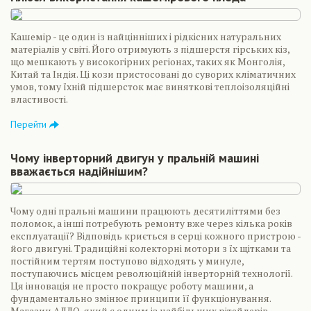
Кашемір - це один із найцінніших і рідкісних натуральних
матеріалів у світі. Його отримують з підшерстя гірських кіз,
що мешкають у високогірних регіонах, таких як Монголія,
Китай та Індія. Ці кози пристосовані до суворих кліматичних
умов, тому їхній підшерсток має виняткові теплоізоляційні
властивості.
Перейти
Чому інверторний двигун у пральній машині
вважається надійнішим?
Чому одні пральні машини працюють десятиліттями без
поломок, а інші потребують ремонту вже через кілька років
експлуатації? Відповідь криється в серці кожного пристрою -
його двигуні. Традиційні колекторні мотори з їх щітками та
постійним тертям поступово відходять у минуле,
поступаючись місцем революційній інверторній технології.
Ця інновація не просто покращує роботу машини, а
фундаментально змінює принципи її функціонування.
Магазин АЛЛО, який є одним із найбільших рітейлерів