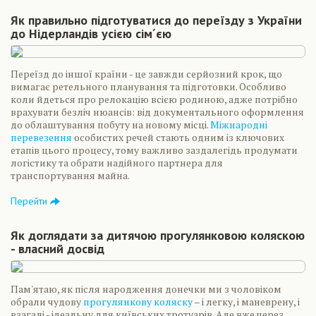
Як правильно підготуватися до переїзду з України
до Нідерландів усією сім´єю
Переїзд до іншої країни - це завжди серйозний крок, що
вимагає ретельного планування та підготовки. Особливо
коли йдеться про релокацію всією родиною, адже потрібно
врахувати безліч нюансів: від документального оформлення
до облаштування побуту на новому місці.
Міжнародні
перевезення
особистих речей стають одним із ключових
етапів цього процесу, тому важливо заздалегідь продумати
логістику та обрати надійного партнера для
транспортування майна.
Перейти
Як доглядати за дитячою прогулянковою коляскою
- власний досвід
Пам'ятаю, як після народження донечки ми з чоловіком
обрали чудову
прогулянкову коляску
– і легку, і маневрену, і
взагалі - ідеальну для київських тротуарів. Але вже через