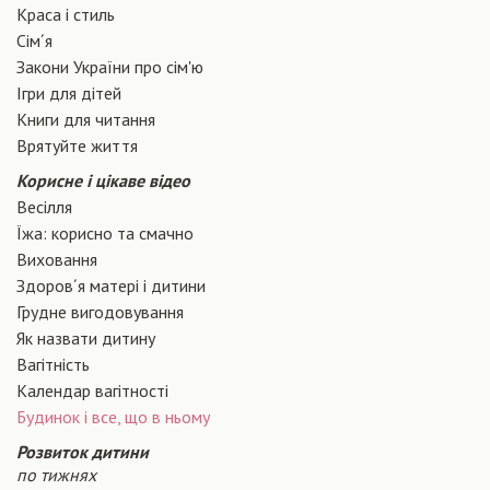
Краса і стиль
Сiм´я
Закони України про сiм'ю
Ігри для дітей
Книги для читання
Врятуйте життя
Корисне і цікаве відео
Весілля
Їжа: корисно та смачно
Виховання
Здоров´я матері і дитини
Грудне вигодовування
Як назвати дитину
Вагiтнiсть
Календар вагітності
Будинок і все, що в ньому
Розвиток дитини
по тижнях