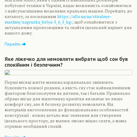
побутової техніки в Україні, надає можливість ознайомитися
з найсучаснішими моделями пральних машин. Перейдіть до
каталогу, за посиланням
https://allo.ua/ua/stiralnye-
mashiny/zagruzka_belya-5_6_5_kg/
, щоб ознайомитися з
актуальними пропозиціями та знайти ідеальний варіант для
вашого дому.
Перейти
Яке ліжечко для немовляти вибрати щоб сон був
спокійним і безпечним?
Перші місяці життя малюка кардинально змінюють
буденність кожної родини, а якість сну стає найважливішим
фактором благополуччя як дитини, так і батьків. Правильно
обране місце для відпочинку крихітки визначає не лише
комфорт сну, але й безпеку розвитку немовляти. Від
матеріалів виготовлення до функціональних особливостей
конструкції - кожна деталь має значення для створення
ідеального простору, де малюк зможе міцно спати, а мама
отримає необхідний спокій.