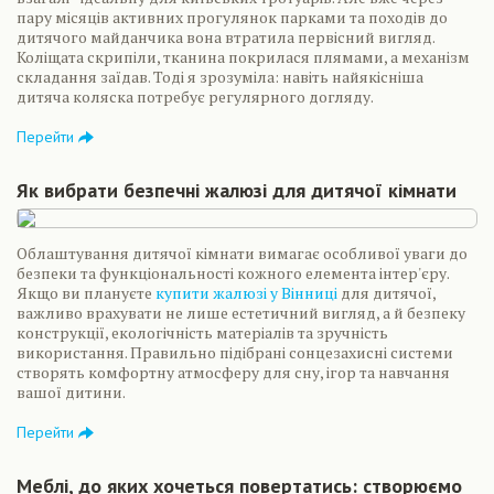
пару місяців активних прогулянок парками та походів до
дитячого майданчика вона втратила первісний вигляд.
Коліщата скрипіли, тканина покрилася плямами, а механізм
складання заїдав. Тоді я зрозуміла: навіть найякісніша
дитяча коляска потребує регулярного догляду.
Перейти
Як вибрати безпечні жалюзі для дитячої кімнати
Облаштування дитячої кімнати вимагає особливої уваги до
безпеки та функціональності кожного елемента інтер'єру.
Якщо ви плануєте
купити жалюзі у Вінниці
для дитячої,
важливо врахувати не лише естетичний вигляд, а й безпеку
конструкції, екологічність матеріалів та зручність
використання. Правильно підібрані сонцезахисні системи
створять комфортну атмосферу для сну, ігор та навчання
вашої дитини.
Перейти
Меблі, до яких хочеться повертатись: створюємо