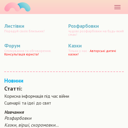
маматато
Розкр
меню
Листівки
Розфарбовки
Порадуй своїх близьких!
чудові розфарбовки на будь-який
смак!
Форум
Казки
Спілкування та обговорення.
Тільки у нас -
Авторські дитячі
Консультація юриста!
казки!
Новини
Статті:
Корисна інформація під час війни
Сценарiї та iдеї до свят
Навчання
Розфарбовки
Казки, вірші, скоромовки...