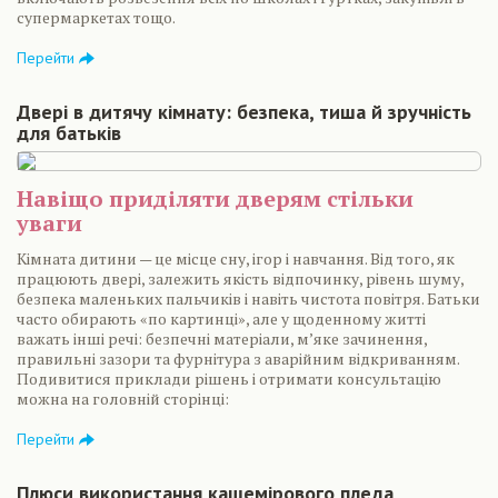
супермаркетах тощо.
Перейти
Двері в дитячу кімнату: безпека, тиша й зручність
для батьків
Навіщо приділяти дверям стільки
уваги
Кімната дитини — це місце сну, ігор і навчання. Від того, як
працюють двері, залежить якість відпочинку, рівень шуму,
безпека маленьких пальчиків і навіть чистота повітря. Батьки
часто обирають «по картинці», але у щоденному житті
важать інші речі: безпечні матеріали, м’яке зачинення,
правильні зазори та фурнітура з аварійним відкриванням.
Подивитися приклади рішень і отримати консультацію
можна на головній сторінці:
Перейти
Плюси використання кашемірового пледа