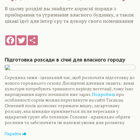
В цьому розділі вы знайдете корисні поради з
прибирання та утримання власного будинку, а також
цікаві ідеї для інтер'єру та декору свого помешкання
Facebook
Twitter
Share
Підготовка розсади в січні для власного городу
Середина зими - ідеальний час, щоб розпочати підготовку до
нового городнього сезону. Досвідчені дачники знають: деякі
культури потребують тривалого періоду вегетації, тому їхнє
вирощування варто починати вже зараз.
Подробиці
про
особливості сортів можна переглянути на сайті Taran.ua.
Січневий посів дозволяє отримати міцну, загартовану
розсаду, яка швидше приживеться після пересадки у
відкритий ґрунт або теплицю. Головне - правильно обрати
рослини та забезпечити їм належні умови для розвитку.
Перейти