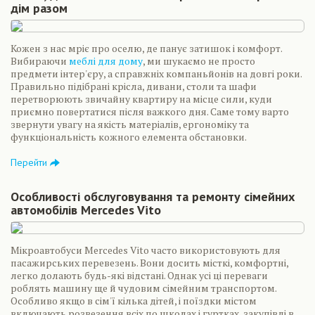
дім разом
Кожен з нас мріє про оселю, де панує затишок і комфорт.
Вибираючи
меблі для дому
, ми шукаємо не просто
предмети інтер'єру, а справжніх компаньйонів на довгі роки.
Правильно підібрані крісла, дивани, столи та шафи
перетворюють звичайну квартиру на місце сили, куди
приємно повертатися після важкого дня. Саме тому варто
звернути увагу на якість матеріалів, ергономіку та
функціональність кожного елемента обстановки.
Перейти
Особливості обслуговування та ремонту сімейних
автомобілів Mercedes Vito
Мікроавтобуси Mercedes Vito часто використовують для
пасажирських перевезень. Вони досить місткі, комфортні,
легко долають будь-які відстані. Однак усі ці переваги
роблять машину ще й чудовим сімейним транспортом.
Особливо якщо в сім'ї кілька дітей, і поїздки містом
включають розвезення всіх по школах і гуртках, закупівлі в