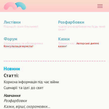
маматато
Розкр
меню
Листівки
Розфарбовки
Порадуй своїх близьких!
чудові розфарбовки на будь-який
смак!
Форум
Казки
Спілкування та обговорення.
Тільки у нас -
Авторські дитячі
Консультація юриста!
казки!
Новини
Статті:
Корисна інформація під час війни
Сценарiї та iдеї до свят
Навчання
Розфарбовки
Казки, вірші, скоромовки...