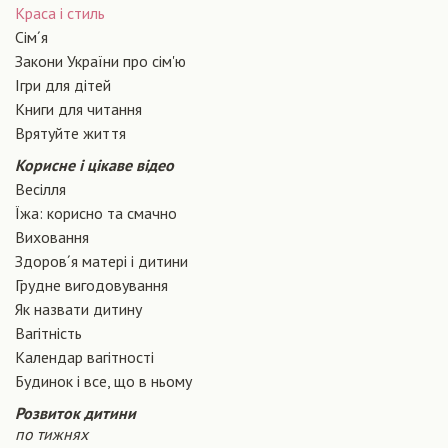
Краса і стиль
Сiм´я
Закони України про сiм'ю
Ігри для дітей
Книги для читання
Врятуйте життя
Корисне і цікаве відео
Весілля
Їжа: корисно та смачно
Виховання
Здоров´я матері і дитини
Грудне вигодовування
Як назвати дитину
Вагiтнiсть
Календар вагітності
Будинок і все, що в ньому
Розвиток дитини
по тижнях