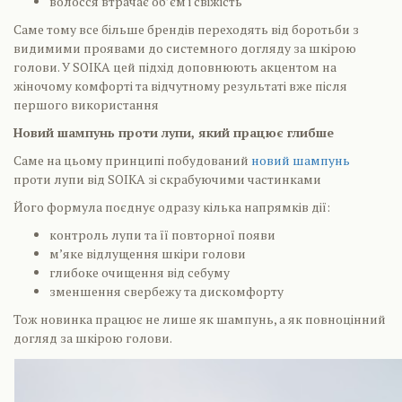
волосся втрачає об’єм і свіжість
Саме тому все більше брендів переходять від боротьби з
видимими проявами до системного догляду за шкірою
голови. У SOIKA цей підхід доповнюють акцентом на
жіночому комфорті та відчутному результаті вже після
першого використання
Новий шампунь проти лупи, який працює глибше
Саме на цьому принципі побудований
новий шампунь
проти лупи від SOIKA зі скрабуючими частинками
Його формула поєднує одразу кілька напрямків дії:
контроль лупи та її повторної появи
м’яке відлущення шкіри голови
глибоке очищення від себуму
зменшення свербежу та дискомфорту
Тож новинка працює не лише як шампунь, а як повноцінний
догляд за шкірою голови.