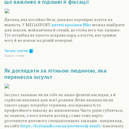
що важливо в підошві й фіксації
Дитина, яка постійно бігає, швидко перевіряє взуття на
міцність. У MEGASPORT
дитячі кросівки Nike
можна підібрати
для школи, майданчика й секцій, де стопа весь час працює.
Тут потрібна не просто яскрава пара, а взуття, яке тримає
ногу й не ковзає на різній поверхні.
Читати статтю
Краса і стиль
Як доглядати за літньою людиною, яка
перенесла інсульт
Інсульт залишає після себе не лише фізичні наслідки, а й
серйозні виклики для всієї родини. Літня людина після
такого удару потребує терпіння, послідовності та
професійного підходу до відновлення. Часто рідні губляться,
не знаючи, з чого почати догляд, і саме тому варто
розглянути допомогу спеціалізованих закладів - наприклад,
на сайті
https://krylanadii.com.ua/perenesenij-insult/
пансіонату