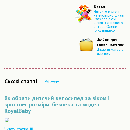
Казки
Читайте малечі
неймовірно цікаві
і захоплюючі
казки від нашого
автора Олени
Кукуєвицької
Файли для
завантаження
Цікавий матеріал
для вас
Схожі статті
|
Усі статті
Як обрати дитячий велосипед за віком і
зростом: розміри, безпека та моделі
RoyalBaby
Читати статтю