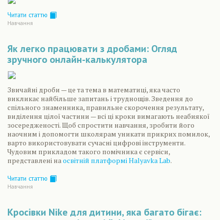
Читати статтю
Навчання
Як легко працювати з дробами: Огляд
зручного онлайн-калькулятора
Звичайні дроби — це та тема в математиці, яка часто
викликає найбільше запитань і труднощів. Зведення до
спільного знаменника, правильне скорочення результату,
виділення цілої частини — всі ці кроки вимагають неабиякої
зосередженості. Щоб спростити навчання, зробити його
наочним і допомогти школярам уникати прикрих помилок,
варто використовувати сучасні цифрові інструменти.
Чудовим прикладом такого помічника є сервіси,
представлені на
освітній платформі Halyavka Lab
.
Читати статтю
Навчання
Кросівки Nike для дитини, яка багато бігає: