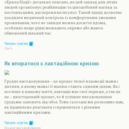
«Крила Надії» детально описано, як цей заклад для літніх
людей організовує реабілітацію та цілодобовий нагляд за
постояльцями, які пережили інсульт. Такий підхід дозволяє
поєднати медичний контроль із комфортними умовами
проживання, чого не завжди можна досягти вдома,
особливо якщо рідні мешкають окремо або мають
обмежений вільний час.
Читати статтю
Сiм´я
Як впоратися з лактаційною кризою
Грудне вигодовування – це процес тісної взаємодії мами і
дитини, в якому мама і її малюк стають єдиним цілим. Як і
все інше в нашому житті, лактація має свої періоди, а так як
це – двосторонній процес, то й успішне вигодовування
грудьми залежить від обох. Тому сьогодні ми розповімо вам,
як правильно реагувати і справлятися з різними
лактаційними кризами.
Читати статтю
Грудне вигодовування