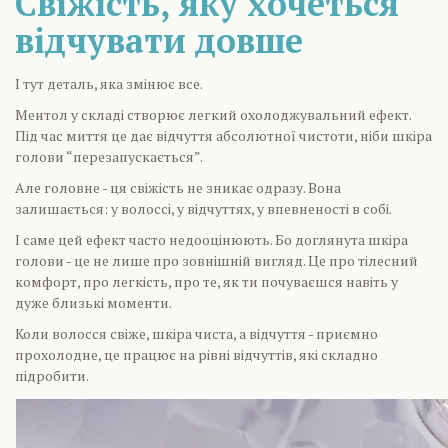
Свіжість, яку хочеться
відчувати довше
І тут деталь, яка змінює все.
Ментол у складі створює легкий охолоджувальний ефект.
Під час миття це дає відчуття абсолютної чистоти, ніби шкіра
голови “перезапускається”.
Але головне - ця свіжість не зникає одразу. Вона
залишається: у волоссі, у відчуттях, у впевненості в собі.
І саме цей ефект часто недооцінюють. Бо доглянута шкіра
голови - це не лише про зовнішній вигляд. Це про тілесний
комфорт, про легкість, про те, як ти почуваєшся навіть у
дуже близькі моменти.
Коли волосся свіже, шкіра чиста, а відчуття - приємно
прохолодне, це працює на рівні відчуттів, які складно
підробити.