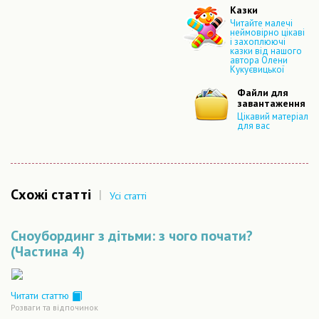
Казки
Читайте малечі
неймовірно цікаві
і захоплюючі
казки від нашого
автора Олени
Кукуєвицької
Файли для
завантаження
Цікавий матеріал
для вас
Схожі статті
|
Усі статті
Сноубординг з дітьми: з чого почати?
(Частина 4)
Читати статтю
Розваги та відпочинок