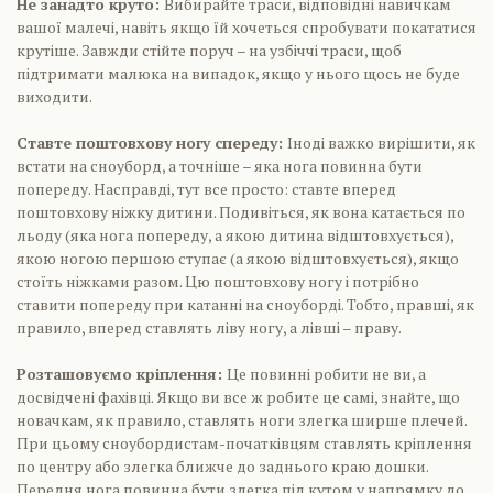
Не занадто круто:
Вибирайте траси, відповідні навичкам
вашої малечі, навіть якщо їй хочеться спробувати покататися
крутіше. Завжди стійте поруч – на узбіччі траси, щоб
підтримати малюка на випадок, якщо у нього щось не буде
виходити.
Ставте поштовхову ногу спереду:
Іноді важко вирішити, як
встати на сноуборд, а точніше – яка нога повинна бути
попереду. Насправді, тут все просто: ставте вперед
поштовхову ніжку дитини. Подивіться, як вона катається по
льоду (яка нога попереду, а якою дитина відштовхується),
якою ногою першою ступає (а якою відштовхується), якщо
стоїть ніжками разом. Цю поштовхову ногу і потрібно
ставити попереду при катанні на сноуборді. Тобто, правші, як
правило, вперед ставлять ліву ногу, а лівші – праву.
Розташовуємо кріплення:
Це повинні робити не ви, а
досвідчені фахівці. Якщо ви все ж робите це самі, знайте, що
новачкам, як правило, ставлять ноги злегка ширше плечей.
При цьому сноубордистам-початківцям ставлять кріплення
по центру або злегка ближче до заднього краю дошки.
Передня нога повинна бути злегка під кутом у напрямку до