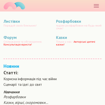
маматато
Розкр
меню
Листівки
Розфарбовки
Порадуй своїх близьких!
чудові розфарбовки на будь-який
смак!
Форум
Казки
Спілкування та обговорення.
Тільки у нас -
Авторські дитячі
Консультація юриста!
казки!
Новини
Статті:
Корисна інформація під час війни
Сценарiї та iдеї до свят
Навчання
Розфарбовки
Казки, вірші, скоромовки...