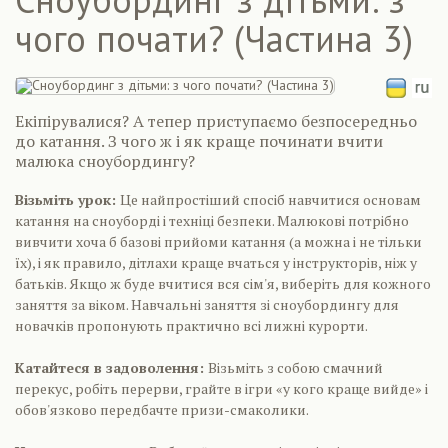
чого почати? (Частина 3)
Екіпірувалися? А тепер приступаємо безпосередньо
до катання. З чого ж і як краще починати вчити
малюка сноубордингу?
Візьміть урок:
Це найпростіший спосіб навчитися основам
катання на сноуборді і техніці безпеки. Малюкові потрібно
вивчити хоча б базові прийоми катання (а можна і не тільки
їх), і як правило, дітлахи краще вчаться у інструкторів, ніж у
батьків. Якщо ж буде вчитися вся сім'я, виберіть для кожного
заняття за віком. Навчальні заняття зі сноубордингу для
новачків пропонують практично всі лижні курорти.
Катайтеся в задоволення:
Візьміть з собою смачний
перекус, робіть перерви, грайте в ігри «у кого краще вийде» і
обов'язково передбачте призи-смаколики.