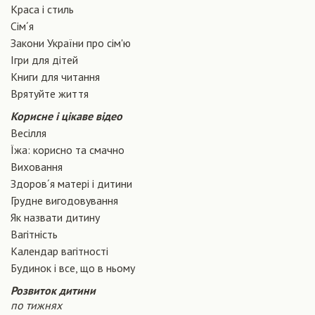
Краса і стиль
Сiм´я
Закони України про сiм'ю
Ігри для дітей
Книги для читання
Врятуйте життя
Корисне і цікаве відео
Весілля
Їжа: корисно та смачно
Виховання
Здоров´я матері і дитини
Грудне вигодовування
Як назвати дитину
Вагiтнiсть
Календар вагітності
Будинок і все, що в ньому
Розвиток дитини
по тижнях