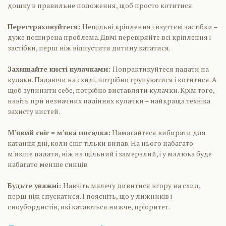
дошку в правильне положення, щоб просто котитися.
Перестраховуйтеся:
Нещільні кріплення і взуттєві застібки –
дуже поширена проблема. Двічі перевіряйте всі кріплення і
застібки, перш ніж відпустити дитину кататися.
Захищайте кисті кулачками:
Попрактикуйтеся падати на
кулаки. Падаючи на схилі, потрібно групуватися і котитися. А
щоб зупинити себе, потрібно виставляти кулачки. Крім того,
навіть при незначних падіннях кулачки – найкраща техніка
захисту кистей.
М'який сніг = м'яка посадка:
Намагайтеся вибирати для
катання дні, коли сніг тільки випав. На нього набагато
м'якше падати, ніж на щільний і замерзлий, і у малюка буде
набагато менше синців.
Будьте уважні:
Навчіть малечу дивитися вгору на схил,
перш ніж спускатися. І поясніть, що у лижників і
сноубордистів, які катаються нижче, пріоритет.