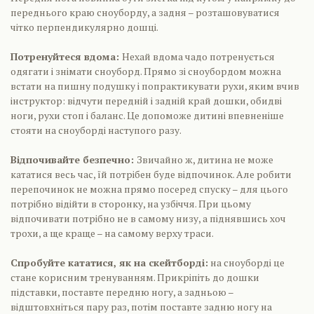
переднього краю сноуборду, а задня – розташовуватися
чітко перпендикулярно дошці.
Потренуйтеся вдома:
Нехай вдома чадо потренується
одягати і знімати сноуборд. Прямо зі сноубордом можна
встати на пишну подушку і попрактикувати рухи, яким вчив
інструктор: відчути передній і задній край дошки, обидві
ноги, рухи стоп і баланс. Це допоможе дитині впевненіше
стояти на сноуборді наступого разу.
Відпочивайте безпечно:
Звичайно ж, дитина не може
кататися весь час, їй потрібен буде відпочинок. Але робити
перепочинок не можна прямо посеред спуску – для цього
потрібно відійти в сторонку, на узбіччя. При цьому
відпочивати потрібно не в самому низу, а піднявшись хоч
трохи, а ще краще – на самому верху траси.
Спробуйте кататися, як на скейтборді:
на сноуборді це
стане корисним тренуванням. Прикріпіть до дошки
підставки, поставте передню ногу, а задньою –
відштовхніться пару раз, потім поставте задню ногу на