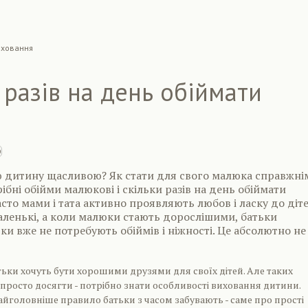
иховання
 разів на день обіймати
ю дитину щасливою? Як стати для свого малюка справжні
ібні обійми малюкові і скільки разів на день обіймати
сто мами і тата активно проявляють любов і ласку до діт
ленькі, а коли малюки стають дорослішими, батьки
ки вже не потребують обіймів і ніжності. Це абсолютно не
атьки хочуть бути хорошими друзями для своїх дітей. Але таких
к просто досягти - потрібно знати особливості виховання дитини.
айголовніше правило батьки з часом забувають - саме про прості