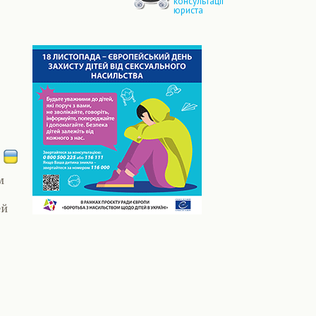
консультації
юриста
м
ей