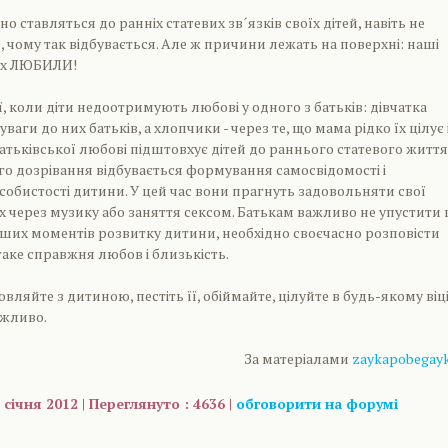
но ставляться до ранніх статевих зв´язків своїх дітей, навіть не
 чому так відбувається. Але ж причини лежать на поверхні: наші
 їх ЛЮБИЛИ!
ії, коли діти недоотримують любові у одного з батьків: дівчатка
ваги до них батьків, а хлопчики - через те, що мама рідко їх цілує 
батьківської любові підштовхує дітей до раннього статевого життя
вого дозрівання відбувається формування самосвідомості і
обистості дитини. У цей час вони прагнуть задовольняти свої
х через музику або заняття сексом. Батькам важливо не упустити 
ших моментів розвитку дитини, необхідно своєчасно розповісти
таке справжня любов і близькість.
ляйте з дитиною, пестіть її, обіймайте, цілуйте в будь-якому віці
ожливо.
За матеріалами
zaykapobegayk
 січня 2012 | Переглянуто : 4636 |
обговорити на форумі
are