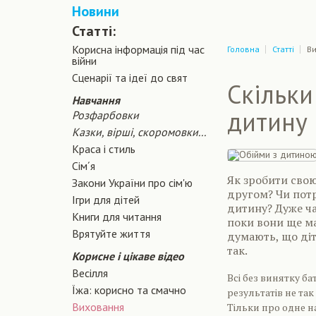
Новини
Статті:
Корисна інформація під час
Головна
Статті
В
війни
Сценарiї та iдеї до свят
Скільки
Навчання
дитину
Розфарбовки
Казки, вірші, скоромовки...
Краса і стиль
Сiм´я
Як зробити сво
Закони України про сiм'ю
другом? Чи потр
Ігри для дітей
дитину? Дуже ча
Книги для читання
поки вони ще ма
Врятуйте життя
думають, що діт
так.
Корисне і цікаве відео
Весілля
Всі без винятку б
Їжа: корисно та смачно
результатів не та
Виховання
Тільки про одне н