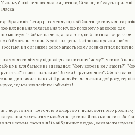
 У якому б віці не знаходилася дитина, їй завжди будуть приємні
і ласка.
ор Вірджинія Сатир рекомендувала обіймати дитину кілька разів
рдженнях вона наполягала на тому, що кожному малюкові для
но мінімум 4 обійми на день, а для того, щоб дитина добре себе
бно обіймати не менше 8 разів на день. Такі знаки прояви любові
 зростаючий організм і допомагають йому розвиватися психічно.
о відмовляти дітям у відповідях на питання "чому?", якими б вони
абними для батьків не здавалися: "Чому корови не літають?", "Чо
утяться?" і навіть на такі як "Звідки беруться діти?". Обов´язково
иною, дивлячись їй в очі. Проявляйте до дитини доброту, терпін
а руку, сядьте навпочіпки і обійміть!
и з дорослими - це головне джерело її психологічного розвитку і
 спілкування, залежатиме майбутнє дитини. Якщо малюкові або бі
е вистачатиме ласки від її найближчих людей, вона може шукати 