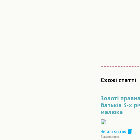
Схожі статті
Золоті прави
батьків 3-х р
малюка
Читати статтю
Виховання