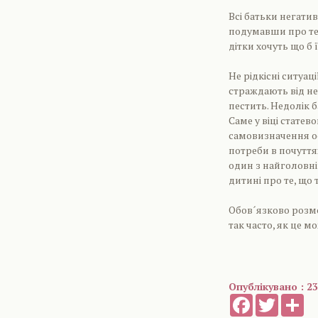
Всі батьки негатив
подумавши про те,
дітки хочуть що б
Не рідкісні ситуац
страждають від неу
пестить. Недолік 
Саме у віці стате
самовизначення ос
потреби в почуття
один з найголовні
дитині про те, що 
Обов´язково розмов
так часто, як це м
Опублікувано : 23
Facebook
Twitter
Sh