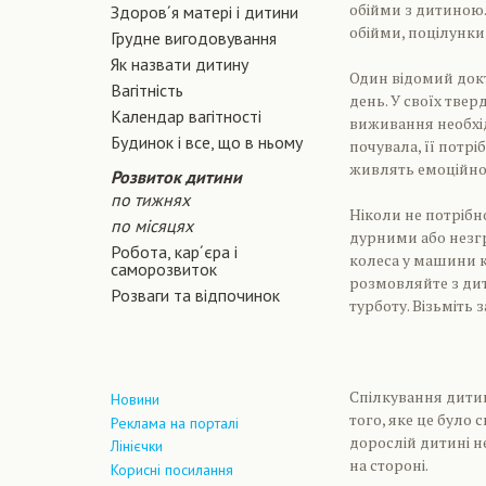
обійми з дитиною.
Здоров´я матері і дитини
обійми, поцілунки 
Грудне вигодовування
Як назвати дитину
Один відомий докт
Вагiтнiсть
день. У своїх тве
Календар вагітності
виживання необхід
Будинок і все, що в ньому
почувала, її потрі
живлять емоційно
Розвиток дитини
по тижнях
Ніколи не потрібн
по місяцях
дурними або незгр
Робота, кар´єра і
колеса у машини кр
саморозвиток
розмовляйте з дит
Розваги та відпочинок
турботу. Візьміть з
Спілкування дитин
Новини
того, яке це було
Реклама на порталі
дорослій дитині н
Лінієчки
на стороні.
Корисні посилання