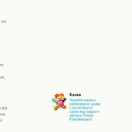
 на
му
ня,
Казки
Читайте малечі
неймовірно цікаві
 від
і захоплюючі
казки від нашого
льш
автора Олени
Кукуєвицької
її