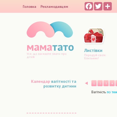
Facebook
Twitter
Sh
Головна
Рекламодавцям
мама
тато
Листівки
Усе, що ви маєте знати про
Порадуй своїх
дітей
близьких!
Календар
вагітності та
Назад
1
2
3
4
розвитку дитини
Вагітність
по ти