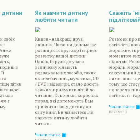
у дитини
Як навчити дитину
Скажіть "ні
любити читати
підлітковій
и своїх
Книги - найкращі друзі
Розмови про п
и і
людини. Читання допомагає
вагітність по
 Адже
розширити кругозір і сприяє
жорстким і п
 дуже
розвитку вашої дитини.
моментом вих
ість,
Однак, беручи до уваги
підлітків. Роз
людині в
величезну кількість
мораль, морал
 її
розважальних засобів, таких
сексуальний до
ого
як телебачення, мультики, СD
виховання - це
тіше дітки
/ DVD і відеоігри, стало досить
тому, що стос
бити щось
важким прилучити дітей до
попередження 
батьків
читання. Ось кілька корисних
вагітності - га
ям є
порад, які допоможуть Вам
му.
привчити вашу дитину до
Читати статтю
світу книг. Ви дізнаєтеся, як
Виховання
навчити дитину любити
читати.
Читати статтю
Навчання