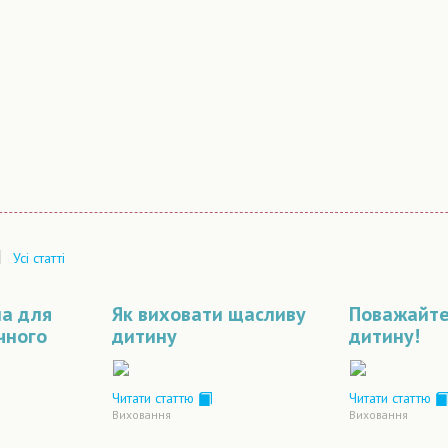
|
Усі статті
ла для
Як виховати щасливу
Поважайте
ічного
дитину
дитину!
Читати статтю
Читати статтю
Виховання
Виховання