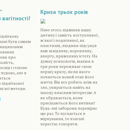
"
Криза трьох років
 вагітності!
Наче хтось підмінив вашу
дитину і замість поступливої,
ідліткову
м'якої і податливої, як
винні бути самим
пластилін, людини підсунув
ринциповим
вам шкідливу, норовливу,
овання
вперту, примхливу істоту. На
мови про
думку психологів, малюк в
ьність,
три роки переживає свою
свід і статеве
першу кризу, після якого
 чудово, але в
почнеться новий етап його
ується
життя. Він все робить всім на
підліткової
зло, упирається навіть на
рні всі методи.
шкоду власним інтересам. А
як ображається, коли
присікаються його витівки!
Будь-які заборони перевіряє
ще раз. То пускається в
міркування, то взагалі
перестає говорити.