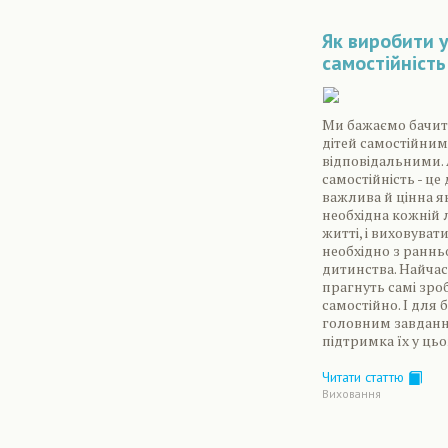
Як виробити 
самостійність
Ми бажаємо бачит
дітей самостійним
відповідальними.
самостійність - це
важлива й цінна як
необхідна кожній 
житті, і виховувати
необхідно з раннь
дитинства. Найчас
прагнуть самі зро
самостійно. І для 
головним завданн
підтримка їх у цьо
Читати статтю
Виховання