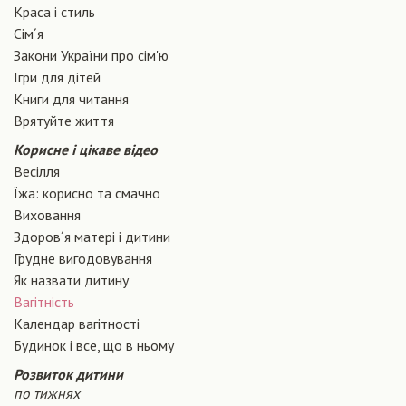
Краса і стиль
Сiм´я
Закони України про сiм'ю
Ігри для дітей
Книги для читання
Врятуйте життя
Корисне і цікаве відео
Весілля
Їжа: корисно та смачно
Виховання
Здоров´я матері і дитини
Грудне вигодовування
Як назвати дитину
Вагiтнiсть
Календар вагітності
Будинок і все, що в ньому
Розвиток дитини
по тижнях