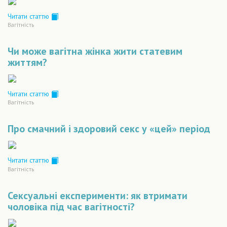
Читати статтю
Вагiтнiсть
Чи може вагітна жінка жити статевим
життям?
Читати статтю
Вагiтнiсть
Про смачний і здоровий секс у «цей» період
Читати статтю
Вагiтнiсть
Сексуальні експерименти: як втримати
чоловіка під час вагітності?