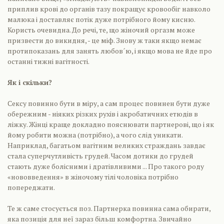
приплив крові до органів тазу покращує кровообіг навколо
малюка і доставляє потік дуже потрібного йому кисню.
Користь очевидна. До речі, те, що жіночий оргазм може
призвести до викидня, - це міф. Знову ж таки якщо немає
протипоказань для занять любов´ю, і якщо мова не йде про
останні тижні вагітності.
Як і скільки?
Сексу повинно бути в міру, а сам процес повинен бути дуже
обережним - ніяких різких рухів і акробатичних етюдів в
ліжку. Жінці краще докладно пояснювати партнерові, що і як
йому робити можна (потрібно), а чого слід уникати.
Наприклад, багатьом вагітним великих страждань завдає
стала суперчутливість грудей. Часом дотики до грудей
стають дуже болісними і дратівливими ... Про такого роду
«нововведення» в жіночому тілі чоловіка потрібно
попереджати.
Те ж саме стосується поз. Партнерка повинна сама обирати,
яка позиція для неї зараз більш комфортна. Звичайно