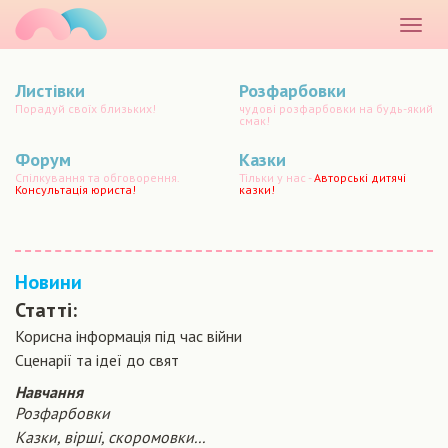
маматато
Розкр
меню
Листівки
Розфарбовки
Порадуй своїх близьких!
чудові розфарбовки на будь-який
смак!
Форум
Казки
Спілкування та обговорення.
Тільки у нас -
Авторські дитячі
Консультація юриста!
казки!
Новини
Статті:
Корисна інформація під час війни
Сценарiї та iдеї до свят
Навчання
Розфарбовки
Казки, вірші, скоромовки...