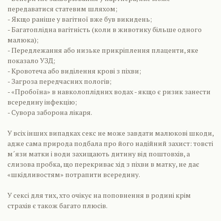
передаватися статевим шляхом;
- Якщо раніше у вагітної вже був викидень;
- Багатоплідна вагітність (коли в животику більше одного
малюка);
- Передлежання або низьке прикріплення плаценти, яке
показало УЗД;
- Кровотеча або виділення крові з піхви;
- Загроза передчасних пологів;
- «Пробоїна» в навколоплідних водах - якщо є ризик занести
всередину інфекцію;
- Сувора заборона лікаря.
У всіх інших випадках секс не може завдати малюкові шкоди,
адже сама природа подбала про його надійний захист: товсті
м´язи матки і води захищають дитину від поштовхів, а
слизова пробка, що перекриває хід з піхви в матку, не дає
«шкідливостям» потрапити всередину.
У сексі для тих, хто очікує на поповнення в родині крім
страхів є також багато плюсів.