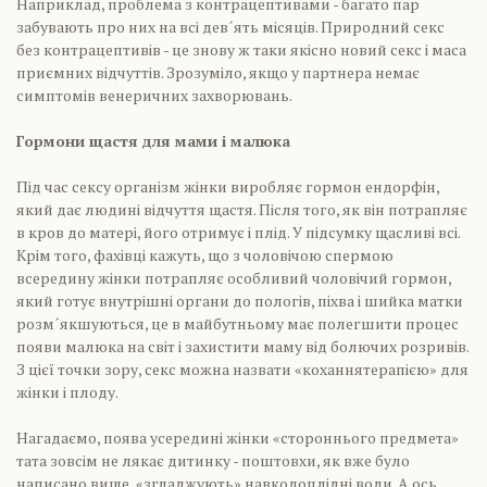
Наприклад, проблема з контрацептивами - багато пар
забувають про них на всі дев´ять місяців. Природний секс
без контрацептивів - це знову ж таки якісно новий секс і маса
приємних відчуттів. Зрозуміло, якщо у партнера немає
симптомів венеричних захворювань.
Гормони щастя для мами і малюка
Під час сексу організм жінки виробляє гормон ендорфін,
який дає людині відчуття щастя. Після того, як він потрапляє
в кров до матері, його отримує і плід. У підсумку щасливі всі.
Крім того, фахівці кажуть, що з чоловічою спермою
всередину жінки потрапляє особливий чоловічий гормон,
який готує внутрішні органи до пологів, піхва і шийка матки
розм´якшуються, це в майбутньому має полегшити процес
появи малюка на світ і захистити маму від болючих розривів.
З цієї точки зору, секс можна назвати «коханнятерапією» для
жінки і плоду.
Нагадаємо, поява усередині жінки «стороннього предмета»
тата зовсім не лякає дитинку - поштовхи, як вже було
написано вище, «згладжують» навколоплідні води. А ось