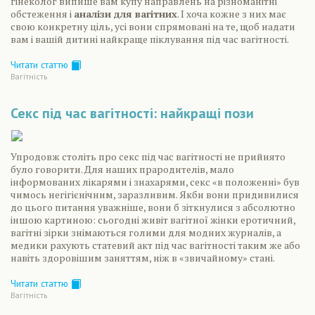
гінеколог випише вам купу направлень на різноманітні
обстеження і
аналізи для вагітних
. І хоча кожне з них має
свою конкретну ціль, усі вони спрямовані на те, щоб надати
вам і вашій дитині найкраще піклування під час вагітності.
Читати статтю
Вагiтнiсть
Секс під час вагітності: найкращі пози
Упродовж століть про секс під час вагітності не прийнято
було говорити. Для наших прародителів, мало
інформованих лікарями і знахарями, секс «в положенні» був
чимось негігієнічним, заразливим. Якби вони придивилися
до цього питання уважніше, вони б зіткнулися з абсолютно
іншою картиною: сьогодні живіт вагітної жінки еротичний,
вагітні зірки знімаються голими для модних журналів, а
медики рахують статевий акт під час вагітності таким же або
навіть здоровішим заняттям, ніж в «звичайному» стані.
Читати статтю
Вагiтнiсть