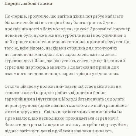
Порція любові і ласки
По-перше, зрозуміло, що вагітна жінка потребує набагато
більше в любові і пестощів з боку благовірного. Один з
проявів ніжності з боку чоловіка - це секс. Зрозуміло, партнер
повинен бути дуже ніжним, турботливим і послужливим, а
цей процес повинен доставляти тільки приємні відчуття. До
того ж, всім відомо, наскільки страшна для оточуючих
незадоволена жінка, але ж незадоволена вагітна жінка
страшна двічі. Ясно, що відсутність сексу - це ще й великий
стрес для партнера, а значить, і додатковий привід для
взаємного невдоволення, сварок і тріщин у відносинах.
Секс «в цікавому положенні» зазвичай стає якісно новим
етапом в житті пари, він робить відносини більш
гармонійними і чуттєвими. Молоді батьки вчаться долати
перші труднощі (адже наявність живота не найстрашніше в
житті подружжя) ... Скільки ще інтимних хвилин потім їм
зірве малюк, що несподівано прокидається серед ночі!
Звикати до третьої людинки в ліжку потрібно відразу. Втім,
під час вагітності деякі проблеми навпаки зникають.