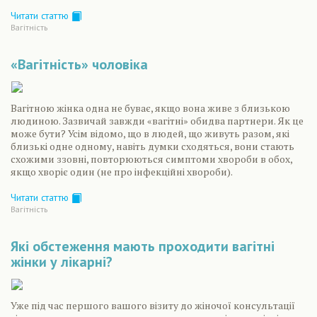
Читати статтю
Вагiтнiсть
«Вагітність» чоловіка
Вагітною жінка одна не буває, якщо вона живе з близькою
людиною. Зазвичай завжди «вагітні» обидва партнери. Як це
може бути? Усім відомо, що в людей, що живуть разом, які
близькі одне одному, навіть думки сходяться, вони стають
схожими ззовні, повторюються симптоми хвороби в обох,
якщо хворіє один (не про інфекційні хвороби).
Читати статтю
Вагiтнiсть
Які обстеження мають проходити вагітні
жінки у лікарні?
Уже під час першого вашого візиту до жіночої консультації