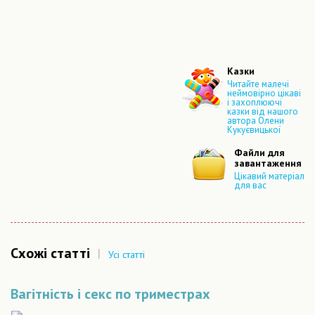
Казки
Читайте малечі
неймовірно цікаві
і захоплюючі
казки від нашого
автора Олени
Кукуєвицької
Файли для
завантаження
Цікавий матеріал
для вас
Схожі статті
|
Усі статті
Вагітність і секс по триместрах