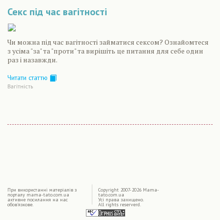
Секс під час вагітності
Чи можна під час вагітності займатися сексом? Ознайомтеся
з усіма "за" та "проти" та вирішіть це питання для себе один
раз і назавжди.
Читати статтю
Вагiтнiсть
|
При використаннi матерiалiв з
Copyright 2007-2026 Mama-
порталу mama-tato.com.ua
tato.com.ua
активне посилання на нас
Усі права захищено.
обов'язкове.
All rights reserverd.