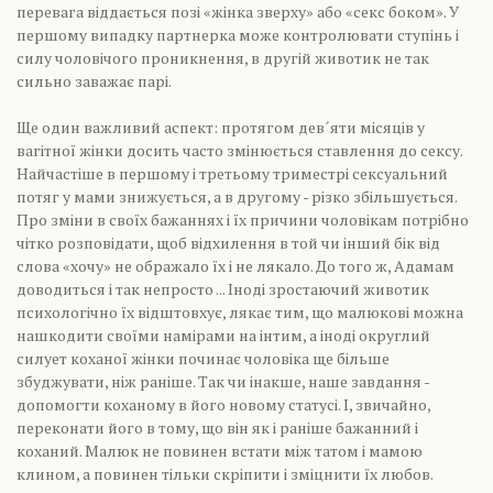
перевага віддається позі «жінка зверху» або «секс боком». У
першому випадку партнерка може контролювати ступінь і
силу чоловічого проникнення, в другій животик не так
сильно заважає парі.
Ще один важливий аспект: протягом дев´яти місяців у
вагітної жінки досить часто змінюється ставлення до сексу.
Найчастіше в першому і третьому триместрі сексуальний
потяг у мами знижується, а в другому - різко збільшується.
Про зміни в своїх бажаннях і їх причини чоловікам потрібно
чітко розповідати, щоб відхилення в той чи інший бік від
слова «хочу» не ображало їх і не лякало. До того ж, Адамам
доводиться і так непросто ... Іноді зростаючий животик
психологічно їх відштовхує, лякає тим, що малюкові можна
нашкодити своїми намірами на інтим, а іноді округлий
силует коханої жінки починає чоловіка ще більше
збуджувати, ніж раніше. Так чи інакше, наше завдання -
допомогти коханому в його новому статусі. І, звичайно,
переконати його в тому, що він як і раніше бажанний і
коханий. Малюк не повинен встати між татом і мамою
клином, а повинен тільки скріпити і зміцнити їх любов.