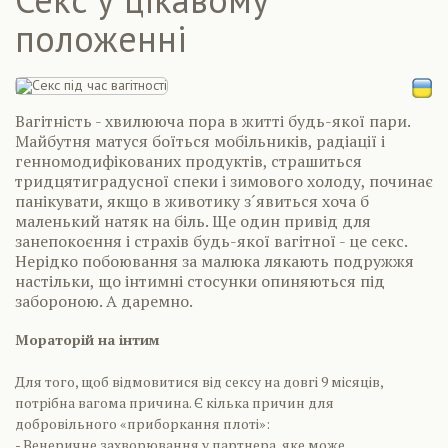
положенні
Вагітність - хвилююча пора в житті будь-якої пари.
Майбутня матуся боїться мобільників, радіації і
генномодифікованих продуктів, страшиться
тридцятиградусної спеки і зимового холоду, починає
панікувати, якщо в животику з´явиться хоча б
маленький натяк на біль. Ще один привід для
занепокоєння і страхів будь-якої вагітної - це секс.
Нерідко побоювання за малюка лякають подружжя
настільки, що інтимні стосунки опиняються під
забороною. А даремно.
Мораторій на інтим
Для того, щоб відмовитися від сексу на довгі 9 місяців,
потрібна вагома причина. Є кілька причин для
добровільного «приборкання плоті»:
- Венеричне захворювання у партнера, яке може