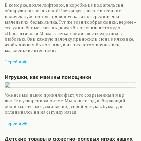
В коморке, возле лифтовой, в коробке из под апельсин,
обнаружила гнёздышко! Настоящее, свитое из тонких
палочек, зубочисток, проволочек… а по середине два
маленьких, белых яичка. Тут же возник образ сынки, вернее -
его удивлённые глазёны, когда бы он увидел это чудо.
«Папа-птичка и Мама-птичка, свили своё гнёздышко с
любовью. Они каждую палочку приносили сюда в клювике,
чтобы яичкам было тепло, и из них потом появились
маааленькие птенчики».
Перейти
Игрушки, как мамины помощники
Уже все мы давно приняли факт, что современный мир
живёт в ускоренном ритме. Мы, как поезд, набирающий
обороты, несёмся, сминая под собой дни, как бумагу, не
оглядываясь ни на секунду назад.
Перейти
Детские товары в сюжетно-ролевых играх наших