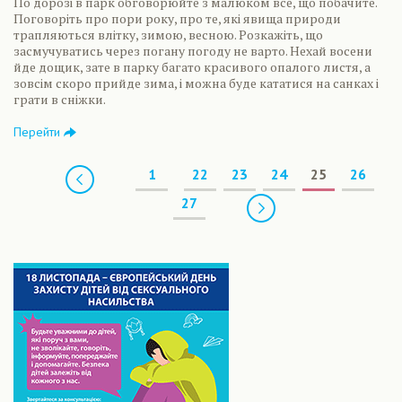
По дорозі в парк обговорюйте з малюком все, що побачите.
Поговоріть про пори року, про те, які явища природи
трапляються влітку, зимою, весною. Розкажіть, що
засмучуватись через погану погоду не варто. Нехай восени
йде дощик, зате в парку багато красивого опалого листя, а
зовсім скоро прийде зима, і можна буде кататися на санках і
грати в сніжки.
Перейти
Предыдущая
1
22
23
24
25
26
Следующая
27