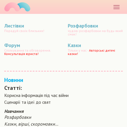
маматато
Розкр
меню
Листівки
Розфарбовки
Порадуй своїх близьких!
чудові розфарбовки на будь-який
смак!
Форум
Казки
Спілкування та обговорення.
Тільки у нас -
Авторські дитячі
Консультація юриста!
казки!
Новини
Статті:
Корисна інформація під час війни
Сценарiї та iдеї до свят
Навчання
Розфарбовки
Казки, вірші, скоромовки...