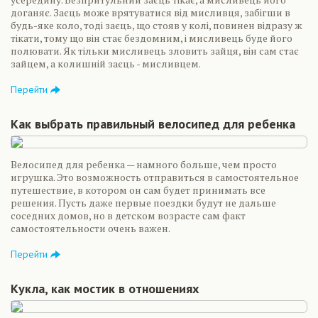
доганяє. Заєць може врятуватися від мисливця, забігши в
будь-яке коло, тоді заєць, що стояв у колі, повинен відразу ж
тікати, тому що він стає бездомним, і мисливець буде його
полювати. Як тільки мисливець зловить зайця, він сам стає
зайцем, а колишній заєць - мисливцем.
Перейти
Как выбрать правильный велосипед для ребенка
Велосипед для ребенка — намного больше, чем просто
игрушка. Это возможность отправиться в самостоятельное
путешествие, в котором он сам будет принимать все
решения. Пусть даже первые поездки будут не дальше
соседних домов, но в детском возрасте сам факт
самостоятельности очень важен.
Перейти
Кукла, как мостик в отношениях