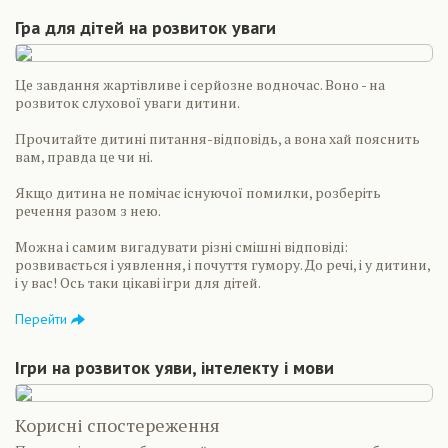
Гра для дітей на розвиток уваги
Це завдання жартівливе і серйозне водночас. Воно - на
розвиток слухової уваги дитини.
Прочитайте дитині питання-відповідь, а вона хай пояснить
вам, правда це чи ні.
Якщо дитина не помічає існуючої помилки, розберіть
речення разом з нею.
Можна і самим вигадувати різні смішні відповіді:
розвивається і уявлення, і почуття гумору. До речі, і у дитини,
і у вас! Ось таки цікаві ігри для дітей.
Перейти
Ігри на розвиток уяви, інтелекту і мови
Корисні спостереження