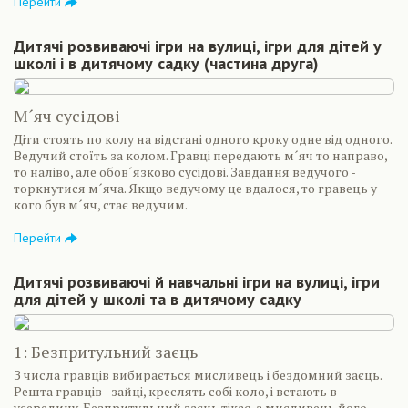
Перейти
Дитячі розвиваючі ігри на вулиці, ігри для дітей у
школі і в дитячому садку (частина друга)
М´яч сусідові
Діти стоять по колу на відстані одного кроку одне від одного.
Ведучий стоїть за колом. Гравці передають м´яч то направо,
то наліво, але обов´язково сусідові. Завдання ведучого -
торкнутися м´яча. Якщо ведучому це вдалося, то гравець у
кого був м´яч, стає ведучим.
Перейти
Дитячі розвиваючі й навчальні ігри на вулиці, ігри
для дітей у школі та в дитячому садку
1: Безпритульний заєць
З числа гравців вибирається мисливець і бездомний заєць.
Решта гравців - зайці, креслять собі коло, і встають в
усередину. Безпритульний заєць тікає, а мисливець його