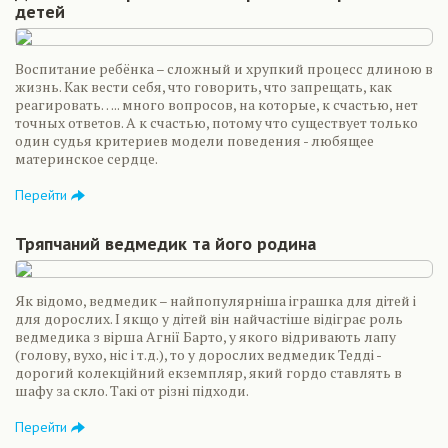
детей
Воспитание ребёнка – сложный и хрупкий процесс длиною в
жизнь. Как вести себя, что говорить, что запрещать, как
реагировать….. много вопросов, на которые, к счастью, нет
точных ответов. А к счастью, потому что существует только
один судья критериев модели поведения - любящее
материнское сердце.
Перейти
Тряпчаний ведмедик та його родина
Як відомо, ведмедик – найпопулярніша іграшка для дітей і
для дорослих. І якщо у дітей він найчастіше відіграє роль
ведмедика з вірша Агнії Барто, у якого відривають лапу
(голову, вухо, ніс і т.д.), то у дорослих ведмедик Тедді -
дорогий колекційний екземпляр, який гордо ставлять в
шафу за скло. Такі от різні підходи.
Перейти