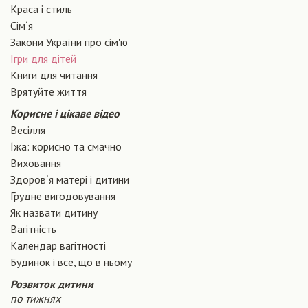
Краса і стиль
Сiм´я
Закони України про сiм'ю
Ігри для дітей
Книги для читання
Врятуйте життя
Корисне і цікаве відео
Весілля
Їжа: корисно та смачно
Виховання
Здоров´я матері і дитини
Грудне вигодовування
Як назвати дитину
Вагiтнiсть
Календар вагітності
Будинок і все, що в ньому
Розвиток дитини
по тижнях