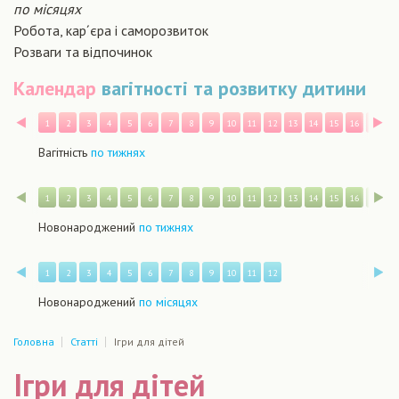
по місяцях
Робота, кар´єра і саморозвиток
Розваги та відпочинок
Календар
вагітності та розвитку дитини
Назад
В
1
2
3
4
5
6
7
8
9
10
11
12
13
14
15
16
17
1
Вагітність
по тижнях
Назад
В
1
2
3
4
5
6
7
8
9
10
11
12
13
14
15
16
17
1
Новонароджений
по тижнях
Назад
В
1
2
3
4
5
6
7
8
9
10
11
12
Новонароджений
по місяцях
Головна
Статті
Ігри для дітей
Ігри для дітей