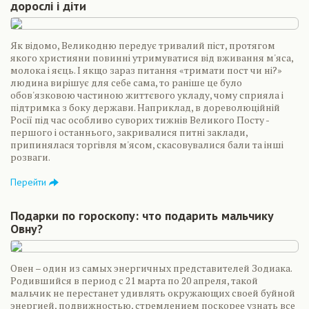
дорослі і діти
Як відомо, Великодню передує тривалий піст, протягом
якого християни повинні утримуватися від вживання м'яса,
молока і яєць. І якщо зараз питання «тримати пост чи ні?»
людина вирішує для себе сама, то раніше це було
обов'язковою частиною життєвого укладу, чому сприяла і
підтримка з боку держави. Наприклад, в дореволюційній
Росії під час особливо суворих тижнів Великого Посту -
першого і останнього, закривалися питні заклади,
припинялася торгівля м'ясом, скасовувалися бали та інші
розваги.
Перейти
Подарки по гороскопу: что подарить мальчику
Овну?
Овен – один из самых энергичных представителей Зодиака.
Родившийся в период с 21 марта по 20 апреля, такой
мальчик не перестанет удивлять окружающих своей буйной
энергией, подвижностью, стремлением поскорее узнать все