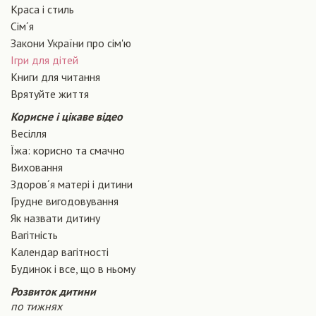
Краса і стиль
Сiм´я
Закони України про сiм'ю
Ігри для дітей
Книги для читання
Врятуйте життя
Корисне і цікаве відео
Весілля
Їжа: корисно та смачно
Виховання
Здоров´я матері і дитини
Грудне вигодовування
Як назвати дитину
Вагiтнiсть
Календар вагітності
Будинок і все, що в ньому
Розвиток дитини
по тижнях