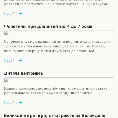
дозволила розмістити на нашому порталі. За що і дякуємо.
Перейти
Фонетичні ігри для дітей від 4 до 7 років
Основою письма є вміння дитини поділити слово на звуки.
Тільки так вона навчиться записувати слова − по буквах,
визначивши першу, потім другу і так до останньої.
Перейти
Дитяча пантоміма
Надворі вже холодно, дощ або сніг. Удома дитина нудьгує,
робити нічого, телевізор уже набрид. Що робити?
Перейти
Великодні ігри: ігри, в які грають на Великдень