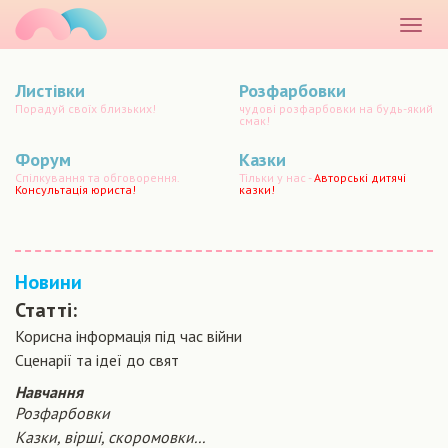
маматато
Розкр
меню
Листівки
Розфарбовки
Порадуй своїх близьких!
чудові розфарбовки на будь-який
смак!
Форум
Казки
Спілкування та обговорення.
Тільки у нас -
Авторські дитячі
Консультація юриста!
казки!
Новини
Статті:
Корисна інформація під час війни
Сценарiї та iдеї до свят
Навчання
Розфарбовки
Казки, вірші, скоромовки...