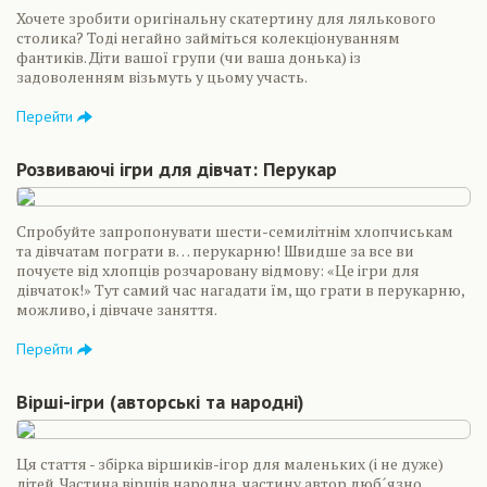
Хочете зробити оригінальну скатертину для лялькового
столика? Тоді негайно займіться колекціонуванням
фантиків. Діти вашої групи (чи ваша донька) із
задоволенням візьмуть у цьому участь.
Перейти
Розвиваючі ігри для дівчат: Перукар
Спробуйте запропонувати шести-семилітнім хлопчиськам
та дівчатам пограти в… перукарню! Швидше за все ви
почуєте від хлопців розчаровану відмову: «Це ігри для
дівчаток!» Тут самий час нагадати їм, що грати в перукарню,
можливо, і дівчаче заняття.
Перейти
Вірші-ігри (авторські та народні)
Ця стаття - збірка віршиків-ігор для маленьких (і не дуже)
дітей. Частина віршів народна, частину автор люб´язно