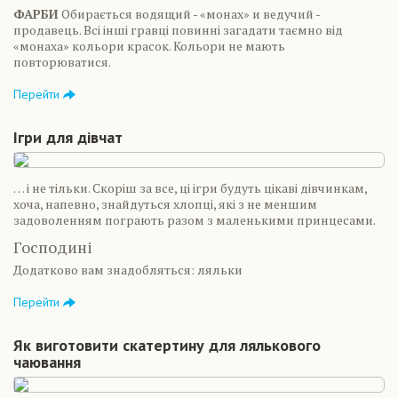
ФАРБИ
Обирається водящий - «монах» и ведучий -
продавець. Всі інші гравці повинні загадати таємно від
«монаха» кольори красок. Кольори не мають
повторюватися.
Перейти
Ігри для дівчат
… і не тільки. Скоріш за все, ці ігри будуть цікаві дівчинкам,
хоча, напевно, знайдуться хлопці, які з не меншим
задоволенням пограють разом з маленькими принцесами.
Господині
Додатково вам знадобляться: ляльки
Перейти
Як виготовити скатертину для лялькового
чаювання