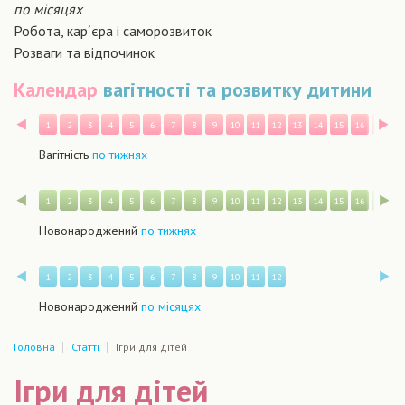
по місяцях
Робота, кар´єра і саморозвиток
Розваги та відпочинок
Календар
вагітності та розвитку дитини
Назад
В
1
2
3
4
5
6
7
8
9
10
11
12
13
14
15
16
17
1
Вагітність
по тижнях
Назад
В
1
2
3
4
5
6
7
8
9
10
11
12
13
14
15
16
17
1
Новонароджений
по тижнях
Назад
В
1
2
3
4
5
6
7
8
9
10
11
12
Новонароджений
по місяцях
Головна
Статті
Ігри для дітей
Ігри для дітей