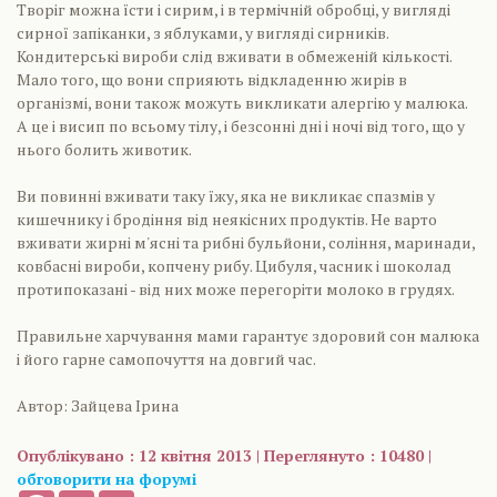
Творіг можна їсти і сирим, і в термічній обробці, у вигляді
сирної запіканки, з яблуками, у вигляді сирників.
Кондитерські вироби слід вживати в обмеженій кількості.
Мало того, що вони сприяють відкладенню жирів в
організмі, вони також можуть викликати алергію у малюка.
А це і висип по всьому тілу, і безсонні дні і ночі від того, що у
нього болить животик.
Ви повинні вживати таку їжу, яка не викликає спазмів у
кишечнику і бродіння від неякісних продуктів. Не варто
вживати жирні м'ясні та рибні бульйони, соління, маринади,
ковбасні вироби, копчену рибу. Цибуля, часник і шоколад
протипоказані - від них може перегоріти молоко в грудях.
Правильне харчування мами гарантує здоровий сон малюка
і його гарне самопочуття на довгий час.
Автор: Зайцева Ірина
Опублікувано : 12 квітня 2013 | Переглянуто : 10480 |
обговорити на форумі