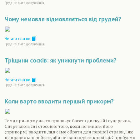
Грудне вигодовування
Чому немовля відмовляється від грудей?
Читати статтю
Грудне вигодовування
Тріщини сосків: як уникнути проблеми?
Читати статтю
Грудне вигодовування
Коли варто вводити перший прикорм?
Тема прикорму часто провокує багато дискусій і суперечок.
Сперечаються і стосовно того,
коли
починати його
(прикорм) вводити,
що
саме обрати для першої страви, і
як
це правильно робити, аби не нашкодити крихітці. Спробуємо