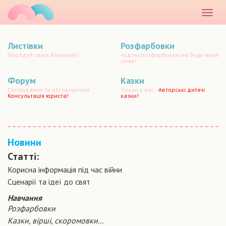
маматато
Розкр
меню
Листівки
Розфарбовки
Порадуй своїх близьких!
чудові розфарбовки на будь-який
смак!
Форум
Казки
Спілкування та обговорення.
Тільки у нас -
Авторські дитячі
Консультація юриста!
казки!
Новини
Статті:
Корисна інформація під час війни
Сценарiї та iдеї до свят
Навчання
Розфарбовки
Казки, вірші, скоромовки...