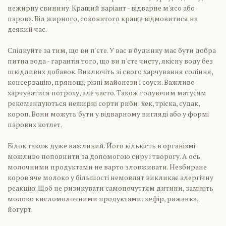
нежирну свинину. Кращий варіант - відварне м'ясо або
парове. Від жирного, соковитого краще відмовитися на
деякий час.
Слідкуйте за тим, що ви п'єте. У вас в будинку має бути добра
питна вода - гарантія того, що ви п'єте чисту, якісну воду без
шкідливих добавок. Виключіть зі свого харчування соління,
консервацію, прянощі, різні майонези і соуси. Важливо
харчуватися потроху, але часто. Також годуючим матусям
рекомендуються нежирні сорти риби: хек, тріска, судак,
короп. Вони можуть бути у відварному вигляді або у формі
парових котлет.
Білок також дуже важливий. Його кількість в організмі
можливо поповнити за допомогою сиру і творогу. А ось
молочними продуктами не варто зловживати. Незбиране
коров'яче молоко у більшості немовлят викликає алергічну
реакцію. Щоб не ризикувати самопочуттям дитини, замініть
молоко кисломолочними продуктами: кефір, ряжанка,
йогурт.