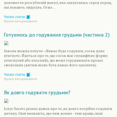
допомогти розгубленій матусі, яка заплуталась серед порад,
які лунають звідусіль. Отже…
Читати статтю
Грудне вигодовування
Готуємось до годування грудьми (частина 2)
Інколи можна почути: «Важко буде годувати, соски дуже
втягнуті». Йдеться про те, що сосок має специфічну форму
(втягнутий або плоский), що може утруднювати процес
смоктання (дитині може бути важко його захопити).
Читати статтю
Грудне вигодовування
Як довго годувати грудьми?
Існує багато різних думок про те, як довго потрібно годувати
дитину. Одні вважають, що чим довше - тим краще, інші