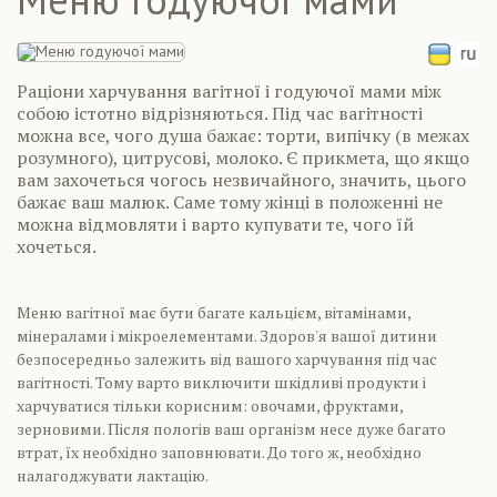
Раціони харчування вагітної і годуючої мами між
собою істотно відрізняються. Під час вагітності
можна все, чого душа бажає: торти, випічку (в межах
розумного), цитрусові, молоко. Є прикмета, що якщо
вам захочеться чогось незвичайного, значить, цього
бажає ваш малюк. Саме тому жінці в положенні не
можна відмовляти і варто купувати те, чого їй
хочеться.
Меню вагітної має бути багате кальцієм, вітамінами,
мінералами і мікроелементами. Здоров'я вашої дитини
безпосередньо залежить від вашого харчування під час
вагітності. Тому варто виключити шкідливі продукти і
харчуватися тільки корисним: овочами, фруктами,
зерновими. Після пологів ваш організм несе дуже багато
втрат, їх необхідно заповнювати. До того ж, необхідно
налагоджувати лактацію.