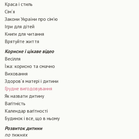
Краса і стиль
Сiм´я
Закони України про сiм'ю
Ігри для дітей
Книги для читання
Врятуйте життя
Корисне і цікаве відео
Весілля
Їжа: корисно та смачно
Виховання
Здоров´я матері і дитини
Грудне вигодовування
Як назвати дитину
Вагiтнiсть
Календар вагітності
Будинок і все, що в ньому
Розвиток дитини
по тижнях