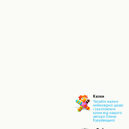
Казки
Читайте малечі
неймовірно цікаві
і захоплюючі
казки від нашого
автора Олени
Кукуєвицької