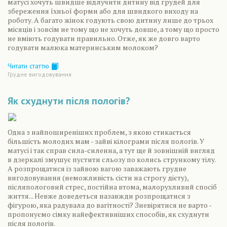
матусі хочуть швидше відлучити дитину від грудей для
збереження їхньої форми або для швидкого виходу на
роботу. А багато жінок годують свою дитину лише до трьох
місяців і зовсім не тому що не хочуть довше, а тому що просто
не вміють годувати правильно. Отже, як же довго варто
годувати малюка материнським молоком?
Читати статтю
Грудне вигодовування
Як схуднути після пологів?
Одна з найпоширеніших проблем, з якою стикається
більшість молодих мам - зайві кілограми після пологів. У
матусі і так справ сила-силенна, а тут ще й зовнішній вигляд
в дзеркалі змушує пустити сльозу по колись стрункому тілу.
А розпрощатися із зайвою вагою заважають грудне
вигодовування (неможливість сісти на строгу дієту),
післяпологовий стрес, постійна втома, малорухливий спосіб
життя... Невже доведеться назавжди розпрощатися з
фігурою, яка радувала до вагітності? Зневірятися не варто -
пропонуємо сімку найефективніших способів, як схуднути
після пологів.