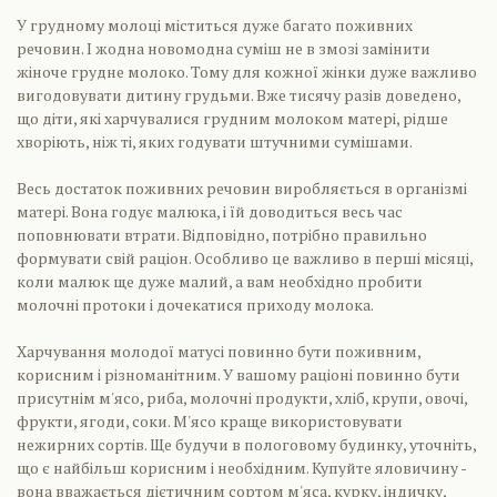
У грудному молоці міститься дуже багато поживних
речовин. І жодна новомодна суміш не в змозі замінити
жіноче грудне молоко. Тому для кожної жінки дуже важливо
вигодовувати дитину грудьми. Вже тисячу разів доведено,
що діти, які харчувалися грудним молоком матері, рідше
хворіють, ніж ті, яких годувати штучними сумішами.
Весь достаток поживних речовин виробляється в організмі
матері. Вона годує малюка, і їй доводиться весь час
поповнювати втрати. Відповідно, потрібно правильно
формувати свій раціон. Особливо це важливо в перші місяці,
коли малюк ще дуже малий, а вам необхідно пробити
молочні протоки і дочекатися приходу молока.
Харчування молодої матусі повинно бути поживним,
корисним і різноманітним. У вашому раціоні повинно бути
присутнім м'ясо, риба, молочні продукти, хліб, крупи, овочі,
фрукти, ягоди, соки. М'ясо краще використовувати
нежирних сортів. Ще будучи в пологовому будинку, уточніть,
що є найбільш корисним і необхідним. Купуйте яловичину -
вона вважається дієтичним сортом м'яса, курку, індичку,