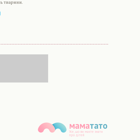
ь тварини.
мама
тато
Усе, що ви маєте знати
про дітей