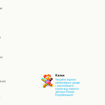
їм
и
ас
Казки
Читайте малечі
 вам
неймовірно цікаві
і захоплюючі
казки від нашого
автора Олени
Кукуєвицької
,