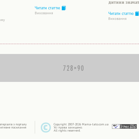
дитини значат
Читати статтю
Читати статтю
Виховання
Виховання
ому
|
терiалiв з порталу
Copyright 2007-2026 Mama-tato.com.ua
активне посилання
Усі права захищено.
All rights reserverd.