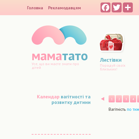
Facebook
Twitter
Sh
Головна
Рекламодавцям
мама
тато
Листівки
Усе, що ви маєте знати про
Порадуй своїх
дітей
близьких!
Календар
вагітності та
Назад
1
2
3
4
розвитку дитини
Вагітність
по ти