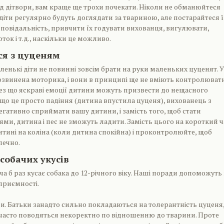
ід дітвори, вам краще ще трохи почекати. Ніколи не обманюйтеся
діти регулярно будуть доглядати за твариною, але постарайтеся 
овідальність, привчити їх годувати вихованця, вигулювати,
ок і т.д., наскільки це можливо.
ся з цуценям
ленькі діти не повинні зовсім брати на руки маленьких цуценят. У
звинена моторика, і вони в принципі ще не вміють контролюват
рез що яскраві емоції дитини можуть призвести до нещасного
кщо це просто падіння (дитина впустила цуценя), вихованець з
гативно сприймати вашу дитини, і замість того, щоб стати
и, дитина і пес не зможуть ладити. Замість цього на короткий ч
итині на коліна (коли дитина спокійна) і проконтролюйте, щоб
печно.
собачих укусів
ча б раз кусає собака до 12-річного віку. Наші поради допоможуть
приємності.
и. Батьки занадто сильно покладаються на толерантність цуценя
 часто поводяться некоректно по відношенню до тварини. Проте