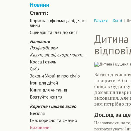
Новини
Статті:
Корисна інформація під час
Головна
Статті
В
війни
Сценарiї та iдеї до свят
Дитина 
Навчання
відпові
Розфарбовки
Казки, вірші, скоромовки...
Краса і стиль
Сiм´я
Багато діток по
Закони України про сiм'ю
говорити. А бат
Ігри для дітей
якщо в будинку 
Книги для читання
домашня тварина
Врятуйте життя
виховання. Але
вам потрібно пр
Корисне і цікаве відео
Весілля
Догляд за ще
Їжа: корисно та смачно
Незважаючи на те,
Виховання
розраховувати. Ін