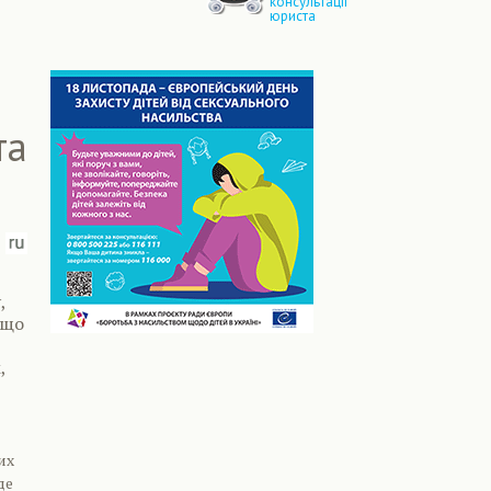
консультації
юриста
та
,
 що
,
их
де