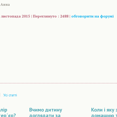
 Анна
 листопада 2015 | Переглянуто : 2488 |
обговорити на форумі
are
|
Усі статті
лір
Вчимо дитину
Коли і яку
тер´єр?
доглядати за
домашню т