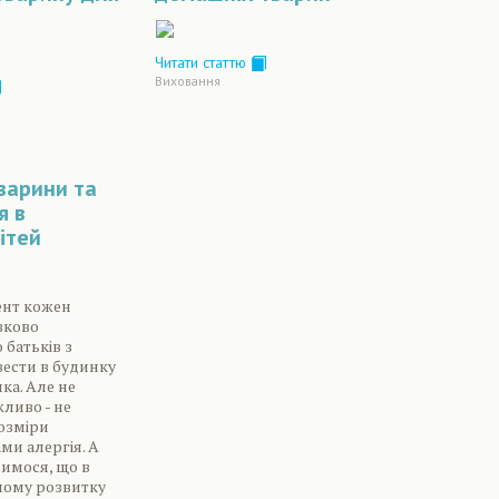
Читати статтю
Виховання
варини та
я в
ітей
ент кожен
зково
 батьків з
ести в будинку
ка. Але не
ливо - не
озміри
ми алергія. А
имося, що в
ному розвитку