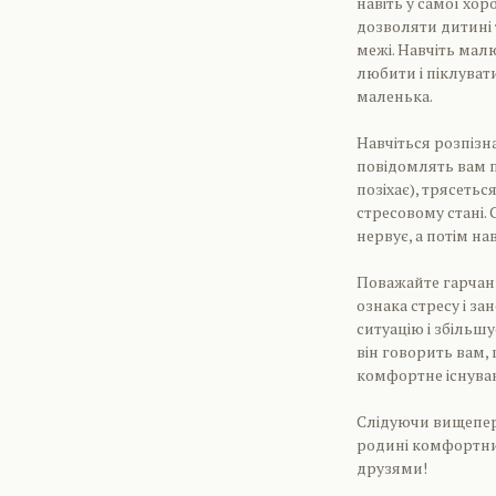
навіть у самої хор
дозволяти дитині т
межі. Навчіть мал
любити і піклувати
маленька.
Навчіться розпізна
повідомлять вам п
позіхає), трясетьс
стресовому стані. 
нервує, а потім нав
Поважайте гарчанн
ознака стресу і за
ситуацію і збільшу
він говорить вам,
комфортне існуван
Слідуючи вищепер
родині комфортни
друзями!