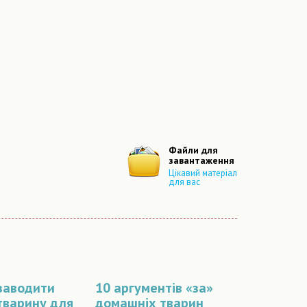
Файли для
завантаження
Цікавий матеріал
для вас
 заводити
10 аргументів «за»
варину для
домашніх тварин