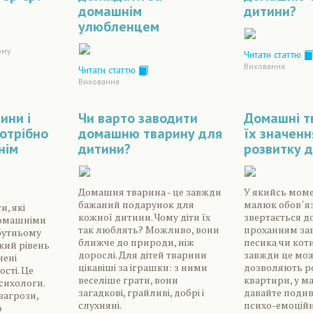
домашнім
дитини?
улюбленцем
ому
Читати статтю
Виховання
Читати статтю
Виховання
ини і
Чи варто заводити
Домашні т
отрібно
домашню тварину для
їх значенн
нім
дитини?
розвитку д
Домашня тварина - це завжди
У якийсь мом
бажаний подарунок для
малюк обов´я
и, які
кожної дитини. Чому діти їх
звертається до
домашніми
так люблять? Можливо, вони
проханням зав
бутньому
ближче до природи, ніж
песика чи коти
кий рівень
дорослі. Для дітей тварини
завжди це мож
нені
цікавіші за іграшки: з ними
дозволяють р
сті. Це
веселіше грати, вони
квартири, у ма
сихологи.
загадкові, грайливі, добрі і
давайте подив
загрози,
слухняні.
психо-емоцій
о