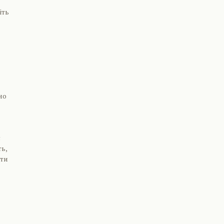
іть
но
є
ть,
ити