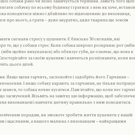
ошої собаки рано чи пізно закінчується терпіння. Замість того щоб
ягати собачку по всьому будинку і гратися з нею як хоче, встанов
юка поводитися ніжно і дбайливо по відношенню до вихованця,
ся про нього, а грати – дуже акуратно, адже тварина ще зовсім
вати сигнали стресу у цуценяти. Є близько 30 сигналів, які
ро те, що у собаки стрес. Коли собака широко розкриває рот (ніби
я (ніби щойно викупалася) або облизує губи, це означає, що вона в
Спостерігайте за своїм цуценям і навчиться розпізнавати, коли во
чіть цього дітей.
я. Якщо щеня гарчить, заспокойте і задобріть його. Гарчання –
непокоєння. І якщо собаку карають за гарчання, це тільки погіршу
є шанси, то собака почне кусатися. Пам'ятайте, що коли пес гарчи
 що засмучений. Візьміть на замітку цю інформацію, щоб забезпеч
ня вихованцеві і навчити дитину правильно з ним поводитися.
еліченим порадам, ви зможете зробити життя цуценяти у вашій
м і щасливим, а вашого малюка з вихованцем – найкращими