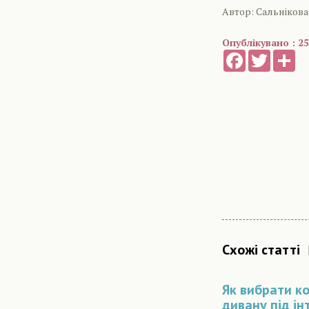
Автор: Сальнікова
Опублікувано : 25
Facebook
Twitter
Sh
Схожі статті
Як вибрати ко
дивану під ін