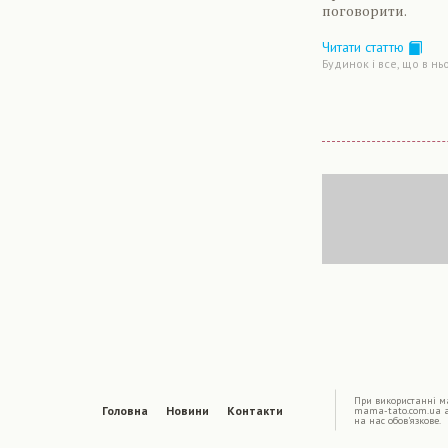
поговорити.
Читати статтю
Будинок і все, що в нь
|
При використаннi ма
Головна
Новини
Контакти
mama-tato.com.ua 
на нас обов'язкове.