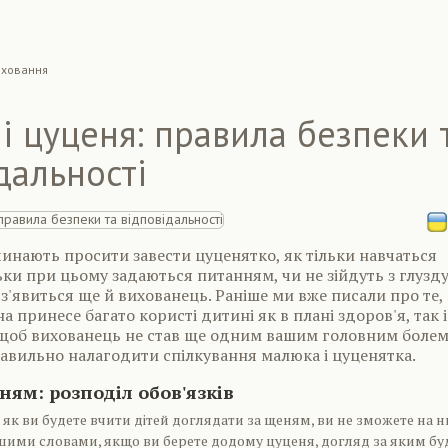
иховання
і цуценя: правила безпеки 
дальності
чинають просити завести цуценятко, як тільки навчаться
ьки при цьому задаються питанням, чи не зійдуть з глузду
з'явиться ще й вихованець. Раніше ми вже писали про те,
 принесе багато користі дитині як в плані здоров'я, так і
 щоб вихованець не став ще одним вашим головним болем
авильно налагодити спілкування малюка і цуценятка.
ням: розподіл обов'язків
 як ви будете вчити дітей доглядати за щеням, ви не зможете на н
шими словами, якщо ви берете додому цуценя, догляд за яким бу