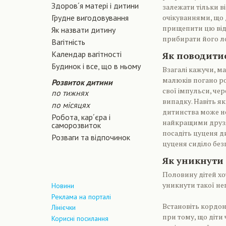
Здоров´я матері і дитини
залежати тільки в
Грудне вигодовування
очікуваннями, що 
прищепити цю відп
Як назвати дитину
прибирати його лот
Вагiтнiсть
Календар вагітності
Як поводити
Будинок і все, що в ньому
Взагалі кажучи, ма
малюків погано ро
Розвиток дитини
свої імпульси, че
по тижнях
випадку. Навіть я
по місяцях
дитинства може не
Робота, кар´єра і
найкращими друзям
саморозвиток
посадіть цуценя д
Розваги та відпочинок
цуценя сиділо без
Як уникнути 
Половину дітей хо
уникнути такої не
Новини
Реклама на порталі
Встановіть кордон
Лінієчки
при тому, що діти
Корисні посилання