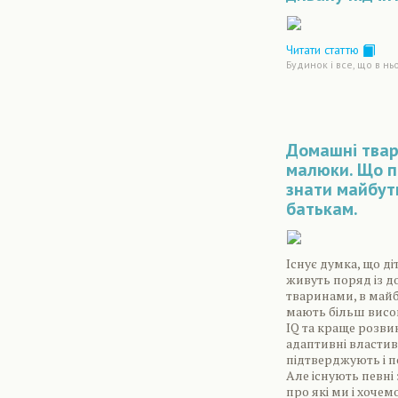
Читати статтю
Будинок і все, що в нь
Домашні твар
малюки. Що п
знати майбут
батькам.
Існує думка, що діт
живуть поряд із 
тваринами, в май
мають більш висо
IQ та краще розви
адаптивні властиво
підтверджують і п
Але існують певні 
про які ми і хочем