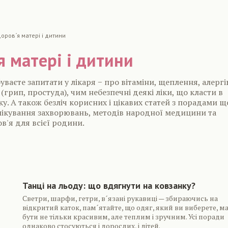
оров´я матері і дитини
я матері і дитини
буваєте запитати у лікаря − про вітаміни, щеплення, алергі
(грип, простуда), чим небезпечні деякі ліки, що класти в
. А також безліч корисних і цікавих статей з порадами 
лікування захворювань, методів народної медицини та
в'я для всієї родини.
are
Танці на льоду: що вдягнути на ковзанку?
Светри, шарфи, гетри, в´язані рукавиці — збираючись на
відкритий каток, пам´ятайте, що одяг, який ви виберете, м
бути не тільки красивим, але теплим і зручним. Усі поради
однаково стосуються і дорослих, і дітей.