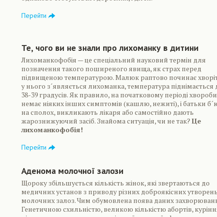
Перейти
Те, чого ви не знали про лихоманку в дитини
Лихоманкофобія — це спеціальний науковий термін для
позначення такого поширеного явища, як страх перед
підвищеною температурою. Малюк раптово починає хворі
у нього з´являється лихоманка, температура піднімається 
38-39 градусів. Як правило, на початковому періоді хвороби
немає ніяких інших симптомів (кашлю, нежиті), і батьки б´
на сполох, викликають лікаря або самостійно дають
жарознижуючий засіб. Знайома ситуація, чи не так?
Це
лихоманкофобія!
Перейти
Аденома молочної залози
Щороку збільшується кількість жінок, які звертаються до
медичних установ з приводу різних доброякісних утворен
молочних залоз. Чим обумовлена поява даних захворюван
Генетичною схильністю, великою кількістю абортів, курінн