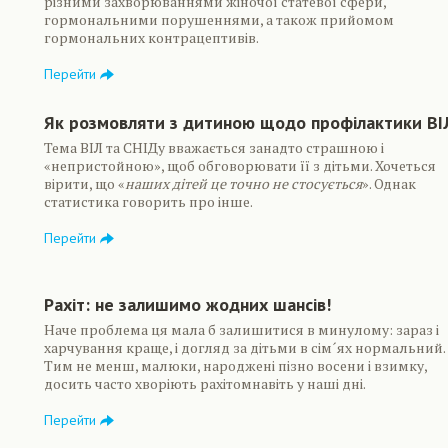
різними захворюваннями жіночої статевої сфери,
гормональними порушеннями, а також прийомом
гормональних контрацептивів.
Перейти
Як розмовляти з дитиною щодо профілактики ВІ
Тема ВІЛ та СНІДу вважається занадто страшною і
«непристойною», щоб обговорювати її з дітьми. Хочеться
вірити, що «
наших дітей це точно не стосується
». Однак
статистика говорить про інше.
Перейти
Рахіт: не залишимо жодних шансів!
Наче проблема ця мала б залишитися в минулому: зараз і
харчування краще, і догляд за дітьми в сім´ях нормальний.
Тим не менш, малюки, народжені пізно восени і взимку,
досить часто хворіють рахітомнавіть у наші дні.
Перейти