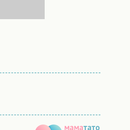
мама
тато