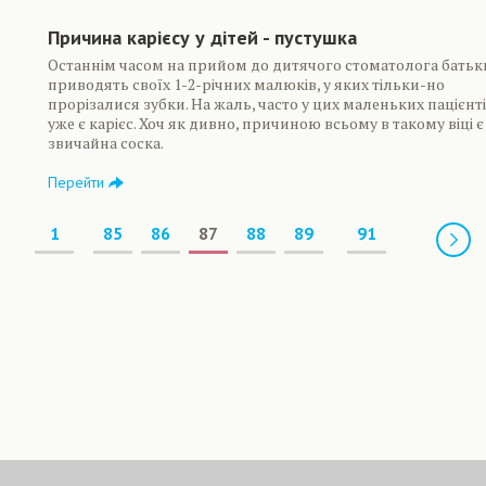
Причина карієсу у дітей - пустушка
Останнім часом на прийом до дитячого стоматолога батьк
приводять своїх 1-2-річних малюків, у яких тільки-но
прорізалися зубки. На жаль, часто у цих маленьких пацієнт
уже є карієс. Хоч як дивно, причиною всьому в такому віці є
звичайна соска.
Перейти
Предыдущая
1
85
86
87
88
89
91