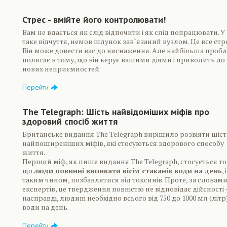
Стрес - вмійте його контролювати!
Вам не вдається як слід відпочити і як слід попрацювати. У
таке відчуття, немов шлунок зав`язаний вузлом. Це все стре
Він може довести вас до виснаження. Але найбільша проб
полягає в тому, що він керує вашими діями і приводить до
нових неприємностей.
Перейти
The Telegraph: Шість найвідоміших міфів про
здоровий спосіб життя
Британське видання The Telegraph вирішило розвіяти шіст
найпоширеніших міфів, які стосуються здорового способу
життя.
Перший міф, як пише видання The Telegraph, стосується то
що
люди повинні випивати вісім стаканів води на день
, і
таким чином, позбавлятися від токсинів. Проте, за словам
експертів, це твердження повністю не відповідає дійсності 
насправді, людині необхідно всього від 750 до 1000 мл (літр
води на день.
Перейти