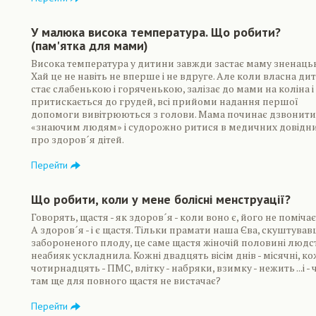
У малюка висока температура. Що робити?
(пам'ятка для мами)
Висока температура у дитини завжди застає маму зненацьк
Хай це не навіть не вперше і не вдруге. Але коли власна ди
стає слабенькою і горяченькою, залізає до мами на коліна і
притискається до грудей, всі прийоми надання першої
допомоги вивітрюються з голови. Мама починає дзвонити
«знаючим людям» і судорожно ритися в медичних довідн
про здоров´я дітей.
Перейти
Що робити, коли у мене болісні менструації?
Говорять, щастя - як здоров´я - коли воно є, його не поміча
А здоров´я - і є щастя. Тільки прамати наша Єва, скуштува
забороненого плоду, це саме щастя жіночій половині людс
неабияк ускладнила. Кожні двадцять вісім днів - місячні, ко
чотирнадцять - ПМС, влітку - набряки, взимку - нежить ...і - 
там ще для повного щастя не вистачає?
Перейти