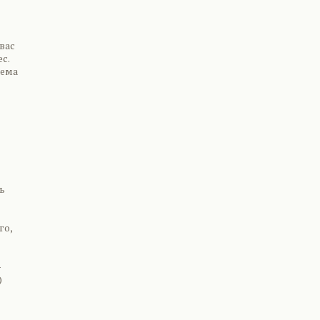
 вас
с.
лема
ь
го,
и
-
)