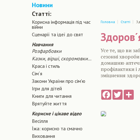
Новини
Статті:
Корисна інформація під час
Головна
Статті
Зд
війни
Здоров´
Сценарiї та iдеї до свят
Навчання
Усе те, що ви за
Розфарбовки
сезонні хвороби 
Казки, вірші, скоромовки...
домашню аптечку
Краса і стиль
профілактики і 
Сiм´я
зміцнення здоро
Закони України про сiм'ю
Ігри для дітей
Facebook
Twitter
Sh
Книги для читання
Врятуйте життя
Корисне і цікаве відео
Весілля
Їжа: корисно та смачно
Виховання