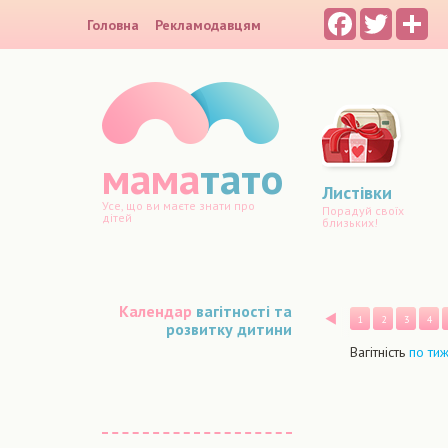
Facebook
Twitter
Sh
Головна
Рекламодавцям
мама
тато
Листівки
Усе, що ви маєте знати про
Порадуй своїх
дітей
близьких!
Календар
вагітності та
Назад
1
2
3
4
розвитку дитини
Вагітність
по ти