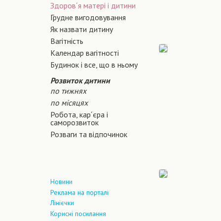
Здоров´я матері і дитини
Грудне вигодовування
Як назвати дитину
Вагiтнiсть
Календар вагітності
Будинок і все, що в ньому
Розвиток дитини
по тижнях
по місяцях
Робота, кар´єра і
саморозвиток
Розваги та відпочинок
Новини
Реклама на порталі
Лінієчки
Корисні посилання