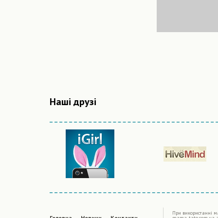
Наші друзі
|
При використаннi ма
Головна
Новини
Контакти
mama-tato.com.ua 