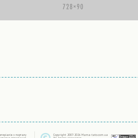
|
терiалiв з порталу
Copyright 2007-2026 Mama-tato.com.ua
активне посилання
Усі права захищено.