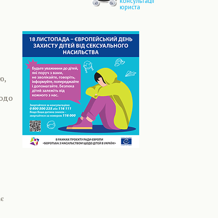
консультації
юриста
ю,
щодо
ає