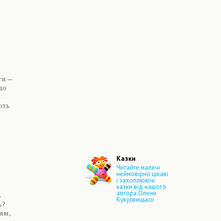
ти —
до
ють
Казки
Читайте малечі
неймовірно цікаві
і захоплюючі
казки від нашого
автора Олени
ь
Кукуєвицької
ь?
ям,