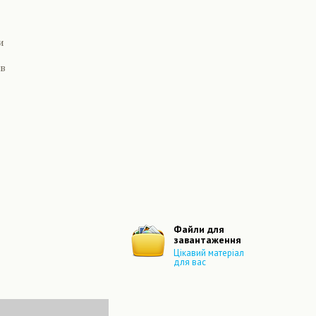
и
ів
Следующая
Файли для
завантаження
Цікавий матеріал
для вас