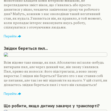
монотонно клацати комп'ютерною мишкою, не
переглядаючи зміст вікон, що з’явились або просто
дивитися у вікно, чекаючи закінчення уроку чи робочого
дня? Мабуть, кожним з нас оволодівав такий негативний
стан, як нудьга. З'являється він, як правило, в той момент,
коли пропадає інтерес виконувати якусь роботу,
спілкуватися з оточуючими людьми.
Перейти
Звідки береться пил...
Всім відоме таке явище, як пил. Абсолютно всі коли-небудь
витирали пил, але через деякий час, він знову з'являвся.
Пил, прямо як волосся: його підстригаєш, а воно знову
виростає. І звідки він береться? Багато хто з нас ставив собі
це питання, але так і не міг відповісти на нього. У цій статті, ви
дізнаєтесь звідки береться пил і з чого він складається!
Перейти
Що робити, якщо дитину закачує у транспорті?