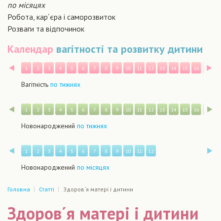
по місяцях
Робота, кар´єра і саморозвиток
Розваги та відпочинок
Календар
вагітності та розвитку дитини
Назад
В
1
2
3
4
5
6
7
8
9
10
11
12
13
14
15
16
17
1
Вагітність
по тижнях
Назад
В
1
2
3
4
5
6
7
8
9
10
11
12
13
14
15
16
17
1
Новонароджений
по тижнях
Назад
В
1
2
3
4
5
6
7
8
9
10
11
12
Новонароджений
по місяцях
Головна
Статті
Здоров´я матері і дитини
Здоров´я матері і дитини