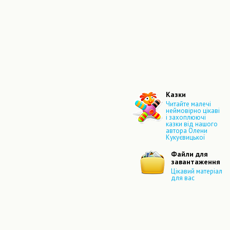
Казки
Читайте малечі
неймовірно цікаві
і захоплюючі
казки від нашого
автора Олени
Кукуєвицької
Файли для
завантаження
Цікавий матеріал
для вас