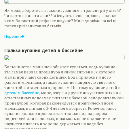
Як можна боротися з заколисуванням в транспорті у дітей?
Чи варто вживати ліки? Чи існують певні вправи, завдяки
яким блювотний рефлекс вщухне? Ми відповімо на всі ці
популярні запитання батьків.
Перейти
Польза купания детей в бассейне
Большинство малышей обожает купаться, ведь купание –
это самая первая процедура личной гигиены, к которой
мамы приучают своих детишек. Вода приносит много
радости малышам, а также купание напрямую связано с
чистотой и отличным здоровьем. Поэтому купание детей в
детском бассейне
, море, озере и других искусственных или
естественных водоемах считается базовой оздоровительной
процедурой, которая рекомендуется практически всем
малышам, начиная с 3-4 летнего возраста. Конечно, такое
купание должно проводиться только под надзором
родителей или взрослых, пока малыш не подрастет и не
научится плавать и хорошо держаться на воде без
посторонней помощи.