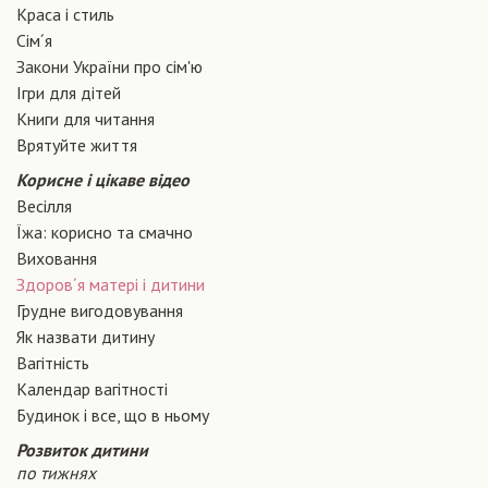
Краса і стиль
Сiм´я
Закони України про сiм'ю
Ігри для дітей
Книги для читання
Врятуйте життя
Корисне і цікаве відео
Весілля
Їжа: корисно та смачно
Виховання
Здоров´я матері і дитини
Грудне вигодовування
Як назвати дитину
Вагiтнiсть
Календар вагітності
Будинок і все, що в ньому
Розвиток дитини
по тижнях