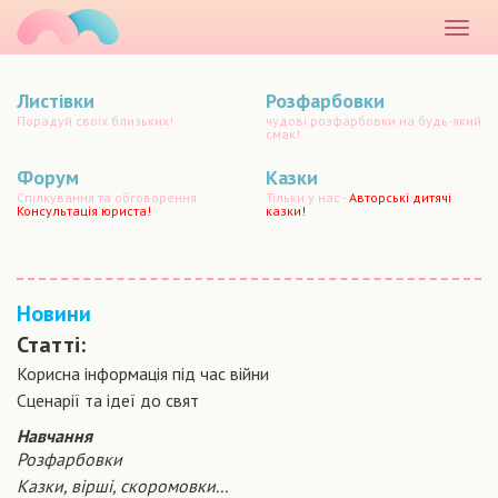
маматато
Розкр
меню
Листівки
Розфарбовки
Порадуй своїх близьких!
чудові розфарбовки на будь-який
смак!
Форум
Казки
Спілкування та обговорення.
Тільки у нас -
Авторські дитячі
Консультація юриста!
казки!
Новини
Статті:
Корисна інформація під час війни
Сценарiї та iдеї до свят
Навчання
Розфарбовки
Казки, вірші, скоромовки...