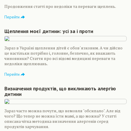
Продовження статті про недоліки та переваги щеплень.
Перейти
Щеплення моєї дитини: усі за і проти
Зараз в Україні щеплення дітей є обов´язковим. А чи дійсно
це настільки потрібно і, головне, безпечно, як вважають
чиновники? Стаття про всі відомі медицині переваги та
недоліки щеплювань.
Перейти
Визначення продуктів, що викликають алергію
дитини
Зараз часто можна почути, що немовля "обсипало". Але від
чого? Що тепер не можна їсти мамі, а що можна? У статті
описана чітка методика визначення алергенів серед
продуктів харчування.