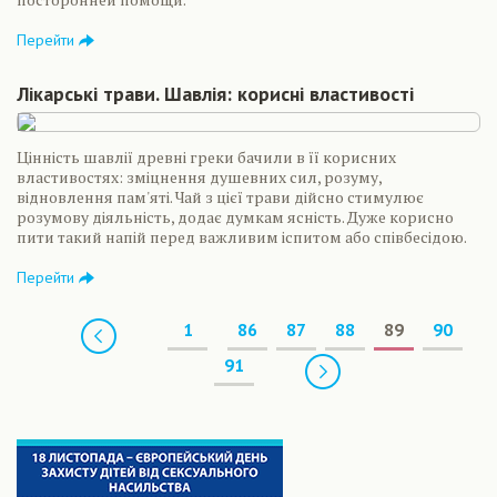
Перейти
Лікарські трави. Шавлія: корисні властивості
Цінність шавлії древні греки бачили в її корисних
властивостях: зміцнення душевних сил, розуму,
відновлення пам'яті. Чай з цієї трави дійсно стимулює
розумову діяльність, додає думкам ясність. Дуже корисно
пити такий напій перед важливим іспитом або співбесідою.
Перейти
Предыдущая
1
86
87
88
89
90
Следующая
91