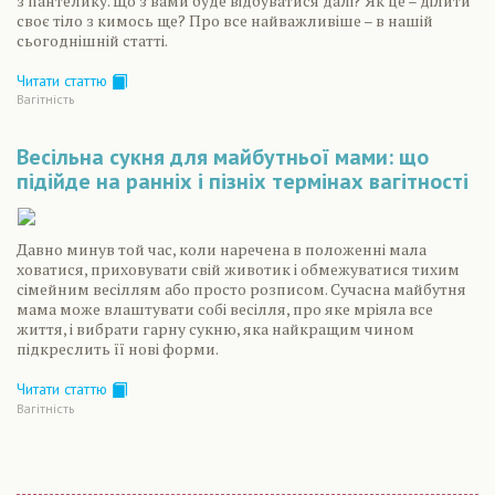
з пантелику. Що з вами буде відбуватися далі? Як це – ділити
своє тіло з кимось ще? Про все найважливіше – в нашій
сьогоднішній статті.
Читати статтю
Вагiтнiсть
Весільна сукня для майбутньої мами: що
підійде на ранніх і пізніх термінах вагітності
Давно минув той час, коли наречена в положенні мала
ховатися, приховувати свій животик і обмежуватися тихим
сімейним весіллям або просто розписом. Сучасна майбутня
мама може влаштувати собі весілля, про яке мріяла все
життя, і вибрати гарну сукню, яка найкращим чином
підкреслить її нові форми.
Читати статтю
Вагiтнiсть