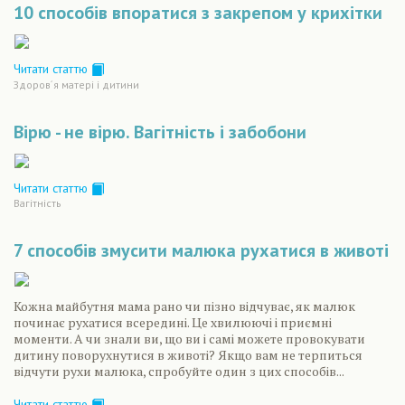
10 способів впоратися з закрепом у крихітки
Читати статтю
Здоров´я матері і дитини
Вірю - не вірю. Вагітність і забобони
Читати статтю
Вагiтнiсть
7 способів змусити малюка рухатися в животі
Кожна майбутня мама рано чи пізно відчуває, як малюк
починає рухатися всередині. Це хвилюючі і приємні
моменти. А чи знали ви, що ви і самі можете провокувати
дитину поворухнутися в животі? Якщо вам не терпиться
відчути рухи малюка, спробуйте один з цих способів...
Читати статтю