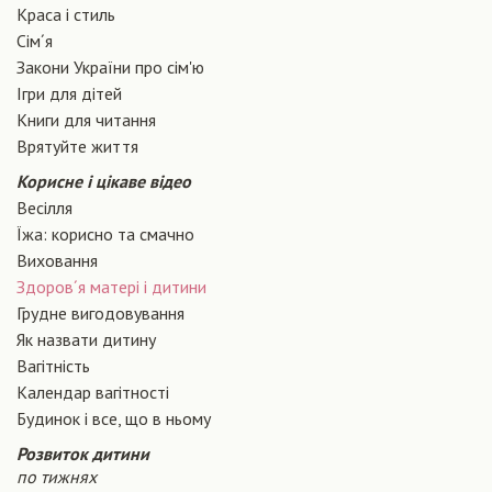
Краса і стиль
Сiм´я
Закони України про сiм'ю
Ігри для дітей
Книги для читання
Врятуйте життя
Корисне і цікаве відео
Весілля
Їжа: корисно та смачно
Виховання
Здоров´я матері і дитини
Грудне вигодовування
Як назвати дитину
Вагiтнiсть
Календар вагітності
Будинок і все, що в ньому
Розвиток дитини
по тижнях