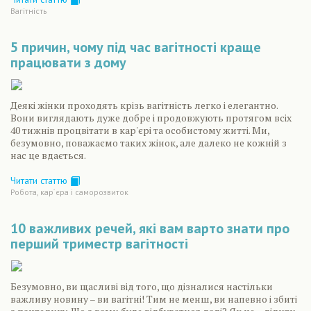
Вагiтнiсть
5 причин, чому під час вагітності краще
працювати з дому
Деякі жінки проходять крізь вагітність легко і елегантно.
Вони виглядають дуже добре і продовжують протягом всіх
40 тижнів процвітати в кар'єрі та особистому житті. Ми,
безумовно, поважаємо таких жінок, але далеко не кожній з
нас це вдається.
Читати статтю
Робота, кар´єра і саморозвиток
10 важливих речей, які вам варто знати про
перший триместр вагітності
Безумовно, ви щасливі від того, що дізналися настільки
важливу новину – ви вагітні! Тим не менш, ви напевно і збиті