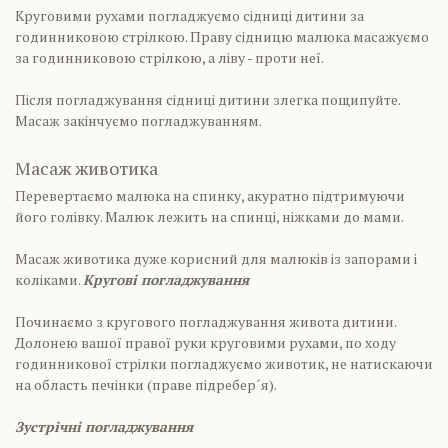
Круговими рухами погладжуємо сідниці дитини за
годинниковою стрілкою. Праву сідницю малюка масажуємо
за годинниковою стрілкою, а ліву - проти неї.
Після погладжування сідниці дитини злегка пощипуйте.
Масаж закінчуємо погладжуванням.
Масаж животика
Перевертаємо малюка на спинку, акуратно підтримуючи
його голівку. Малюк лежить на спинці, ніжками до мами.
Масаж животика дуже корисний для малюків із запорами і
коліками.
Кругові погладжування
Починаємо з кругового погладжування живота дитини.
Долонею вашої правої руки круговими рухами, по ходу
годинникової стрілки погладжуємо животик, не натискаючи
на область печінки (праве підребер´я).
Зустрічні погладжування