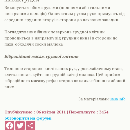
Виконується обома руками (долонями або тильними
поверхнями пальців). Одночасним рухом руки прямують від
середини грудини вгору і в сторони до пахвових западин.
Погладжування бічних поверхонь грудної клітини
проводиться в напрямку від грудини вниз і в сторони до
пахв, обходячи соски малюка.
Вібраційний масаж грудної клітини
Тильною стороною кисті ваших рук, у розслабленому стані,
злегка поплескуйте по грудній клітці малюка. Цей прийом
вібраційного масажу рефлекторно викликає більш глибокий
вдих.
За матеріалами
uaua.info
Опублікувано : 06 квітня 2011 | Переглянуто : 3434 |
обговорити на форумі
Facebook
Twitter
Share