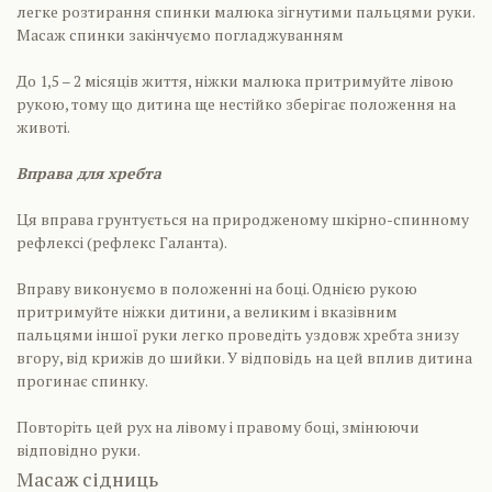
легке розтирання спинки малюка зігнутими пальцями руки.
Масаж спинки закінчуємо погладжуванням
До 1,5 – 2 місяців життя, ніжки малюка притримуйте лівою
рукою, тому що дитина ще нестійко зберігає положення на
животі.
Вправа для хребта
Ця вправа грунтується на природженому шкірно-спинному
рефлексі (рефлекс Галанта).
Вправу виконуємо в положенні на боці. Однією рукою
притримуйте ніжки дитини, а великим і вказівним
пальцями іншої руки легко проведіть уздовж хребта знизу
вгору, від крижів до шийки. У відповідь на цей вплив дитина
прогинає спинку.
Повторіть цей рух на лівому і правому боці, змінюючи
відповідно руки.
Масаж сідниць