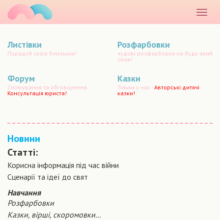
маматато
Розкр
меню
Листівки
Розфарбовки
Порадуй своїх близьких!
чудові розфарбовки на будь-який
смак!
Форум
Казки
Спілкування та обговорення.
Тільки у нас -
Авторські дитячі
Консультація юриста!
казки!
Новини
Статті:
Корисна інформація під час війни
Сценарiї та iдеї до свят
Навчання
Розфарбовки
Казки, вірші, скоромовки...