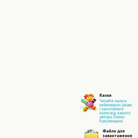
Казки
Читайте малечі
неймовірно цікаві
і захоплюючі
казки від нашого
автора Олени
Кукуєвицької
Файли для
завантаження