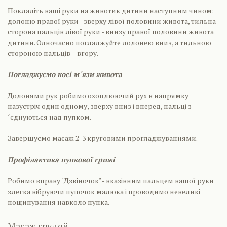
Покладіть ваші руки на животик дитини наступним чином:
долоню правої руки - зверху лівої половини живота, тильна
сторона пальців лівої руки - внизу правої половини живота
дитини. Одночасно погладжуйте долонею вниз, а тильною
стороною пальців – вгору.
Погладжуємо косі м´язи живота
Долонями рук робимо охоплюючий рух в напрямку
назустріч один одному, зверху вниз і вперед, пальці з
´єднуються над пупком.
Завершуємо масаж 2-3 круговими прогладжуваннями.
Профілактика пупкової грижі
Робимо вправу "Дзвіночок" - вказівним пальцем вашої руки
злегка вібруючи пупочок малюка і проводимо невеликі
пощипування навколо пупка.
Масаж грудей