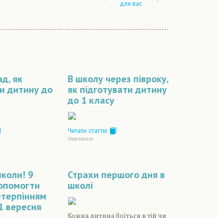
для вас
д, як
В школу через півроку,
и дитину до
як підготувати дитину
до 1 класу
Читати статтю
Навчання
коли! 9
Страхи першого дня в
допомогти
школі
етерпінням
1 вересня
Кожна дитина боїться в тій чи