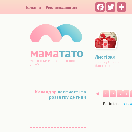
Facebook
Twitter
Sh
Головна
Рекламодавцям
мама
тато
Листівки
Усе, що ви маєте знати про
Порадуй своїх
дітей
близьких!
Календар
вагітності та
Назад
1
2
3
4
розвитку дитини
Вагітність
по ти