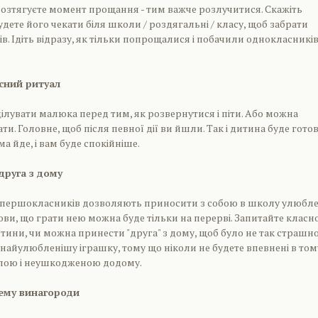
озтягуєте момент прощання - тим важче розлучитися. Скажіть
дете його чекати біля школи / роздягальні / класу, щоб забрати
ів. Ідіть відразу, як тільки попрощалися і побачили однокласникі
асний ритуал
лувати малюка перед тим, як розвернутися і піти. Або можна
ати. Головне, щоб після певної дії ви йшли. Так і дитина буде готов
а йде, і вам буде спокійніше.
друга з дому
 першокласників дозволяють приносити з собою в школу улюбл
мови, що грати нею можна буде тільки на перерві. Запитайте класн
итини, чи можна принести "друга" з дому, щоб було не так страшн
ь найулюбленішу іграшку, тому що ніколи не будете впевнені в том
ілою і неушкодженою додому.
ему винагороди