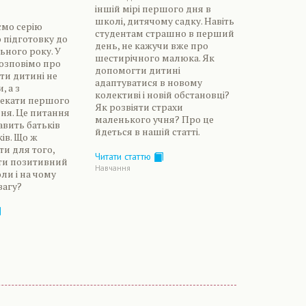
іншій мірі першого дня в
школі, дитячому садку. Навіть
мо серію
студентам страшно в перший
 підготовку до
день, не кажучи вже про
ьного року. У
шестирічного малюка. Як
розповімо про
допомогти дитині
ти дитині не
адаптуватися в новому
, а з
колективі і новій обстановці?
чекати першого
Як розвіяти страхи
ня. Це питання
маленького учня? Про це
авить батьків
йдеться в нашій статті.
ів. Що ж
ти для того,
Читати статтю
и позитивний
Навчання
ли і на чому
вагу?