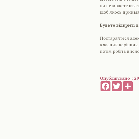
ви не можете взяти
щоб якось приймат
Будьте відкриті 
Постарайтеся адек
класний керівник 
потім робіть висн
Опублікувано : 29
Facebook
Twitter
Sh