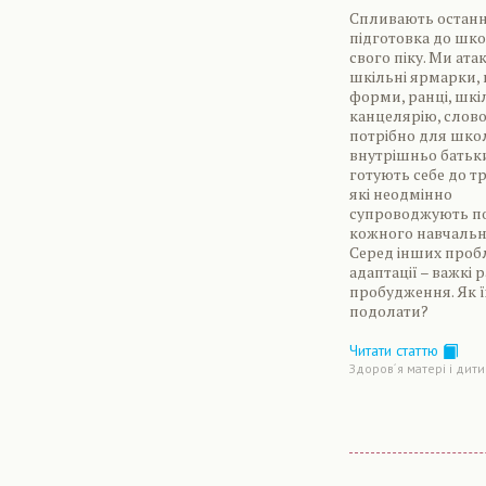
Спливають останні 
підготовка до шк
свого піку. Ми ата
шкільні ярмарки,
форми, ранці, шкі
канцелярію, слово
потрібно для школ
внутрішньо батьк
готують себе до т
які неодмінно
супроводжують п
кожного навчальн
Серед інших проб
адаптації – важкі 
пробудження. Як ї
подолати?
Читати статтю
Здоров´я матері і дит