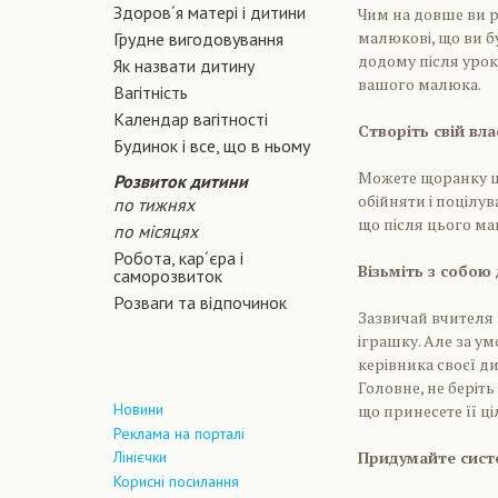
Здоров´я матері і дитини
Чим на довше ви р
малюкові, що ви бу
Грудне вигодовування
додому після урок
Як назвати дитину
вашого малюка.
Вагiтнiсть
Календар вагітності
Створіть свій вл
Будинок і все, що в ньому
Можете щоранку ці
Розвиток дитини
обійняти і поцілув
по тижнях
що після цього мам
по місяцях
Робота, кар´єра і
Візьміть з собою 
саморозвиток
Розваги та відпочинок
Зазвичай вчителя
іграшку. Але за у
керівника своєї д
Головне, не беріт
Новини
що принесете її ц
Реклама на порталі
Придумайте сист
Лінієчки
Корисні посилання