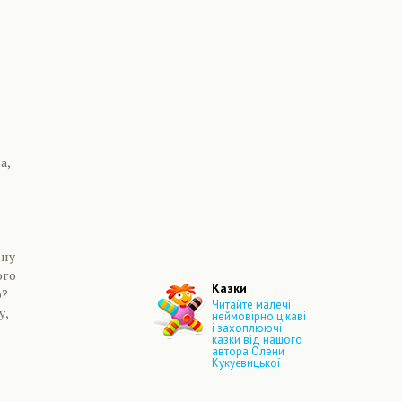
в
а,
ену
ого
Казки
о?
Читайте малечі
у,
неймовірно цікаві
і захоплюючі
казки від нашого
автора Олени
Кукуєвицької