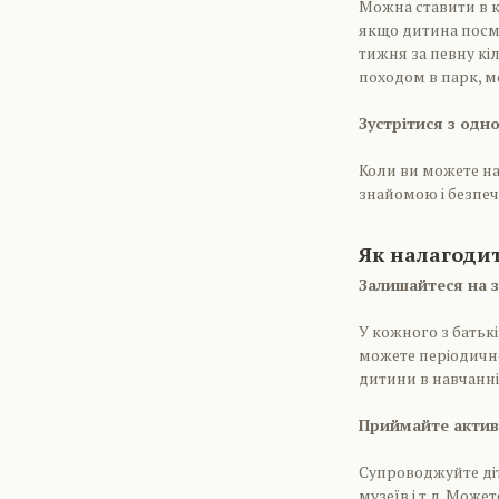
Можна ставити в 
якщо дитина посмі
тижня за певну к
походом в парк, м
Зустрітися з одн
Коли ви можете на
знайомою і безпеч
Як налагоди
Залишайтеся на з
У кожного з батьк
можете періодично
дитини в навчанні
Приймайте активн
Супроводжуйте діт
музеїв і т.д. Може