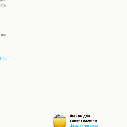
ити,
 які
b.ua
Файли для
завантаження
Цікавий матеріал