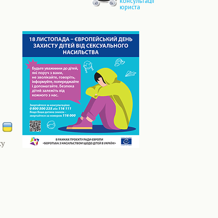
консультації
юриста
ку