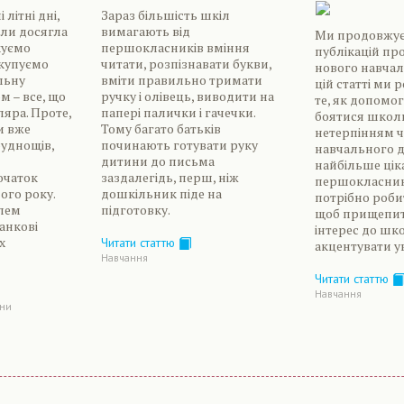
літні дні,
Зараз більшість шкіл
оли досягла
вимагають від
Ми продовжує
куємо
першокласників вміння
публікацій про
 купуємо
читати, розпізнавати букви,
нового навчал
льну
вміти правильно тримати
цій статті ми 
м – все, що
ручку і олівець, виводити на
те, як допомог
яра. Проте,
папері палички і гачечки.
боятися школи
и вже
Тому багато батьків
нетерпінням 
руднощів,
починають готувати руку
навчального д
дитини до письма
найбільше цік
очаток
заздалегідь, перш, ніж
першокласник
ого року.
дошкільник піде на
потрібно роби
лем
підготовку.
щоб прищепит
ранкові
інтерес до шко
х
Читати статтю
акцентувати у
Навчання
Читати статтю
Навчання
ини