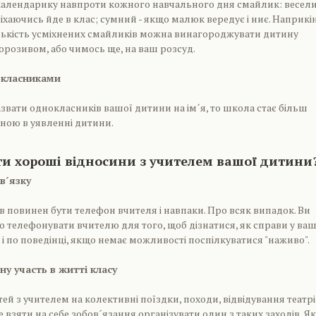
календарику навпроти кожного навчального дня смайлик: весели
хаючись йде в клас; сумний - якщо малюк вередує і ниє. Наприкі
ількість усміхнених смайликів можна винагороджувати дитину
орозивом, або чимось ще, на ваш розсуд.
окласниками
звати однокласників вашої дитини на ім´я, то школа стає більш
ною в уявленні дитини.
ти хороші відносини з учителем вашої дитини
в´язку
ів повинен бути телефон вчителя і навпаки. Про всяк випадок. Ви
 телефонувати вчителю для того, щоб дізнатися, як справи у ваш
 і по поведінці, якщо немає можливості поспілкуватися "наживо".
у участь в житті класу
ей з учителем на колективні поїздки, походи, відвідування театрі
те взяти на себе зобов´язання організувати один з таких заходів. Я