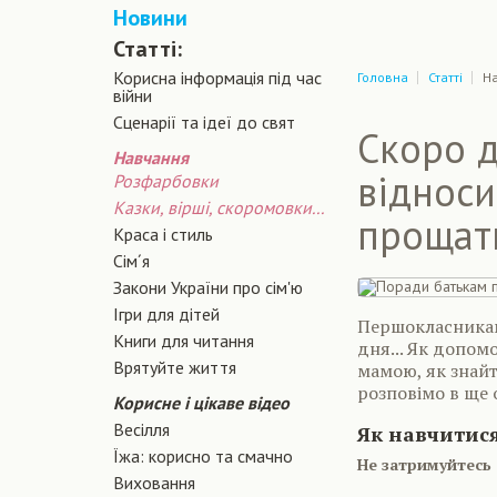
Новини
Статті:
Корисна інформація під час
Головна
Статті
Н
війни
Сценарiї та iдеї до свят
Скоро д
Навчання
відноси
Розфарбовки
Казки, вірші, скоромовки...
прощати
Краса і стиль
Сiм´я
Закони України про сiм'ю
Ігри для дітей
Першокласникам
Книги для читання
дня... Як допом
Врятуйте життя
мамою, як знайт
розповімо в ще 
Корисне і цікаве відео
Весілля
Як навчитися
Їжа: корисно та смачно
Не затримуйтесь
Виховання