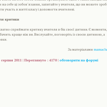
 на себе ці зобов´язання, запитайте у вчителя, що ви можете зроб
и участь в житті класу і допомогти вчителеві.
для критики
ватно сприймати критику вчителя в бік своєї дитини. Є моменти,
бачить краще ніж ви. Вислухайте, поговоріть із своєю дитиною, а
овки.
За матеріалами
mamaclu
 серпня 2011 | Переглянуто : 4170 |
обговорити на форумі
are