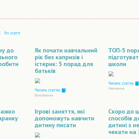
|
Усі статті
ну до
Як почати навчальний
ТОП-5 пора
льного
рік без капризів і
підготуват
зробити
істерик: 5 порад для
школи
батьків
Читати статтю
Навчання
Читати статтю
Виховання
важко
Ігрові заняття, які
Скоро до ш
зранку
допоможуть навчити
способів 
дитину писати
дитині з н
чекати на 