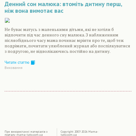
Денний сон малюка: втоміть дитину перш,
ніж вона вимотає вас
Не буває матусь з маленькими дітьми, які не хотіли б
відпочити під час денного сну малюка. З наближенням
післяобіднього часу мама починає мріяти про те, щоб теж
подрімати, почитати улюблений журнал або поспілкуватися
з подругою, не відволікаючись постійно на дитину.
Читати статтю
Виховання
|
При використаннi матерiалiв з
Copyright 2007-2026 Mama-
порталу mama-tato.com.ua
tato.com.ua