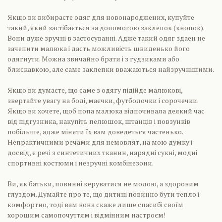
Якщо ви вибираєте одяг для новонароджених, купуйте
такий, який застібається за допомогою заклепок (кнопок).
Вони дуже зручні в застосуванні. Адже такий одяг здаен не
зачепити малюка і дасть можливість швиденько його
одягнути. Можна звичайно брати і з гудзиками або
блискавкою, але саме заклепки вважаються найзручнішими.
Якщо ви думаєте, що саме з одягу підійде малюкові,
звертайте увагу на боді, маєчки, футболочки і сорочечки.
Якщо ви хочете, щоб попа малюка відпочивала деякий час
від підгузника, накупіть пелюшок, штанців і повзунків
побільше, адже міняти їх вам доведеться частенько.
Непрактичними речами для немовлят, на мою думку і
досвід, є речі з синтетичних тканин, нарядні сукні, модні
спортивні костюми і незручні комбінезони.
Ви, як батьки, повинні керуватися не модою, а здоровим
глуздом. Думайте про те, що дитині повинно бути тепло і
комфортно, тоді вам вона скаже лише спасибі своїм
хорошим самопочуттям і відмінним настроєм!