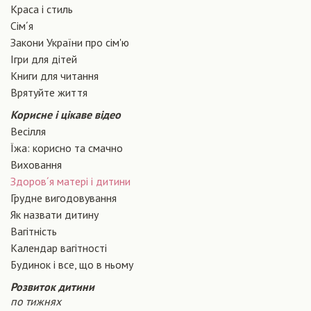
Краса і стиль
Сiм´я
Закони України про сiм'ю
Ігри для дітей
Книги для читання
Врятуйте життя
Корисне і цікаве відео
Весілля
Їжа: корисно та смачно
Виховання
Здоров´я матері і дитини
Грудне вигодовування
Як назвати дитину
Вагiтнiсть
Календар вагітності
Будинок і все, що в ньому
Розвиток дитини
по тижнях