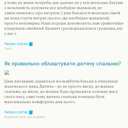
в чому не мали потреби, але далеко не у всіх молодих батьків
є можливість купувати все необхідне малюкові, не
замислюючись про витрати. І для більшості молодих сімей
ця нова стаття витрат (на все, що необхідно малюкові)
просто непомірна. Наші поради допоможуть вам грамотніше
планувати сімейний бюджет і розпоряджатися грошима, які
у вас є.
Читати статтю
Сiм´я
Як правильно облаштувати дитячу спальню?
Цим питанням задаються всі майбутні батьки в очікуванні
маленького дива. Дитяча – це не просто місце, де малюк
спатиме, це місце, де малюк буде проводити основну масу
свого часу, саме тому дитяча спальня повинна бути
максимально комфортна для нього.
Читати статтю
Будинок і все, що в ньому