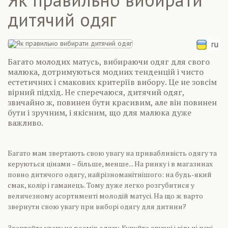
дитячий одяг
Багато молодих матусь, вибираючи одяг для свого
малюка, дотримуються модних тенденцій і чисто
естетичних і смакових критеріїв вибору. Це не зовсім
вірний підхід. Не сперечаюся, дитячий одяг,
звичайно ж, повинен бути красивим, але він повинен
бути і зручним, і якісним, що для малюка дуже
важливо.
Багато мам звертають свою увагу на привабливість одягу та
керуються цінами – більше, менше... На ринку і в магазинах
повно дитячого одягу, найрізноманітнішого: на будь-який
смак, колір і гаманець. Тому дуже легко розгубитися у
величезному асортименті молодій матусі. На що ж варто
звернути свою увагу при виборі одягу для дитини?
Звертайте увагу на розмір одягу. Купуйте зручні і вільні речі