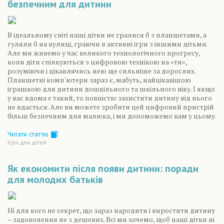
безпечним для дитини
В ідеальному світі наші дітки не гралися б з планшетами, а
гуляли б на вулиці, граючи в активні ігри з іншими дітьми.
Але ми живемо у час великого технологічного прогресу,
коли діти спілкуються з цифровою технікою на «ти»,
розуміючи і цікавлячись нею ще сильніше за дорослих.
Планшетні комп'ютери зараз є, мабуть, найцікавішою
іграшкою для дитини дошкільного та шкільного віку. І якщо
у вас вдома є такий, то повністю захистити дитину від нього
не вдасться. Але ви можете зробити цей цифровий пристрій
більш безпечним для малюка, і ми допоможемо вам у цьому.
Читати статтю
Ігри для дітей
Як економити після появи дитини: поради
для молодих батьків
Ні для кого не секрет, що зараз народити і виростити дитину
– задоволення не з дешевих. Всі ми хочемо, щоб наші дітки ні