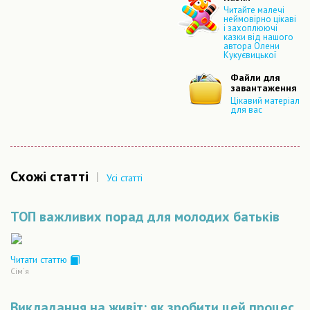
Читайте малечі
неймовірно цікаві
і захоплюючі
казки від нашого
автора Олени
Кукуєвицької
Файли для
завантаження
Цікавий матеріал
для вас
Схожі статті
|
Усі статті
ТОП важливих порад для молодих батьків
Читати статтю
Сiм´я
Викладання на живіт: як зробити цей процес