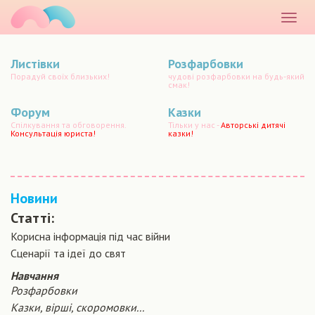
маматато
Розкр
меню
Листівки
Розфарбовки
Порадуй своїх близьких!
чудові розфарбовки на будь-який
смак!
Форум
Казки
Спілкування та обговорення.
Тільки у нас -
Авторські дитячі
Консультація юриста!
казки!
Новини
Статті:
Корисна інформація під час війни
Сценарiї та iдеї до свят
Навчання
Розфарбовки
Казки, вірші, скоромовки...