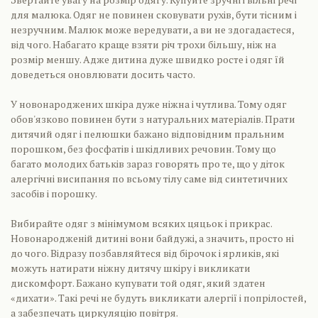
для малюка. Одяг не повинен сковувати рухів, бути тісним і
незручним. Малюк може вередувати, а ви не здогадаєтеся,
від чого. Набагато краще взяти річ трохи більшу, ніж на
розмір меншу. Адже дитина дуже швидко росте і одяг їй
доведеться оновлювати досить часто.
У новонароджених шкіра дуже ніжна і чутлива. Тому одяг
обов'язково повинен бути з натуральних матеріалів. Прати
дитячий одяг і пелюшки бажано відповідним пральним
порошком, без фосфатів і шкідливих речовин. Тому що
багато молодих батьків зараз говорять про те, що у діток
алергічні висипання по всьому тілу саме від синтетичних
засобів і порошку.
Вибирайте одяг з мінімумом всяких цяцьок і прикрас.
Новонародженій дитині вони байдужі, а значить, просто ні
до чого. Відразу позбавляйтеся від бірочок і ярликів, які
можуть натирати ніжну дитячу шкіру і викликати
дискомфорт. Бажано купувати той одяг, який здатен
«дихати». Такі речі не будуть викликати алергії і попрілостей,
а забезпечать циркуляцію повітря.