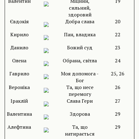
Валентин
Міцний,
19
сильний,
здоровий
Євдокія
Добра слава
20
Кирило
Пан, владика
22
Данило
Божий суд
23
Олена
Обрана, світла
24
Гаврило
Моя допомога -
25, 26
Бог
Вероніка
Та, що несе
26
перемогу
Іраклій
Слава Гери
27
Валентина
Здорова
29
Алефтина
Та, що
29
натирається