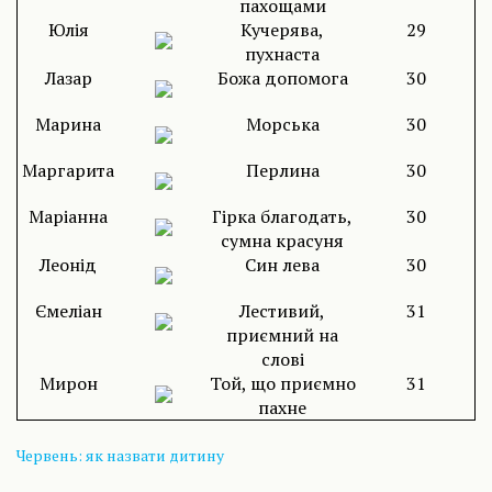
пахощами
Юлія
Кучерява,
29
пухнаста
Лазар
Божа допомога
30
Марина
Морська
30
Маргарита
Перлина
30
Маріанна
Гірка благодать,
30
сумна красуня
Леонід
Син лева
30
Ємеліан
Лестивий,
31
приємний на
слові
Мирон
Той, що приємно
31
пахне
Червень: як назвати дитину