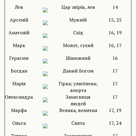
Лев
Цар звірів, лев
14
Арсеній
Мужній
15, 25
Анатолій
Схід
16, 19
Марк
Молот, сухий
16, 17
Герасим
Шановний
16
Богдан
Даний Богом
17
Марія
Гірка; улюблена;
17
вперта
Олександра
Захисниця
17
людей
Марфа
Велика, велична
17, 19
Ольга
Свята
17, 24
Тетяна
Засновниця
17