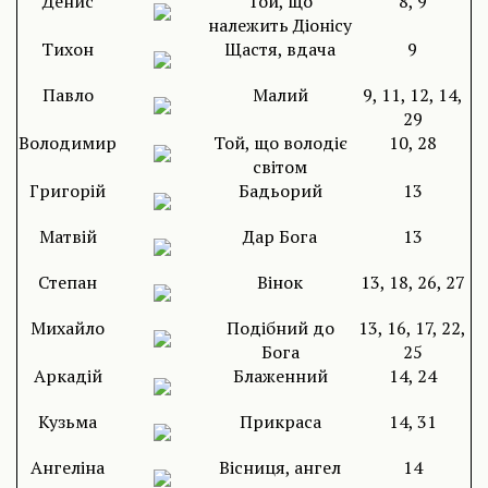
Денис
Той, що
8, 9
належить Діонісу
Тихон
Щастя, вдача
9
Павло
Малий
9, 11, 12, 14,
29
Володимир
Той, що володіє
10, 28
світом
Григорій
Бадьорий
13
Матвій
Дар Бога
13
Степан
Вінок
13, 18, 26, 27
Михайло
Подібний до
13, 16, 17, 22,
Бога
25
Аркадій
Блаженний
14, 24
Кузьма
Прикраса
14, 31
Ангеліна
Вісниця, ангел
14