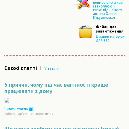
неймовірно цікаві
і захоплюючі
казки від нашого
автора Олени
Кукуєвицької
Файли для
завантаження
Цікавий матеріал
для вас
Схожі статті
|
Усі статті
5 причин, чому під час вагітності краще
працювати з дому
Читати статтю
Робота, кар´єра і саморозвиток
Що варто зробити під час вагітності (третій