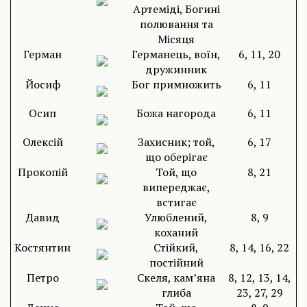
Артеміді, Богині
полювання та
Місяця
Герман
Германець, воїн,
6, 11, 20
дружинник
Йосиф
Бог примножить
6, 11
Осип
Божа нагорода
6, 11
Олексій
Захисник; той,
6, 17
що оберігає
Прокопій
Той, що
8, 21
випереджає,
встигає
Давид
Улюблений,
8, 9
коханий
Костянтин
Стійкий,
8, 14, 16, 22
постійний
Петро
Скеля, кам’яна
8, 12, 13, 14,
глиба
23, 27, 29