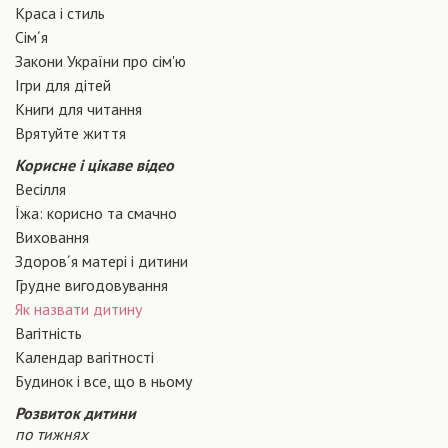
Краса і стиль
Сiм´я
Закони України про сiм'ю
Ігри для дітей
Книги для читання
Врятуйте життя
Корисне і цікаве відео
Весілля
Їжа: корисно та смачно
Виховання
Здоров´я матері і дитини
Грудне вигодовування
Як назвати дитину
Вагiтнiсть
Календар вагітності
Будинок і все, що в ньому
Розвиток дитини
по тижнях