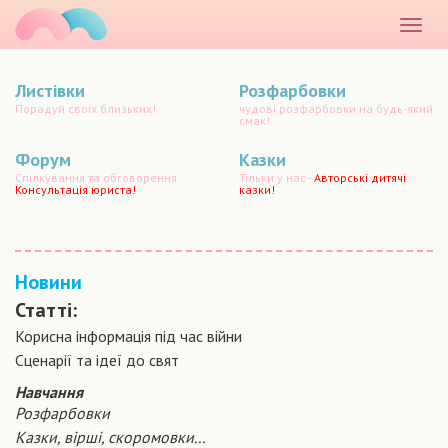
маматато
Розкр
меню
Листівки
Розфарбовки
Порадуй своїх близьких!
чудові розфарбовки на будь-який
смак!
Форум
Казки
Спілкування та обговорення.
Тільки у нас -
Авторські дитячі
Консультація юриста!
казки!
Новини
Статті:
Корисна інформація під час війни
Сценарiї та iдеї до свят
Навчання
Розфарбовки
Казки, вірші, скоромовки...