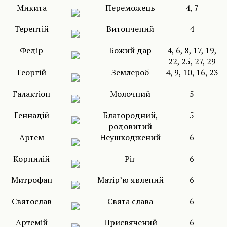
Микита
Переможець
4, 7
Терентій
Витончений
4
Федір
Божий дар
4, 6, 8, 17, 19,
22, 25, 27, 29
Георгій
Землероб
4, 9, 10, 16, 23
Галактіон
Молочний
5
Геннадій
Благородний,
5
родовитий
Артем
Неушкоджений
6
Корнилій
Ріг
6
Митрофан
Матір’ю явлений
6
Святослав
Свята слава
6
Артемій
Присвячений
6