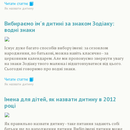
Читати статтю
Як назвати дитину
Вибираємо ім´я дитині за знаком Зодіаку:
водні знаки
Існує дуже багато способів вибору імені: за сезонлом
народження, по батькові, можна навіть класично - за
церковним календарем. Але ми пропонуємо звернути увагу
на знаки Зодіаку твого малюка і відштовхуватися від цього.
Сьогодні говоримо про водні знаки.
Читати статтю
Як назвати дитину
Імена для дітей, як назвати дитину в 2012
році
Як правильно назвати дитину - таке питання задають собі
батьки ще до народження дитини. Вибір імені дитини може