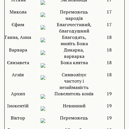
Микола
Переможець
17
народів
Єфим
Благочестивий,
17
благодушний
Ганна, Анна
Благодать,
18
миліть Божа
Варвара
Дикарка,
18
варварка
Єлизавета
Божа клятва
18
Агнія
Символізує
18
чистоту і
незайманість
Архип
Повелитель конів
19
Інокентій
Невинний
19
Віктор
Переможець
19