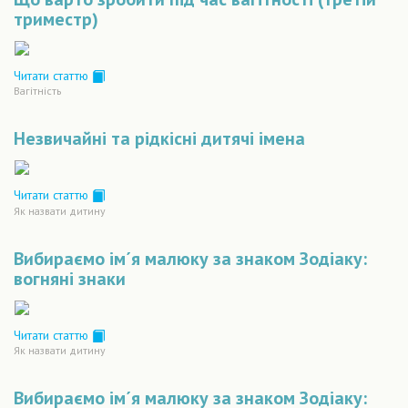
триместр)
Читати статтю
Вагiтнiсть
Незвичайні та рідкісні дитячі імена
Читати статтю
Як назвати дитину
Вибираємо ім´я малюку за знаком Зодіаку:
вогняні знаки
Читати статтю
Як назвати дитину
Вибираємо ім´я малюку за знаком Зодіаку: