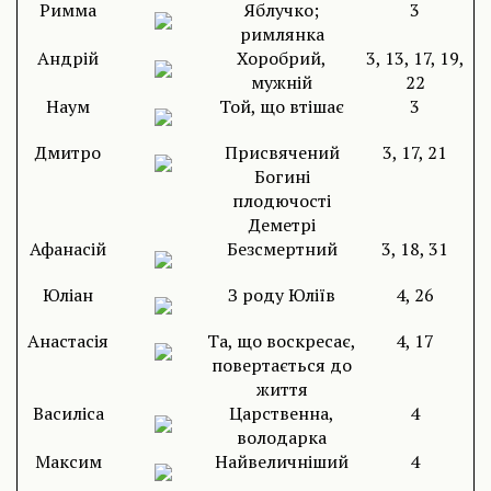
Римма
Яблучко;
3
римлянка
Андрій
Хоробрий,
3, 13, 17, 19,
мужній
22
Наум
Той, що втішає
3
Дмитро
Присвячений
3, 17, 21
Богині
плодючості
Деметрі
Афанасій
Безсмертний
3, 18, 31
Юліан
З роду Юліїв
4, 26
Анастасія
Та, що воскресає,
4, 17
повертається до
життя
Василіса
Царственна,
4
володарка
Максим
Найвеличніший
4