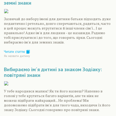
земні знаки
Зазвичай до вибору імені для дитини батьки підходять дуже
педантично і ретельно, довго сперечаються, радяться, часто
в цей процес можуть втрутитися й інші члени сім'ї... І це
правильно! Адже ім'я для людини - це назавжди. Радимо
тобі прислухатися і до того, що говорять зірки. Сьогодні
вибираємо ім'я для земних знаків.
Читати статтю
Як назвати дитину
Вибираємо ім´я дитині за знаком Зодіаку:
повітряні знаки
У тебе народився малюк! Як ти його назвеш? Напевно в
голові у тебе крутяться багато варіантів, але ти ніяк не
можеш підібрати найкращий... Не проблема! Ми
допоможемо підібрати ім'я для твого чада, виходячи їх його
знаку Зодіаку. Сьогодні говоримо про повітряні знаки.