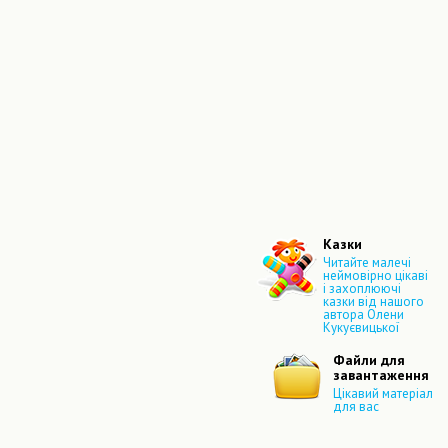
Казки
Читайте малечі
неймовірно цікаві
і захоплюючі
казки від нашого
автора Олени
Кукуєвицької
Файли для
завантаження
Цікавий матеріал
для вас