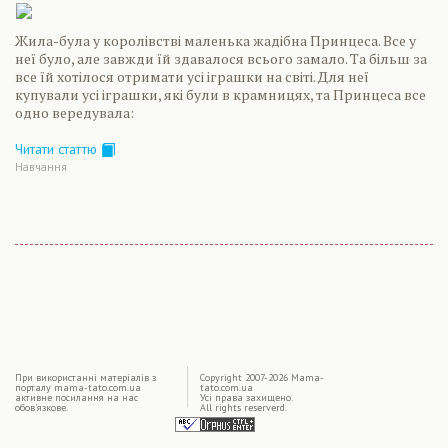
Жила-була у королівстві маленька жадібна Принцеса. Все у
неї було, але завжди їй здавалося всього замало. Та більш за
все їй хотілося отримати усі іграшки на світі. Для неї
купували усі іграшки, які були в крамницях, та Принцеса все
одно вередувала:
Читати статтю
Навчання
|
При використаннi матерiалiв з
Copyright 2007-2026 Mama-
порталу mama-tato.com.ua
tato.com.ua
активне посилання на нас
Усі права захищено.
обов'язкове.
All rights reserverd.