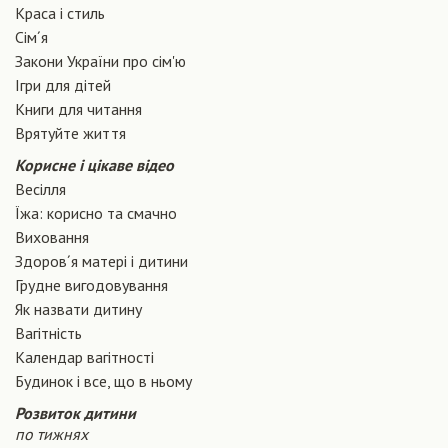
Краса і стиль
Сiм´я
Закони України про сiм'ю
Ігри для дітей
Книги для читання
Врятуйте життя
Корисне і цікаве відео
Весілля
Їжа: корисно та смачно
Виховання
Здоров´я матері і дитини
Грудне вигодовування
Як назвати дитину
Вагiтнiсть
Календар вагітності
Будинок і все, що в ньому
Розвиток дитини
по тижнях