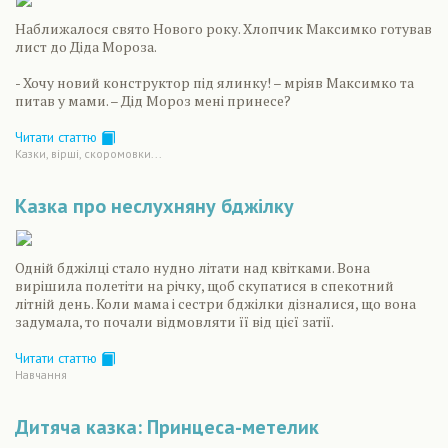
Наближалося свято Нового року. Хлопчик Максимко готував
лист до Діда Мороза.
- Хочу новий конструктор під ялинку! – мріяв Максимко та
питав у мами. – Дід Мороз мені принесе?
Читати статтю
Казки, вірші, скоромовки...
Казка про неслухняну бджілку
Одній бджілці стало нудно літати над квітками. Вона
вирішила полетіти на річку, щоб скупатися в спекотний
літній день. Коли мама і сестри бджілки дізналися, що вона
задумала, то почали відмовляти її від цієї затії.
Читати статтю
Навчання
Дитяча казка: Принцеса-метелик