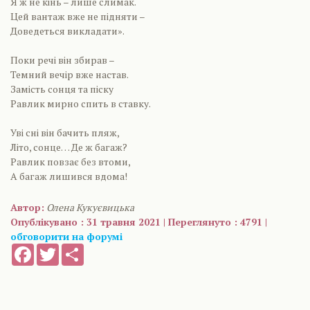
Я ж не кінь – лише слимак.
Цей вантаж вже не підняти –
Доведеться викладати».
Поки речі він збирав –
Темний вечір вже настав.
Замість сонця та піску
Равлик мирно спить в ставку.
Уві сні він бачить пляж,
Літо, сонце… Де ж багаж?
Равлик повзає без втоми,
А багаж лишився вдома!
Автор:
Олена Кукуєвицька
Опублікувано : 31 травня 2021 | Переглянуто : 4791 |
обговорити на форумі
Facebook
Twitter
Share