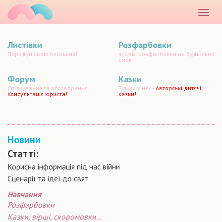
маматато
Розкр
меню
Листівки
Розфарбовки
Порадуй своїх близьких!
чудові розфарбовки на будь-який
смак!
Форум
Казки
Спілкування та обговорення.
Тільки у нас -
Авторські дитячі
Консультація юриста!
казки!
Новини
Статті:
Корисна інформація під час війни
Сценарiї та iдеї до свят
Навчання
Розфарбовки
Казки, вірші, скоромовки...