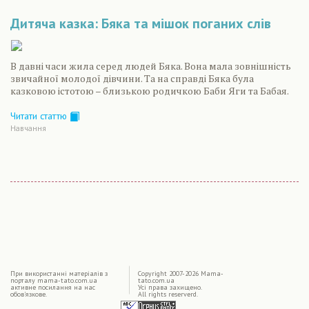
Дитяча казка: Бяка та мішок поганих слів
В давні часи жила серед людей Бяка. Вона мала зовнішність
звичайної молодої дівчини. Та на справді Бяка була
казковою істотою – близькою родичкою Баби Яги та Бабая.
Читати статтю
Навчання
|
При використаннi матерiалiв з
Copyright 2007-2026 Mama-
порталу mama-tato.com.ua
tato.com.ua
активне посилання на нас
Усі права захищено.
обов'язкове.
All rights reserverd.