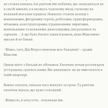
де стояла ялинка. Аж раптом він побачив, що знаходиться не
в своїй кімнаті, а в якомусь чудовому місці, схожому на
великий магазин іграшок. Навколо стояли полиці з
машинками, фігурками героїв, роботами, трансформерами,
літаками, конструкторами, іграшковими звірятами,
маленькими та великими динозаврами, які рухалися та
гарчали … А ще було багато таких іграшок, яких Максимко
ніколи й не бачив.
- Мамо, тату, Дід Мороз виконав моє бажання! – зрадів
Максим.
Однак ніхто з батьків не обізвався. Хлопчик почав розглядати
усі іграшки, гратися ними. Він дивувався: як це вмістилося в
їхній квартирі.
Важко сказати, скільки часу минуло за грою. Та раптом
хлопчик відчув, що дуже голодний.
- Мамусю, я хочу їсти, - покликав він.