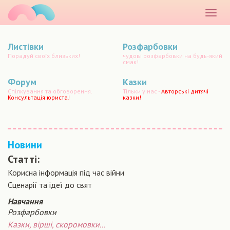
маматато
Розкр
меню
Листівки
Розфарбовки
Порадуй своїх близьких!
чудові розфарбовки на будь-який
смак!
Форум
Казки
Спілкування та обговорення.
Тільки у нас -
Авторські дитячі
Консультація юриста!
казки!
Новини
Статті:
Корисна інформація під час війни
Сценарiї та iдеї до свят
Навчання
Розфарбовки
Казки, вірші, скоромовки...