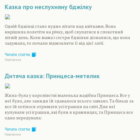
Казка про неслухняну бджілку
Одній бджілці стало нудно літати над квітками. Вона
вирішила полетіти на річку, щоб скупатися в спекотний
літній день. Коли мама і сестри бджілки дізналися, що вона
задумала, то почали відмовляти її від цієї затії.
Читати статтю
Навчання
Дитяча казка: Принцеса-метелик
Жила-була у королівстві маленька жадібна Принцеса. Все у
неї було, але завжди їй здавалося всього замало. Та більш за
все їй хотілося отримати усі іграшки на світі. Для неї
купували усі іграшки, які були в крамницях, та Принцеса все
одно вередувала:
Читати статтю
Навчання