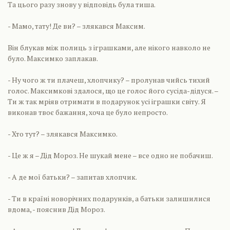
Та цього разу знову у відповідь була тиша.
- Мамо, тату! Де ви? – злякався Максим.
Він блукав між полиць з іграшками, але нікого навколо не
було. Максимко заплакав.
- Ну чого ж ти плачеш, хлопчику? – пролунав чийсь тихий
голос. Максимкові здалося, що це голос його сусіда-дідуся. –
Ти ж так мріяв отримати в подарунок усі іграшки світу. Я
виконав твоє бажання, хоча це було непросто.
- Хто тут? – злякався Максимко.
- Це ж я – Дід Мороз. Не шукай мене – все одно не побачиш.
- А де мої батьки? – запитав хлопчик.
- Ти в країні новорічних подарунків, а батьки залишилися
вдома, - пояснив Дід Мороз.