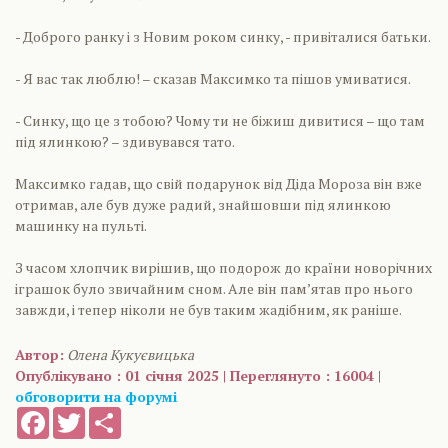
- Доброго ранку і з Новим роком синку, - привіталися батьки.
- Я вас так люблю! – сказав Максимко та пішов умиватися.
- Синку, що це з тобою? Чому ти не біжиш дивитися – що там
під ялинкою? – здивувався тато.
Максимко гадав, що свій подарунок від Діда Мороза він вже
отримав, але був дуже радий, знайшовши під ялинкою
машинку на пульті.
З часом хлопчик вирішив, що подорож до країни новорічних
іграшок було звичайним сном. Але він пам’ятав про нього
завжди, і тепер ніколи не був таким жадібним, як раніше.
Автор:
Олена Кукуєвицька
Опублікувано : 01 січня 2025 | Переглянуто : 16004 |
обговорити на форумі
Facebook
Twitter
Share