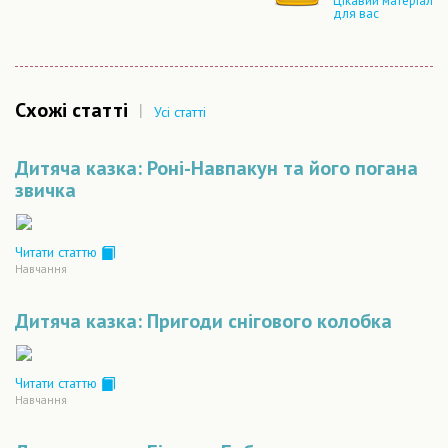
Цікавий матеріал
для вас
Схожі статті
|
Усі статті
Дитяча казка: Роні-Навпакун та його погана
звичка
Читати статтю
Навчання
Дитяча казка: Пригоди снігового колобка
Читати статтю
Навчання