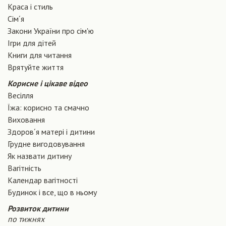
Краса і стиль
Сiм´я
Закони України про сiм'ю
Ігри для дітей
Книги для читання
Врятуйте життя
Корисне і цікаве відео
Весілля
Їжа: корисно та смачно
Виховання
Здоров´я матері і дитини
Грудне вигодовування
Як назвати дитину
Вагiтнiсть
Календар вагітності
Будинок і все, що в ньому
Розвиток дитини
по тижнях