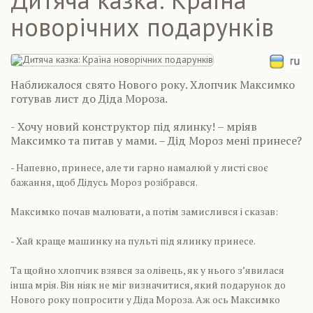
новорічних подарунків
Наближалося свято Нового року. Хлопчик Максимко
готував лист до Діда Мороза.
- Хочу новий конструктор під ялинку! – мріяв
Максимко та питав у мами. – Дід Мороз мені принесе?
- Напевно, принесе, але ти гарно намалюй у листі своє
бажання, щоб Дідусь Мороз розібрався.
Максимко почав малювати, а потім замислився і сказав:
- Хай краще машинку на пульті під ялинку принесе.
Та щойно хлопчик взявся за олівець, як у нього з’явилася
інша мрія. Він ніяк не міг визначитися, який подарунок до
Нового року попросити у Діда Мороза. Аж ось Максимко