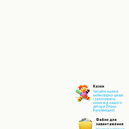
Казки
Читайте малечі
неймовірно цікаві
і захоплюючі
казки від нашого
автора Олени
Кукуєвицької
Файли для
завантаження