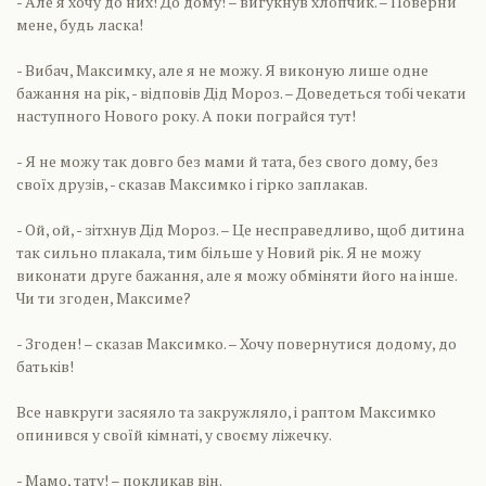
- Але я хочу до них! До дому! – вигукнув хлопчик. – Поверни
мене, будь ласка!
- Вибач, Максимку, але я не можу. Я виконую лише одне
бажання на рік, - відповів Дід Мороз. – Доведеться тобі чекати
наступного Нового року. А поки пограйся тут!
- Я не можу так довго без мами й тата, без свого дому, без
своїх друзів, - сказав Максимко і гірко заплакав.
- Ой, ой, - зітхнув Дід Мороз. – Це несправедливо, щоб дитина
так сильно плакала, тим більше у Новий рік. Я не можу
виконати друге бажання, але я можу обміняти його на інше.
Чи ти згоден, Максиме?
- Згоден! – сказав Максимко. – Хочу повернутися додому, до
батьків!
Все навкруги засяяло та закружляло, і раптом Максимко
опинився у своїй кімнаті, у своєму ліжечку.
- Мамо, тату! – покликав він.