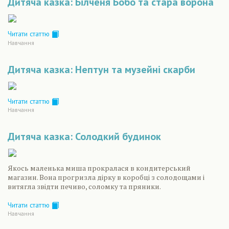
Дитяча казка: Білченя Бобо та стара ворона
Читати статтю
Навчання
Дитяча казка: Нептун та музейні скарби
Читати статтю
Навчання
Дитяча казка: Солодкий будинок
Якось маленька миша прокралася в кондитерський
магазин. Вона прогризла дірку в коробці з солодощами і
витягла звідти печиво, соломку та пряники.
Читати статтю
Навчання