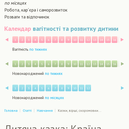
по місяцях
Робота, кар´єра і саморозвиток
Розваги та відпочинок
Календар
вагітності та розвитку дитини
Назад
В
1
2
3
4
5
6
7
8
9
10
11
12
13
14
15
16
17
1
Вагітність
по тижнях
Назад
В
1
2
3
4
5
6
7
8
9
10
11
12
13
14
15
16
17
1
Новонароджений
по тижнях
Назад
В
1
2
3
4
5
6
7
8
9
10
11
12
Новонароджений
по місяцях
Головна
Статті
Навчання
Казки, вірші, скоромовки...
Дитяча казка: Країна