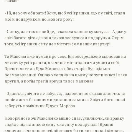
сказав:
- Ні, не хочу обирати! Хочу, щоб усі іграшки, що є у світі, стали
моїм подарунком до Нового року!
- Синку, але так не вийде, - сказала хлопчику матуся. – Адже у
світі багато діток, і вони також заслужили подарунки. Окрім
того, усі іграшки світу не вмістяться у нашій квартирі.
Та Максим вже думав про своє. Він зосереджено малював на
листочку усі іграшки, які лише міг згадати чи уявити собі.
Врешті лист до Діда Мороза з обох сторін був щільно
розмальований. Однак хлопчик на цьому не зупинився і взяв
другий, а потім третій аркуш та все малював.
- Здається, нічого не забувся, - задоволено сказав хлопчик та
поніс лист з бажаннями до холодильника. Звідти його вночі
заберуть помічники Дідуся Мороза.
Новорічної ночі Максимко міцно спав, уявляючи, як зранку
знайде під ялинкою силу-силенну подарунків! Вранці
хлопчик, відкривши очі, збирався бігти до великої кімнати,