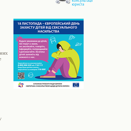
консультації
юриста
чних
е
У