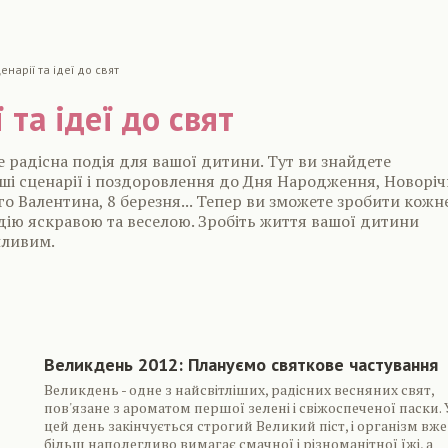
енарiї та iдеї до свят
 та iдеї до свят
е радісна подія для вашої дитини. Тут ви знайдете
ші сценарії і поздоровлення до Дня Народження, Новорі
го Валентина, 8 березня... Тепер ви зможете зробити кожн
дію яскравою та веселою. Зробіть життя вашої дитини
пливим.
are
Великдень 2012: Плануємо святкове частування
Великдень - одне з найсвітліших, радісних весняних свят,
пов'язане з ароматом першої зелені і свіжоспеченої паски. 
цей день закінчується строгий Великий піст, і організм вже
більш наполегливо вимагає смачної і різноманітної їжі, а