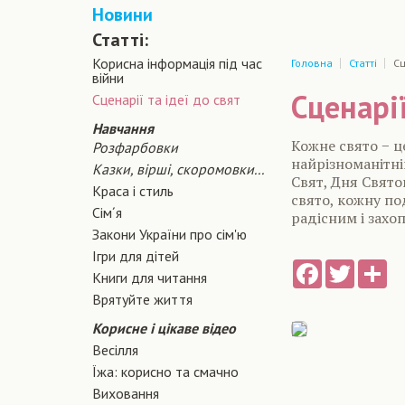
Новини
Статті:
Корисна інформація під час
Головна
Статті
Сц
війни
Сценарiї
Сценарiї та iдеї до свят
Навчання
Кожне свято − ц
Розфарбовки
найрізноманітні
Казки, вірші, скоромовки...
Свят, Дня Свято
Краса і стиль
свято, кожну по
Сiм´я
радісним і захо
Закони України про сiм'ю
Ігри для дітей
Facebook
Twitter
Sh
Книги для читання
Врятуйте життя
Корисне і цікаве відео
Весілля
Їжа: корисно та смачно
Виховання