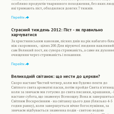
особливо продуктів тваринного походження, без яких люд
які тримають піст, обходилися довгих 7 тижнів.
Перейти
Страсний тиждень 2012: Піст - як правильно
харчуватися
За християнським канонам, пісних днів на рік набагато біл
ніж скоромних, - цілих 200. Для віруючої людини важливий
сам Великий пост, як сувора стриманість, а саме як духовн
очищення через стриманість і покаяння.
Перейти
Великодній світанок: що нести до церкви?
Скоро настане Чистий четвер, коли ми будемо пекти до
Світлого свята ароматні паски, потім пройде Свята п'ятниц
коли за звичаєм ми готуємо до свята писанки, крашанки, - 
настане субота, що знаменує Всенощну. Вона ж завершитьс
Світлим Воскресінням - на світанку цього дня (близько 4-5
годин ранку), коли завершується нічне богослужіння, за
звичаєм відбувається знаменна подія - святою водою