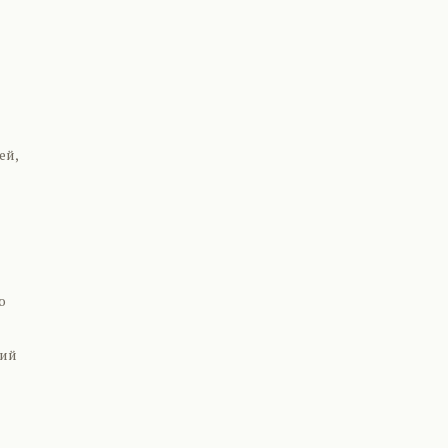
ей,
ю
тий