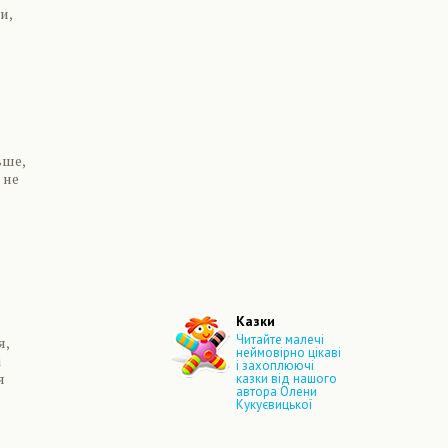
и,
ьше,
 не
е
Казки
Читайте малечі
я,
неймовірно цікаві
і
і захоплюючі
я
казки від нашого
автора Олени
Кукуєвицької