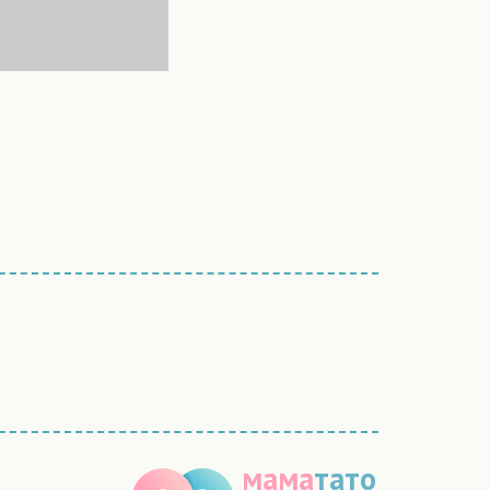
мама
тато