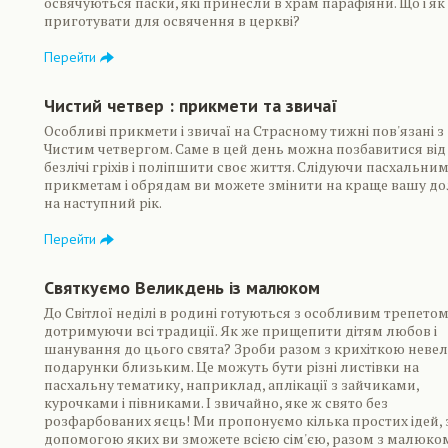
освячуються паски, які принесли в храм парафіяни. Що і як
приготувати для освячення в церкві?
Перейти
Чистий четвер : прикмети та звичаї
Особливі прикмети і звичаї на Страсному тижні пов'язані з
Чистим четвергом. Саме в цей день можна позбавитися від
безлічі гріхів і поліпшити своє життя. Слідуючи пасхальни
прикметам і обрядам ви можете змінити на краще вашу д
на наступний рік.
Перейти
Святкуємо Великдень із малюком
До Світлої неділі в родині готуються з особливим трепетом
дотримуючи всі традиції. Як же прищепити дітям любов і
шанування до цього свята? Зроби разом з крихіткою невел
подарунки близьким. Це можуть бути різні листівки на
пасхальну тематику, наприклад, аплікації з зайчиками,
курочками і півниками. І звичайно, яке ж свято без
розфарбованих яєць! Ми пропонуємо кілька простих ідей, 
допомогою яких ви зможете всією сім'єю, разом з малюко