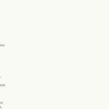
м
олю
,
икі
за
м,