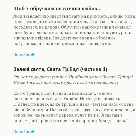
Щоб з обручкою не втекла любов…
Людині властиво звертати увагу на прикмети, а якщо мова
про весілля, то стати забобонним дуже легко, адже подія,
погодьтеся, не рядова. Обручки - найяскравіший символ
шлюбу, а в деяких випадках вони також виконують роль
вінчальних кілець. І за довгі часи вони «обросли»
найрізноманітнішими прикметами і повір'ями.
Перейти
Зелені свята, Свята Трійця (частина 1)
Ой, земле, радістю умийся -Прийшла до нас Зелена Трійця!
Нехай Господь нам душу гріє, А поле житом зеленіє!
Свято Трійці, після Різдва та Великодня, - одне з
найшанованіших свят в Україні. Його ще називають
П`ятдесятницею, адже Трійця відзна¬чається на 50-й день
після Великодня. Назва «Зе¬лені свята» дуже стародавня, в 
основі ле¬жить культ дерева, культ квітів. Зі святами
пов`я¬зані барвисті та поетичні народні обряди і звичаї.
Перейти