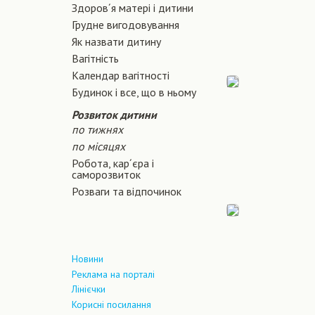
Здоров´я матері і дитини
Грудне вигодовування
Як назвати дитину
Вагiтнiсть
Календар вагітності
Будинок і все, що в ньому
Розвиток дитини
по тижнях
по місяцях
Робота, кар´єра і
саморозвиток
Розваги та відпочинок
Новини
Реклама на порталі
Лінієчки
Корисні посилання