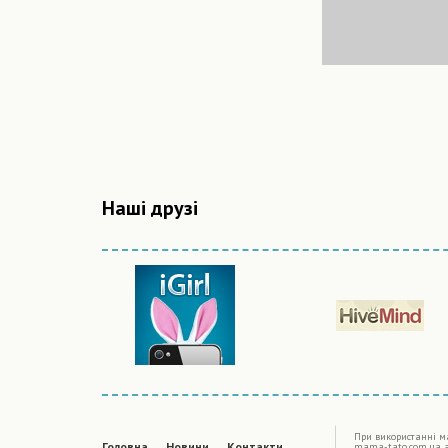
Наші друзі
|
При використаннi ма
Головна
Новини
Контакти
mama-tato.com.ua 