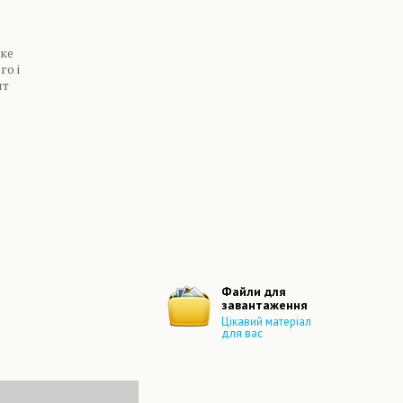
яке
го і
ят
Следующая
Файли для
завантаження
Цікавий матеріал
для вас