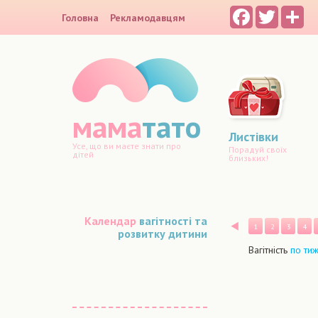
Facebook
Twitter
Sh
Головна
Рекламодавцям
мама
тато
Листівки
Усе, що ви маєте знати про
Порадуй своїх
дітей
близьких!
Календар
вагітності та
Назад
1
2
3
4
розвитку дитини
Вагітність
по ти