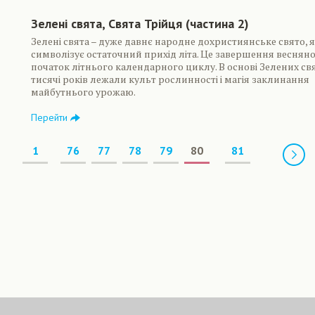
Зелені свята, Свята Трійця (частина 2)
Зелені свята – дуже давнє народне дохристиянське свято, 
символізує остаточний прихід літа. Це завершення весняно
початок літнього календарного циклу. В основі Зелених св
тисячі років лежали культ рослинності і магія заклинання
майбутнього урожаю.
Перейти
Предыдущая
1
76
77
78
79
80
81