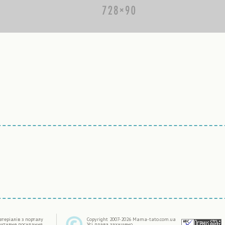
|
терiалiв з порталу
Copyright 2007-2026 Mama-tato.com.ua
активне посилання
Усі права захищено.