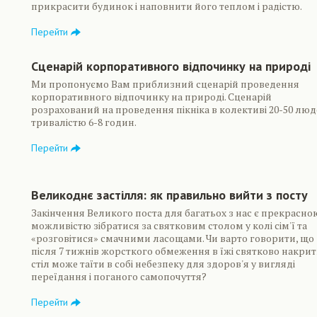
прикрасити будинок і наповнити його теплом і радістю.
Перейти
Сценарій корпоративного відпочинку на природі
Ми пропонуємо Вам приблизний сценарій проведення
корпоративного відпочинку на природі. Сценарій
розрахований на проведення пікніка в колективі 20-50 люд
тривалістю 6-8 годин.
Перейти
Великоднє застілля: як правильно вийти з посту
Закінчення Великого поста для багатьох з нас є прекрасно
можливістю зібратися за святковим столом у колі сім'ї та
«розговітися» смачними ласощами. Чи варто говорити, що
після 7 тижнів жорсткого обмеження в їжі святково накри
стіл може таїти в собі небезпеку для здоров'я у вигляді
переїдання і поганого самопочуття?
Перейти