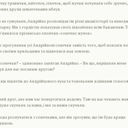
чку травички, квіточок, гілочок, щоб жучки почували себе зручно,
ових друзів шматочками яблук.
не сумували, Андрійко розповідав їм різні цікаві історії та вивод
парку. Він з гордістю показував своїх підопічних всім бажаючим. 
 з’явилося прізвисько хлопчик «сонечко жучок».
с прогулянки усі Андрійкові сонечки замість того, щоб повзати по
и своїми крильцями та підвелися над землею.
и сонечки? – здивовано запитав Андрійко. – Ви що, вирішили мене
був для вас поганим другом?
ків підлетів до Андрійкового вуха та тоненьким дзвінким голосо
рний друг, але нам час повертатися додому. Там на нас чекають ма
 дуже скучили за нами, і ми за ними скучили.
да розлучатися з сонечками, але він зрозумів, що їм буде краще
одиною.