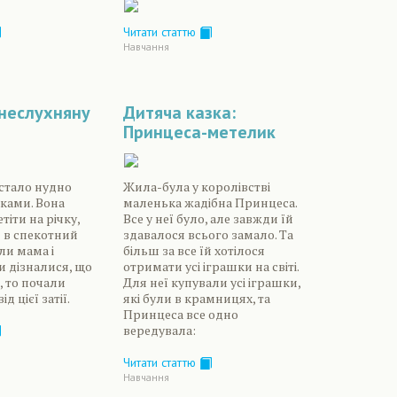
Читати статтю
Навчання
 неслухняну
Дитяча казка:
Принцеса-метелик
 стало нудно
Жила-була у королівстві
тками. Вона
маленька жадібна Принцеса.
іти на річку,
Все у неї було, але завжди їй
 в спекотний
здавалося всього замало. Та
оли мама і
більш за все їй хотілося
и дізналися, що
отримати усі іграшки на світі.
, то почали
Для неї купували усі іграшки,
д цієї затії.
які були в крамницях, та
Принцеса все одно
вередувала:
Читати статтю
Навчання