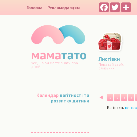
Facebook
Twitter
Sh
Головна
Рекламодавцям
мама
тато
Листівки
Усе, що ви маєте знати про
Порадуй своїх
дітей
близьких!
Календар
вагітності та
Назад
1
2
3
4
розвитку дитини
Вагітність
по ти