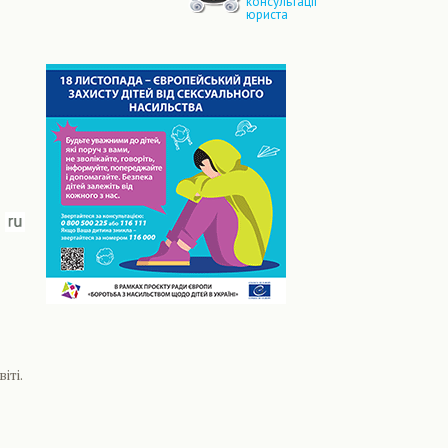
консультації
юриста
іті.