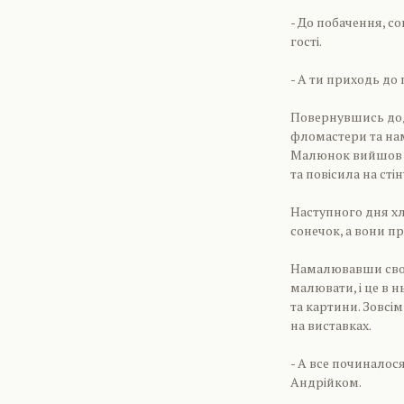
- До побачення, со
гості.
- А ти приходь до 
Повернувшись додо
фломастери та нам
Малюнок вийшов т
та повісила на стін
Наступного дня х
сонечок, а вони п
Намалювавши своїх
малювати, і це в 
та картини. Зовсі
на виставках.
- А все починалося
Андрійком.