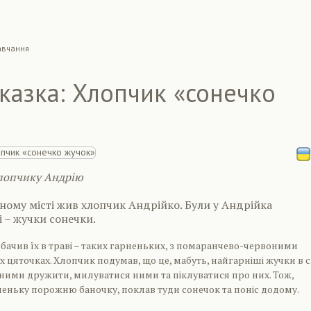
авчання
казка: Хлопчик «сонечко
хлопчику Андрію
ному місті жив хлопчик Андрійко. Були у Андрійка
і – жучки сонечки.
бачив їх в траві – таких гарненьких, з помаранчево-червоними
 цяточках. Хлопчик подумав, що це, мабуть, найгарніші жучки в св
 ними дружити, милуватися ними та піклуватися про них. Тож,
еньку порожню баночку, поклав туди сонечок та поніс додому.