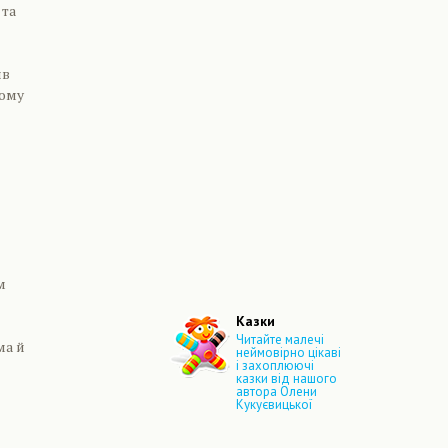
 та
ив
Тому
м
Казки
Читайте малечі
ма й
неймовірно цікаві
і захоплюючі
казки від нашого
автора Олени
Кукуєвицької