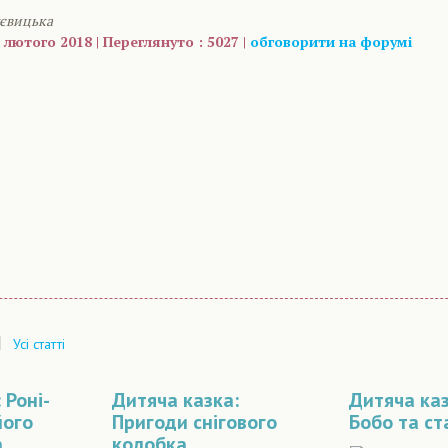
уєвицька
 лютого 2018 | Переглянуто : 5027 |
обговорити на форумі
are
|
Усі статті
 Роні-
Дитяча казка:
Дитяча каз
його
Пригоди снігового
Бобо та ст
а
колобка