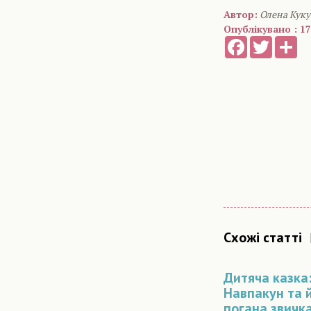
Автор:
Олена Кук
Опублікувано : 17
Facebook
Twitter
Sh
Схожі статті
Дитяча казка:
Навпакун та 
погана звичк