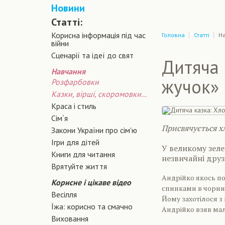
Новини
Статті:
Корисна інформація під час
Головна
Статті
Н
війни
Сценарiї та iдеї до свят
Дитяча 
Навчання
жучок»
Розфарбовки
Казки, вірші, скоромовки...
Краса і стиль
Сiм´я
Присвячується 
Закони України про сiм'ю
Ігри для дітей
У великому зеле
Книги для читання
незвичайні друз
Врятуйте життя
Андрійко якось по
Корисне і цікаве відео
спинками в чорних
Весілля
Йому захотілося з
Їжа: корисно та смачно
Андрійко взяв мал
Виховання