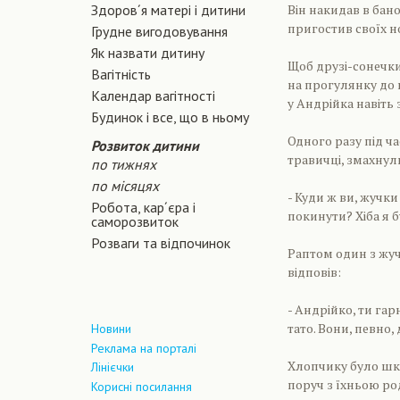
Здоров´я матері і дитини
Він накидав в бано
пригостив своїх н
Грудне вигодовування
Як назвати дитину
Щоб друзі-сонечки 
Вагiтнiсть
на прогулянку до 
Календар вагітності
у Андрійка навіть
Будинок і все, що в ньому
Одного разу під ча
Розвиток дитини
травичці, змахнул
по тижнях
по місяцях
- Куди ж ви, жучк
Робота, кар´єра і
покинути? Хіба я 
саморозвиток
Розваги та відпочинок
Раптом один з жуч
відповів:
- Андрійко, ти га
тато. Вони, певно,
Новини
Реклама на порталі
Хлопчику було шко
Лінієчки
поруч з їхньою р
Корисні посилання