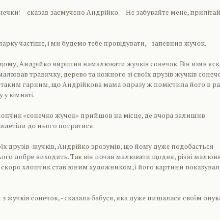
нечки! – сказав засмучено Андрійко. – Не забувайте мене, прилітай
парку частіше, і ми будемо тебе провідувати, - запевнив жучок.
му, Андрійко вирішив намалювати жучків сонечок. Він взяв яск
алював травичку, дерево та кожного зі своїх друзів жучків сонечо
аким гарним, що Андрійкова мама одразу ж помістила його в р
у у кімнаті.
лопчик «сонечко жучок» прийшов на місце, де вчора залишив
рилетіли до нього погратися.
 друзів-жучків, Андрійко зрозумів, що йому дуже подобається
нього добре виходить. Так він почав малювати щодня, різні малюн
м скоро хлопчик став юним художником, і його картини показува
 з жучків сонечок, - сказала бабуся, яка дуже пишалася своїм ону