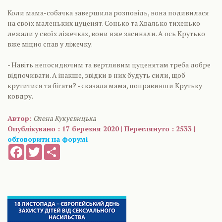
Коли мама-собачка завершила розповідь, вона подивилася
на своїх маленьких цуценят. Сонько та Хвалько тихенько
лежали у своїх ліжечках, вони вже засинали. А ось Крутько
вже міцно спав у ліжечку.
- Навіть непосидючим та вертлявим цуценятам треба добре
відпочивати. А інакше, звідки в них будуть сили, щоб
крутитися та бігати? - сказала мама, поправивши Крутьку
ковдру.
Автор:
Олена Кукуєвицька
Опублікувано : 17 березня 2020 | Переглянуто : 2533 |
обговорити на форумі
Facebook
Twitter
Share