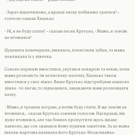
- Зараз відпочинемо, а вранці знову побіжимо гратися! –
голосно гавкав Хвалько.
- Ні, я не буду спати! – сказав песик Крутько, - Мамо, я зовсім
не втомився!
Цуценята повечеряли, вмилися, почистили зубки, та мама
покликала їх у ліжечка.
Сонько першим вмостився, укутався ковдрою та чекав, поки
мама розповість їм колискову-казочку. Хвалько також
вмостився у своє ліжко. Лише Крутько підстрибував навколо
ліжка - то лягав, то підводився, заважаючи мамі розповідати
казку.
- Мамо, я трошки пограю, а потім буду спати. Я ще зовсім не
втомився, - сказав Крутько сонним голосом. Насправді, він
дуже втомився, але так боявся пропустити щось цікаве
навколо, що сон здавався йому нудним заняттям. За це мама
інколи жартома називала його Крутько-Незасинайко.