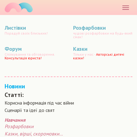
маматато
Розкр
меню
Листівки
Розфарбовки
Порадуй своїх близьких!
чудові розфарбовки на будь-який
смак!
Форум
Казки
Спілкування та обговорення.
Тільки у нас -
Авторські дитячі
Консультація юриста!
казки!
Новини
Статті:
Корисна інформація під час війни
Сценарiї та iдеї до свят
Навчання
Розфарбовки
Казки, вірші, скоромовки...