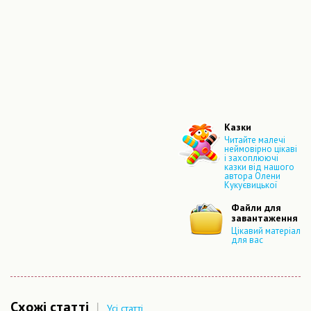
Казки
Читайте малечі
неймовірно цікаві
і захоплюючі
казки від нашого
автора Олени
Кукуєвицької
Файли для
завантаження
Цікавий матеріал
для вас
Схожі статті
|
Усі статті