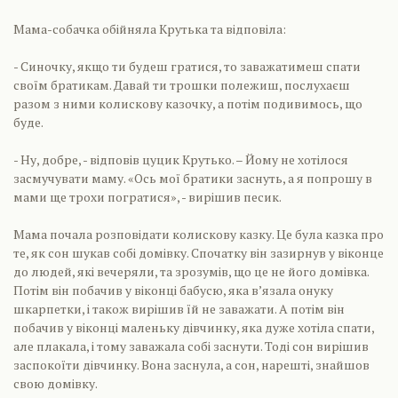
Мама-собачка обійняла Крутька та відповіла:
- Синочку, якщо ти будеш гратися, то заважатимеш спати
своїм братикам. Давай ти трошки полежиш, послухаєш
разом з ними колискову казочку, а потім подивимось, що
буде.
- Ну, добре, - відповів цуцик Крутько. – Йому не хотілося
засмучувати маму. «Ось мої братики заснуть, а я попрошу в
мами ще трохи погратися», - вирішив песик.
Мама почала розповідати колискову казку. Це була казка про
те, як сон шукав собі домівку. Спочатку він зазирнув у віконце
до людей, які вечеряли, та зрозумів, що це не його домівка.
Потім він побачив у віконці бабусю, яка в’язала онуку
шкарпетки, і також вирішив їй не заважати. А потім він
побачив у віконці маленьку дівчинку, яка дуже хотіла спати,
але плакала, і тому заважала собі заснути. Тоді сон вирішив
заспокоїти дівчинку. Вона заснула, а сон, нарешті, знайшов
свою домівку.