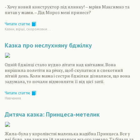
- Хочу новий конструктор під ялинку! – мріяв Максимко та
питав у мами. – Дід Мороз мені принесе?
Читати статтю
Казки, вірші, скоромовки...
Казка про неслухняну бджілку
Одній бджілці стало нудно літати над квітками. Вона
вирішила полетіти на річку, щоб скупатися в спекотний
літній день. Коли мама і сестри бджілки дізналися, що вона
задумала, то почали відмовляти її від цієї затії.
Читати статтю
Навчання
Дитяча казка: Принцеса-метелик
Жила-була у королівстві маленька жадібна Принцеса. Все у
неї було, але завжди їй здавалося всього замало. Та більш за