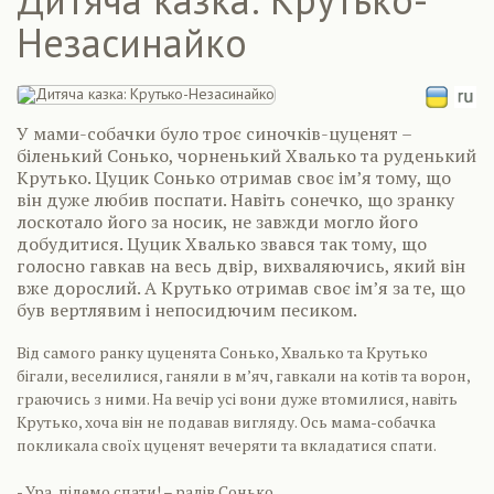
Незасинайко
У мами-собачки було троє синочків-цуценят –
біленький Сонько, чорненький Хвалько та руденький
Крутько. Цуцик Сонько отримав своє ім’я тому, що
він дуже любив поспати. Навіть сонечко, що зранку
лоскотало його за носик, не завжди могло його
добудитися. Цуцик Хвалько звався так тому, що
голосно гавкав на весь двір, вихваляючись, який він
вже дорослий. А Крутько отримав своє ім’я за те, що
був вертлявим і непосидючим песиком.
Від самого ранку цуценята Сонько, Хвалько та Крутько
бігали, веселилися, ганяли в м’яч, гавкали на котів та ворон,
граючись з ними. На вечір усі вони дуже втомилися, навіть
Крутько, хоча він не подавав вигляду. Ось мама-собачка
покликала своїх цуценят вечеряти та вкладатися спати.
- Ура, підемо спати! – радів Сонько.