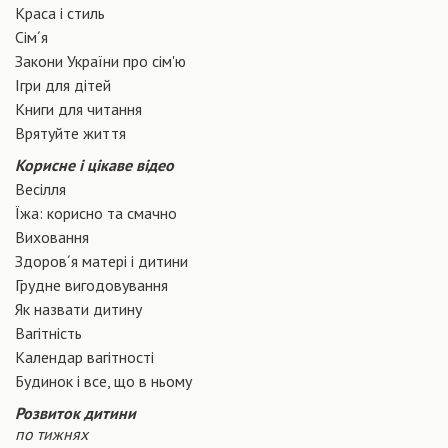
Краса і стиль
Сiм´я
Закони України про сiм'ю
Ігри для дітей
Книги для читання
Врятуйте життя
Корисне і цікаве відео
Весілля
Їжа: корисно та смачно
Виховання
Здоров´я матері і дитини
Грудне вигодовування
Як назвати дитину
Вагiтнiсть
Календар вагітності
Будинок і все, що в ньому
Розвиток дитини
по тижнях