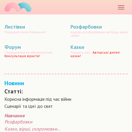
маматато
Розкр
меню
Листівки
Розфарбовки
Порадуй своїх близьких!
чудові розфарбовки на будь-який
смак!
Форум
Казки
Спілкування та обговорення.
Тільки у нас -
Авторські дитячі
Консультація юриста!
казки!
Новини
Статті:
Корисна інформація під час війни
Сценарiї та iдеї до свят
Навчання
Розфарбовки
Казки, вірші, скоромовки...