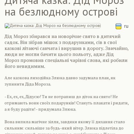
на безлюдному острові
Дід Мороз збирався на новорічне свято в дитячий
садок. Він зібрав мішок з подарунками, сів в свої
казкові літаючі санчата і вирушив в дорогу. Звичайно,
люди не могли бачити цього польоту, адже Дід
Мороз промовив спеціальні чарівні слова, які робили
його невидимим.
Але казкова лиходійка Злюка давно задумала план, як
зупинити Діда Мороза.
- Ех, ех, ех, Дідусю! Ти не потрапиш до діток на свято! Не
отримають вони своїх подарунків! Стануть плакати і ридати,
а я буду радіти! - придумала Злюка.
Вона випила магічне зілля, завдяки якому її дихання стало
сильним: сильніше за будь-який вітер. Злюка підлетіла до