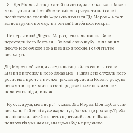
- Я – Дід Мороз. Летів до дітей на свято, але от казкова Злюка
мене зупинила. Потрібно терміново рятувати мої сани і
поспішати до хлопців! – розхвилювався Дід Мороз. – Але ж
всі подарунки потонули в океані! І шуба моя мокра...
- Не переживай, Дідусю Мороз, - сказали мавпи. Вони
перестали його боятися. – Знімай свою шубу – під нашим
пекучим сонечком вона швидко висохне. І санчата твої
висохнуть!
Дід Мороз побачив, як акула витягла його сани з океану.
Мавпи пригощали його бананами і з цікавістю слухали його
розповідь про те, як кожен рік, напередодні Нового року, він
непомітно приходить в гості до діток і залишає для них
подарунки під ялинкою.
- Ну ось, друзі, мені пора! – сказав Дід Мороз. Моя шуба і сани
висохли. Та й мені дуже жарко тут, боюсь, що розтану. Треба
поспішати до дітей на свято в дитячий садок. Шкода,
подарунків уже немає, але що-небудь придумаю.