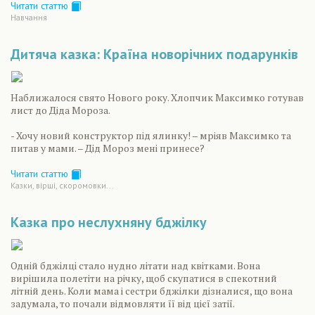
Читати статтю
Навчання
Дитяча казка: Країна новорічних подарунків
Наближалося свято Нового року. Хлопчик Максимко готував
лист до Діда Мороза.
- Хочу новий конструктор під ялинку! – мріяв Максимко та
питав у мами. – Дід Мороз мені принесе?
Читати статтю
Казки, вірші, скоромовки...
Казка про неслухняну бджілку
Одній бджілці стало нудно літати над квітками. Вона
вирішила полетіти на річку, щоб скупатися в спекотний
літній день. Коли мама і сестри бджілки дізналися, що вона
задумала, то почали відмовляти її від цієї затії.