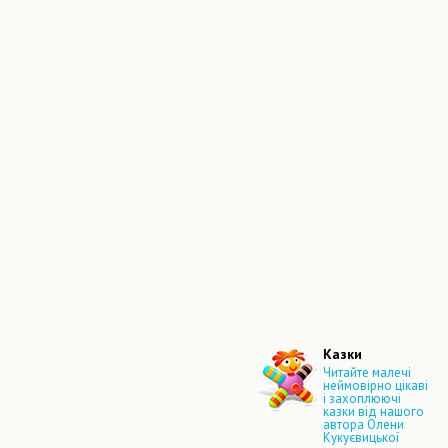
Казки
Читайте малечі
неймовірно цікаві
і захоплюючі
казки від нашого
автора Олени
Кукуєвицької