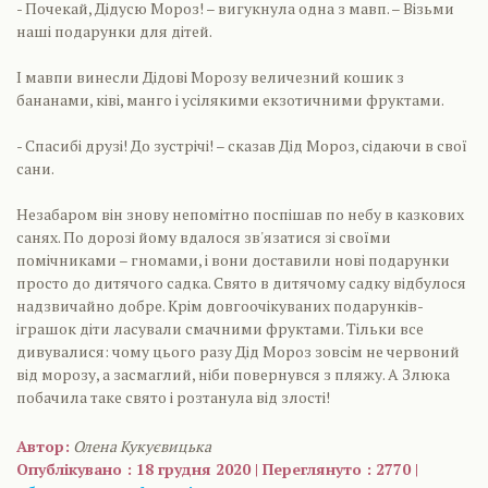
- Почекай, Дідусю Мороз! – вигукнула одна з мавп. – Візьми
наші подарунки для дітей.
І мавпи винесли Дідові Морозу величезний кошик з
бананами, ківі, манго і усілякими екзотичними фруктами.
- Спасибі друзі! До зустрічі! – сказав Дід Мороз, сідаючи в свої
сани.
Незабаром він знову непомітно поспішав по небу в казкових
санях. По дорозі йому вдалося зв'язатися зі своїми
помічниками – гномами, і вони доставили нові подарунки
просто до дитячого садка. Свято в дитячому садку відбулося
надзвичайно добре. Крім довгоочікуваних подарунків-
іграшок діти ласували смачними фруктами. Тільки все
дивувалися: чому цього разу Дід Мороз зовсім не червоний
від морозу, а засмаглий, ніби повернувся з пляжу. А Злюка
побачила таке свято і розтанула від злості!
Автор:
Олена Кукуєвицька
Опублікувано : 18 грудня 2020 | Переглянуто : 2770 |