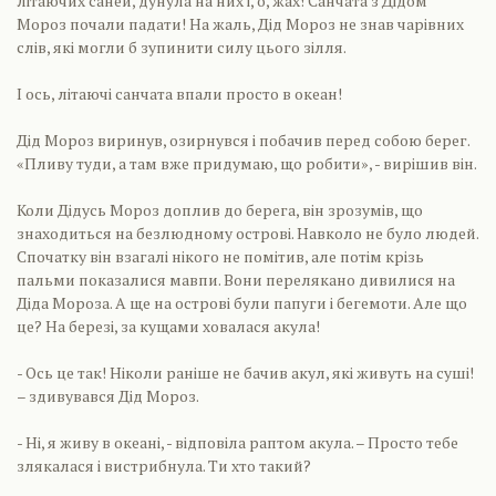
літаючих саней, дунула на них і, о, жах! Санчата з Дідом
Мороз почали падати! На жаль, Дід Мороз не знав чарівних
слів, які могли б зупинити силу цього зілля.
І ось, літаючі санчата впали просто в океан!
Дід Мороз виринув, озирнувся і побачив перед собою берег.
«Пливу туди, а там вже придумаю, що робити», - вирішив він.
Коли Дідусь Мороз доплив до берега, він зрозумів, що
знаходиться на безлюдному острові. Навколо не було людей.
Спочатку він взагалі нікого не помітив, але потім крізь
пальми показалися мавпи. Вони перелякано дивилися на
Діда Мороза. А ще на острові були папуги і бегемоти. Але що
це? На березі, за кущами ховалася акула!
- Ось це так! Ніколи раніше не бачив акул, які живуть на суші!
– здивувався Дід Мороз.
- Ні, я живу в океані, - відповіла раптом акула. – Просто тебе
злякалася і вистрибнула. Ти хто такий?