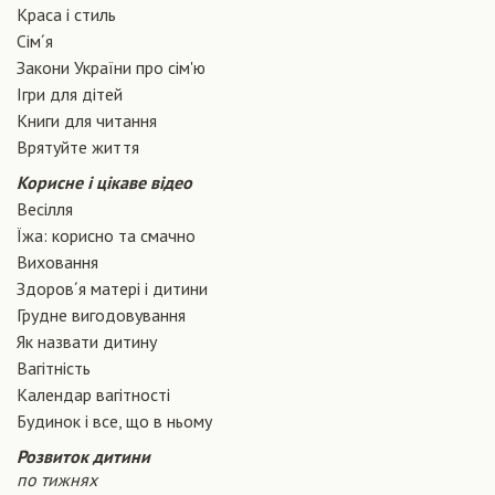
Краса і стиль
Сiм´я
Закони України про сiм'ю
Ігри для дітей
Книги для читання
Врятуйте життя
Корисне і цікаве відео
Весілля
Їжа: корисно та смачно
Виховання
Здоров´я матері і дитини
Грудне вигодовування
Як назвати дитину
Вагiтнiсть
Календар вагітності
Будинок і все, що в ньому
Розвиток дитини
по тижнях