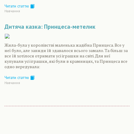
Читати статтю
Навчання
Дитяча казка: Принцеса-метелик
Жила-була у королівстві маленька жадібна Принцеса. Все у
неї було, але завжди їй здавалося всього замало. Та більш за
все їй хотілося отримати усі іграшки на світі. Для неї
купували усі іграшки, які були в крамницях, та Принцеса все
одно вередувала:
Читати статтю
Навчання