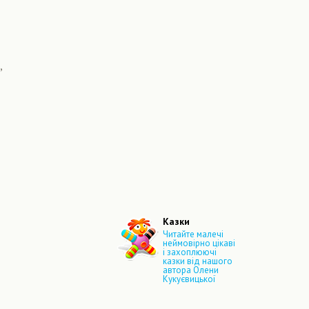
,
Казки
Читайте малечі
неймовірно цікаві
і захоплюючі
казки від нашого
автора Олени
Кукуєвицької