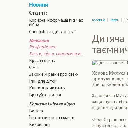
Новини
Статті:
Корисна інформація під час
Головна
Статті
Н
війни
Сценарiї та iдеї до свят
Дитяча 
Навчання
таємни
Розфарбовки
Казки, вірші, скоромовки...
Краса і стиль
Сiм´я
Корова Мумуся 
Закони України про сiм'ю
продуктів, що г
Ігри для дітей
какао, молочні к
Книги для читання
Врятуйте життя
Задоволена Мумус
запрошувати відві
Корисне і цікаве відео
першим придивити
Весілля
Їжа: корисно та смачно
«Бодай трошки спр
Виховання
лапу в сметані, як