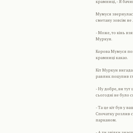
крамниці, - Я бачи
Мумуся звернулася
сметану зовсім не 
- Може, то кінь взя
Муркун.
Корова Мумуся попи
крамниці какао.
Кіт Муркун вигада
равлик поцупив г
- Ну добре, ви тут
сьогодні не було с
- Та це кіт був у 
Спочатку розлив см
парканом.
- А ти звідки знає