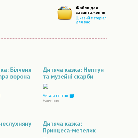
Файли для
завантаження
Цікавий матеріал
для вас
ка: Білченя
Дитяча казка: Нептун
ара ворона
та музейні скарби
Читати статтю
Навчання
 неслухняну
Дитяча казка:
Принцеса-метелик