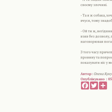
своєму злочині.
- Та я ж собака, х
вчуся, тому знадоб
- Ой ти ж, негідн
взяв без дозволу, 
наговорював поган
З того часу приче
провину та попрос
показувати ніс у 
Автор:
Олена Кук
Опублікувано : 05
Facebook
Twitter
Sh