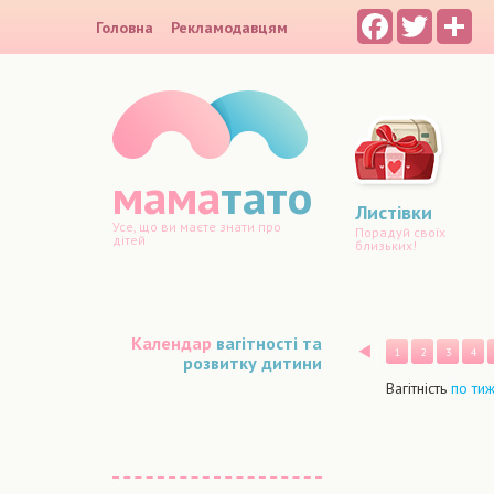
Facebook
Twitter
Sh
Головна
Рекламодавцям
мама
тато
Листівки
Усе, що ви маєте знати про
Порадуй своїх
дітей
близьких!
Календар
вагітності та
Назад
1
2
3
4
розвитку дитини
Вагітність
по ти