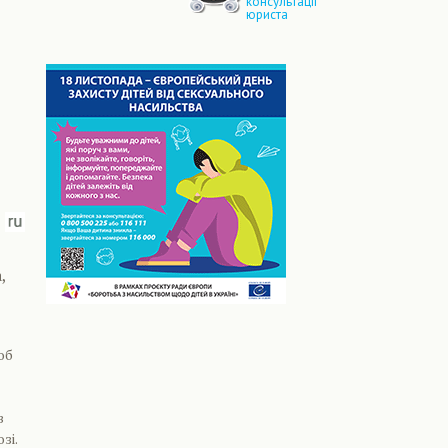
консультації
юриста
,
об
в
зі.