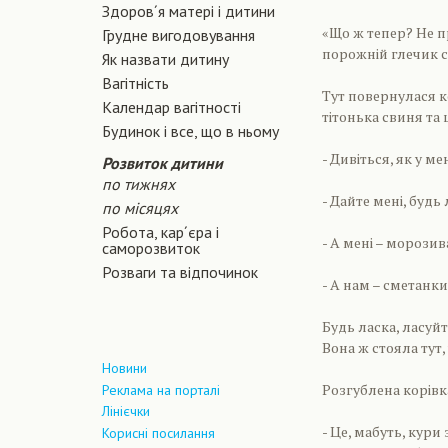
Здоров´я матері і дитини
«Що ж тепер? Не пр
Грудне вигодовування
порожній глечик с
Як назвати дитину
Вагiтнiсть
Тут повернулася ко
Календар вагітності
тітонька свиня та
Будинок і все, що в ньому
- Дивіться, як у м
Розвиток дитини
по тижнях
- Дайте мені, будь
по місяцях
Робота, кар´єра і
- А мені – морозив
саморозвиток
Розваги та відпочинок
- А нам – сметанки
Будь ласка, ласуйт
Вона ж стояла тут, 
Новини
Розгублена корівка
Реклама на порталі
Лінієчки
- Це, мабуть, кури
Корисні посилання