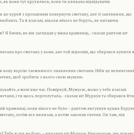
в, як вони тут крутилися, поки ти кликала відвідувачів.
 до курей з проханням повернути сметану, але ті запевнили, що
люблять. Та й взагалі, ніколи нічого не беруть, не питаючи.
в? Я бачив, як він заглядав у вікна крамниці, - сказав раптом кіт
тала про сметану у коня, але той відповів, що збирався купити в 
в нову версію таємничого зникнення сметани. Ніби це величезни
лечик, щоб зробити з нього свою мушлю.
 шукайте, а мені вже час. Поміркуй, Мумусю, може у тебе взагалі
метани, і ти щось переплутала, - сказав кіт Муркун та збирався йти
вашій крамниці, поки нікого не було – раптом вигукнув цуцик Бурул
етану, потім все вилизав, а потім закопав глечик. Он там, під
ш? Тебе ж тут не було, – випалив кіт Муркун. Ненароком, він зізнавс