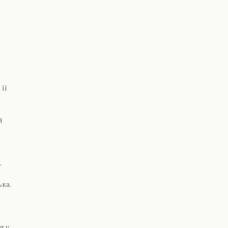
її
й
.
ька.
я у