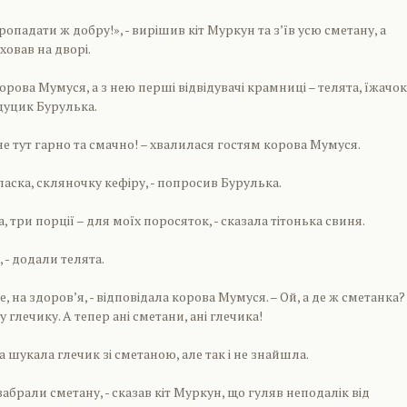
опадати ж добру!», - вирішив кіт Муркун та з’їв усю сметану, а
ховав на дворі.
рова Мумуся, а з нею перші відвідувачі крамниці – телята, їжачок
 цуцик Бурулька.
ене тут гарно та смачно! – хвалилася гостям корова Мумуся.
 ласка, скляночку кефіру, - попросив Бурулька.
а, три порції – для моїх поросяток, - сказала тітонька свиня.
, - додали телята.
е, на здоров’я, - відповідала корова Мумуся. – Ой, а де ж сметанка?
у глечику. А тепер ані сметани, ані глечика!
 шукала глечик зі сметаною, але так і не знайшла.
 забрали сметану, - сказав кіт Муркун, що гуляв неподалік від