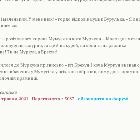
оч і маленький. У мене нюх! – гордо відповів цуцик Бурулька. – Я л
ився час.
ик! – розізлилася корова Мумуся на кота Муркуна. – Мало що смета
голову мені задурив, та ще й на курей, на коня та на равлика
е! Ти не Муркун, а Брехун!
пилося до Муркуна прізвисько – кіт Брехун. І хоча Муркун визнав 
ив вибачення у Мумусі та у всіх, кого образив, йому досі соромно
молочній крамниці.
уєвицька
 травня 2021 | Переглянуто : 5037 |
обговорити на форумі
are