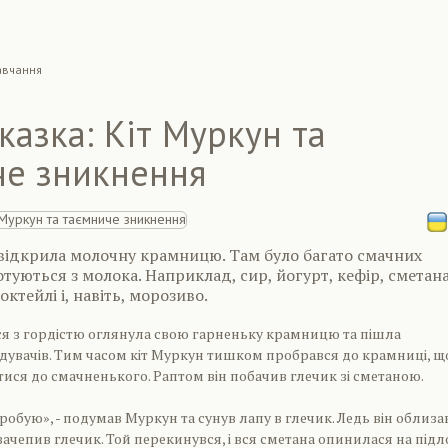
авчання
казка: Кіт Муркун та
че зникнення
відкрила молочну крамницю. Там було багато смачних
отуються з молока. Наприклад, сир, йогурт, кефір, сметана
октейлі і, навіть, морозиво.
я з гордістю оглянула свою гарненьку крамницю та пішла
дувачів. Тим часом кіт Муркун тишком пробрався до крамниці, щ
ся до смачненького. Раптом він побачив глечик зі сметаною.
обую», - подумав Муркун та сунув лапу в глечик. Ледь він облиза
 зачепив глечик. Той перекинувся, і вся сметана опинилася на підло