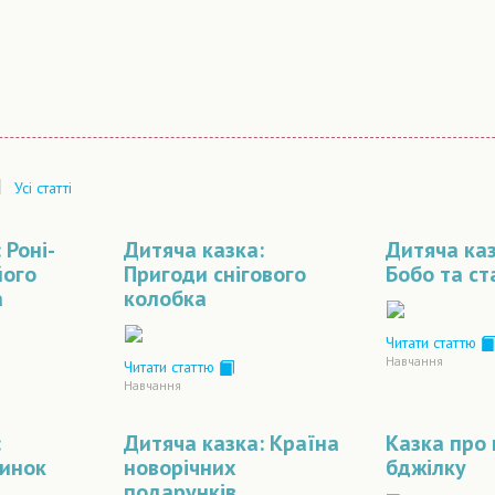
|
Усі статті
 Роні-
Дитяча казка:
Дитяча каз
його
Пригоди снігового
Бобо та ст
а
колобка
Читати статтю
Навчання
Читати статтю
Навчання
:
Дитяча казка: Країна
Казка про
инок
новорічних
бджілку
подарунків