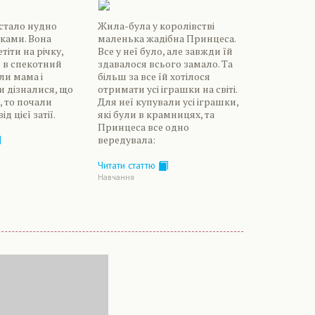
 стало нудно
Жила-була у королівстві
тками. Вона
маленька жадібна Принцеса.
іти на річку,
Все у неї було, але завжди їй
 в спекотний
здавалося всього замало. Та
оли мама і
більш за все їй хотілося
и дізналися, що
отримати усі іграшки на світі.
, то почали
Для неї купували усі іграшки,
д цієї затії.
які були в крамницях, та
Принцеса все одно
вередувала:
Читати статтю
Навчання