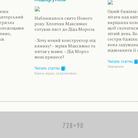
миша
Одній бджілці
дитерський
літати над кві
Наближалося свято Нового
огризла
вирішила полет
року. Хлопчик Максимко
 солодощами
щоб скупатися
готував лист до Діда Мороза.
ечиво,
літній день. К
ки.
сестри бджілк
- Хочу новий конструктор під
вона задумала
ялинку! – мріяв Максимко та
відмовляти її ві
питав у мами. – Дід Мороз
мені принесе?
Читати статтю
Навчання
Читати статтю
Казки, вірші, скоромовки...